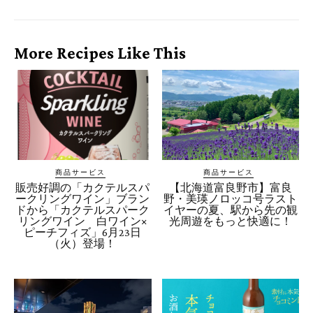
More Recipes Like This
商品サービス
商品サービス
販売好調の「カクテルスパ
【北海道富良野市】富良
ークリングワイン」ブラン
野・美瑛ノロッコ号ラスト
ドから「カクテルスパーク
イヤーの夏、駅から先の観
リングワイン 白ワイン×
光周遊をもっと快適に！
ピーチフィズ」6月23日
（火）登場！