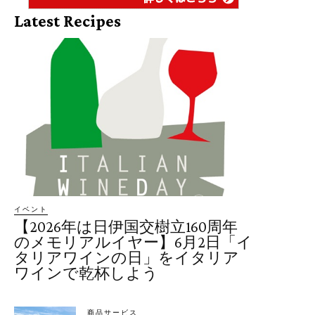
Latest Recipes
イベント
【2026年は日伊国交樹立160周年
のメモリアルイヤー】6月2日「イ
タリアワインの日」をイタリア
ワインで乾杯しよう
商品サービス