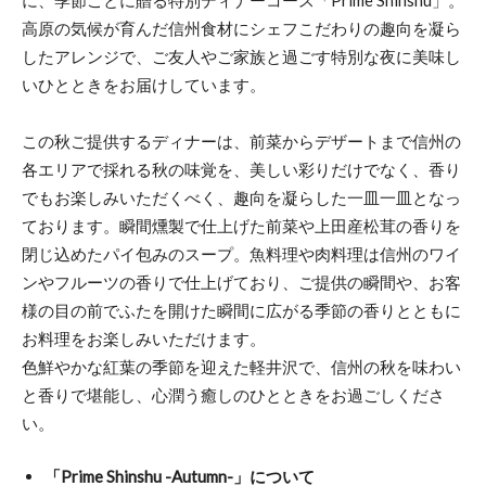
高原の気候が育んだ信州食材にシェフこだわりの趣向を凝ら
したアレンジで、ご友人やご家族と過ごす特別な夜に美味し
いひとときをお届けしています。
この秋ご提供するディナーは、前菜からデザートまで信州の
各エリアで採れる秋の味覚を、美しい彩りだけでなく、香り
でもお楽しみいただくべく、趣向を凝らした一皿一皿となっ
ております。瞬間燻製で仕上げた前菜や上田産松茸の香りを
閉じ込めたパイ包みのスープ。魚料理や肉料理は信州のワイ
ンやフルーツの香りで仕上げており、ご提供の瞬間や、お客
様の目の前でふたを開けた瞬間に広がる季節の香りとともに
お料理をお楽しみいただけます。
色鮮やかな紅葉の季節を迎えた軽井沢で、信州の秋を味わい
と香りで堪能し、心潤う癒しのひとときをお過ごしくださ
い。
「Prime Shinshu -Autumn-」について