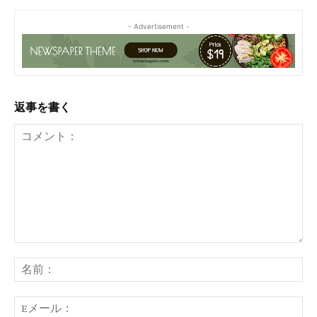
- Advertisement -
返事を書く
コ
メ
名
ン
前
ト：
E