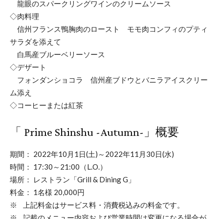
龍眼のスパークリングワインのクリームソース
◇肉料理
信州フランス鴨胸肉のロースト モモ肉コンフィのプティ
サラダを添えて
白馬産ブルーベリーソース
◇デザート
フォンダンショコラ 信州産ブドウとバニラアイスクリー
ム添え
◇コーヒーまたは紅茶
「 Prime Shinshu -Autumn-」概要
期間： 2022年10月1日(土)～2022年11月30日(水)
時間： 17:30～21:00（L.O.）
場所： レストラン「Grill & Dining G」
料金： 1名様 20,000円
※ 上記料金はサービス料・消費税込みの料金です。
※ 記載のメニュー内容および営業時間は変更になる場合が