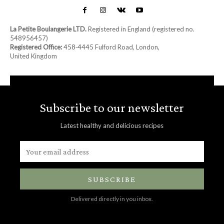
La Petite Boulangerie LTD.
Registered in England (registered no.
548956457)
Registered Office:
458‑4445 Fulford Road, London,
United Kingdom
Subscribe to our newsletter
Latest healthy and delicious recipes
SUBSCRIBE
Delivered directly in you inbox.