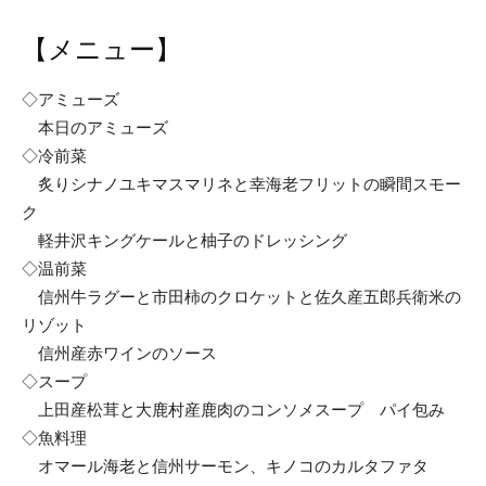
【メニュー】
◇アミューズ
本日のアミューズ
◇冷前菜
炙りシナノユキマスマリネと幸海老フリットの瞬間スモー
ク
軽井沢キングケールと柚子のドレッシング
◇温前菜
信州牛ラグーと市田柿のクロケットと佐久産五郎兵衛米の
リゾット
信州産赤ワインのソース
◇スープ
上田産松茸と大鹿村産鹿肉のコンソメスープ パイ包み
◇魚料理
オマール海老と信州サーモン、キノコのカルタファタ