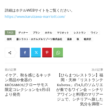
詳細はホテルWEBサイトをご覧ください。
https://www.karuizawa-marriott.com/
TAGS
ディナー
プラン
ホテル
マリオット
レストラン
ワイン
信州
森トラスト・ホテルズ＆リゾーツ株式会社
温泉
秋
軽井沢
前の記事
次の記事
イケア、秋を感じるキッチ
【ひらまつレストラン】福
ン用品や食器の
岡・天神「リストランテ
KRÖSAMOS/クローサモス
Kubotsu」の4人のソムリエ
限定コレクションを9月1日
が奏でるワイン会 ～シチリ
より発売
アワインと料理のマリアー
ジュで、シチリアへ旅した
気分を満喫～