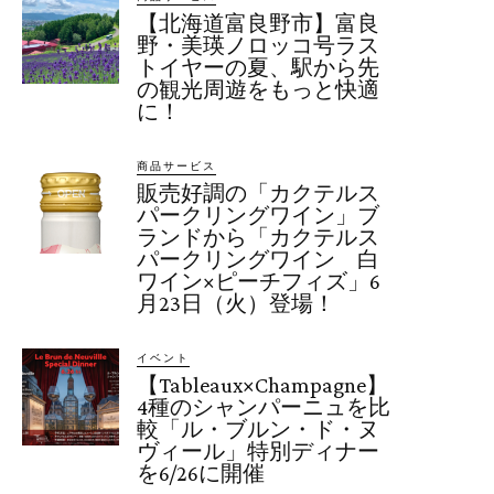
【北海道富良野市】富良
野・美瑛ノロッコ号ラス
トイヤーの夏、駅から先
の観光周遊をもっと快適
に！
商品サービス
販売好調の「カクテルス
パークリングワイン」ブ
ランドから「カクテルス
パークリングワイン 白
ワイン×ピーチフィズ」6
月23日（火）登場！
イベント
【Tableaux×Champagne】
4種のシャンパーニュを比
較「ル・ブルン・ド・ヌ
ヴィール」特別ディナー
を6/26に開催