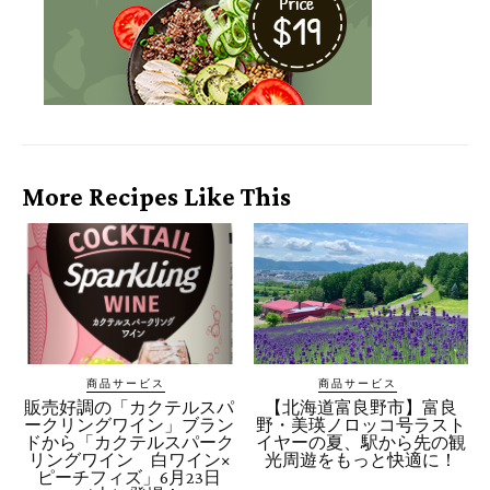
More Recipes Like This
商品サービス
商品サービス
販売好調の「カクテルスパ
【北海道富良野市】富良
ークリングワイン」ブラン
野・美瑛ノロッコ号ラスト
ドから「カクテルスパーク
イヤーの夏、駅から先の観
リングワイン 白ワイン×
光周遊をもっと快適に！
ピーチフィズ」6月23日