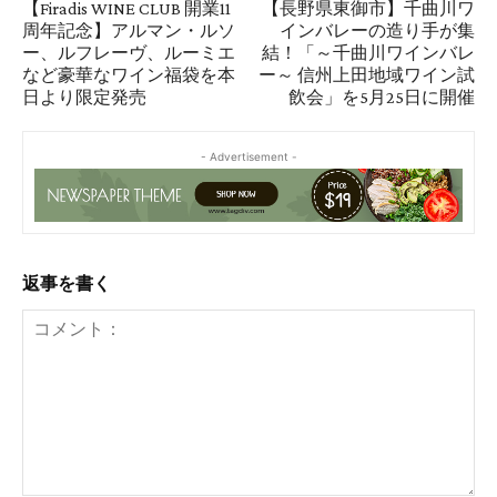
【Firadis WINE CLUB 開業11
【長野県東御市】千曲川ワ
周年記念】アルマン・ルソ
インバレーの造り手が集
ー、ルフレーヴ、ルーミエ
結！「～千曲川ワインバレ
など豪華なワイン福袋を本
ー～ 信州上田地域ワイン試
日より限定発売
飲会」を5月25日に開催
- Advertisement -
返事を書く