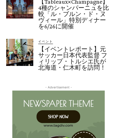
【Tableaux×Champagne】
4種のシャンパーニュを比
較「ル・ブルン・ド・ヌ
ヴィール」特別ディナー
を6/26に開催
イベント
【イベントレポート】元
サッカー日本代表監督 フ
ィリップ・トルシエ氏が
北海道・仁木町を訪問！
- Advertisement -