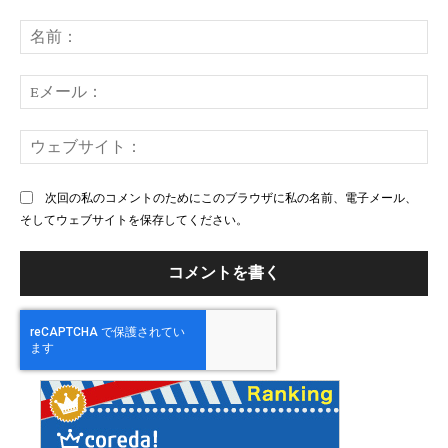
コ
メ
名
ン
前
ト：
E
メ
ー
ウ
ル
ェ
ブ
次回の私のコメントのためにこのブラウザに私の名前、電子メール、
サ
そしてウェブサイトを保存してください。
イ
ト