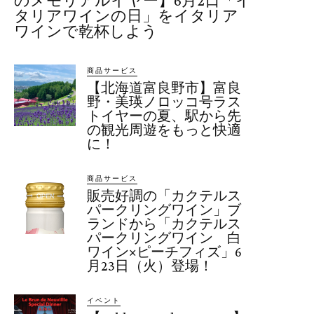
のメモリアルイヤー】6月2日「イ
タリアワインの日」をイタリア
ワインで乾杯しよう
商品サービス
【北海道富良野市】富良
野・美瑛ノロッコ号ラス
トイヤーの夏、駅から先
の観光周遊をもっと快適
に！
商品サービス
販売好調の「カクテルス
パークリングワイン」ブ
ランドから「カクテルス
パークリングワイン 白
ワイン×ピーチフィズ」6
月23日（火）登場！
イベント