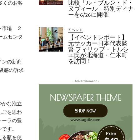
比較「ル・ブルン・ド・
多くのお客
ヌヴィール」特別ディナ
ーを6/26に開催
ン市場 ２
イベント
ームセンタ
【イベントレポート】
元サッカー日本代表監
督 フィリップ・トルシ
エ氏が北海道・仁木町
を訪問！
インの新商
級感の訴求
- Advertisement -
やかな泡立
んごを思わ
レーラの豊
ンです。
える瓶を使