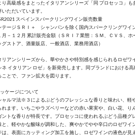
より高級感をまとったイタリアンシリーズ「同 プロセッコ」も
評いただいています。
SR2021 スペインスパークリングワイン販売数量
ンテージＳＲＩ＋ シャンパンを除く国内スパークリングワイ
１月－１２月 累計販売金額（ＳＲＩ７業態：ＳＭ、ＣＶＳ、ホ
ッグストア、酒量販店、一般酒店、業務用酒店）
タリアンシリーズから、華やかさや特別感を感じられるロゼワ
シネ イタリアン ロゼ」を新発売します。同ブランドにおける高
ることで、ファン拡大を図ります。
パッケージについて
シャルマ法※３によるぶどうのフレッシュな香りと味わい、軽
られます。いちごやラズベリーなどの赤い果実や、白い花、り
ガントな香りが特長です。プロセッコに使われるぶどう品種グ
味と、軽やかな酸味が調和した、爽やかでやや辛口のロゼワイ
ジは、表面にカッティング加工を施し、ロゼワインの液色が見