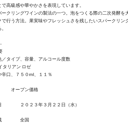
とで高級感や華やかさを表現しています。
パークリングワインの製法の一つ。泡をつくる際の二次発酵を
クで行う方法。果実味やフレッシュさを残したいスパークリン
る。
―
要
色／タイプ、容量、アルコール度数
イタリアン ロゼ
や辛口、７５０ml、１１％
 オープン価格
期日 ２０２３年３月２２日（水）
地域 全国