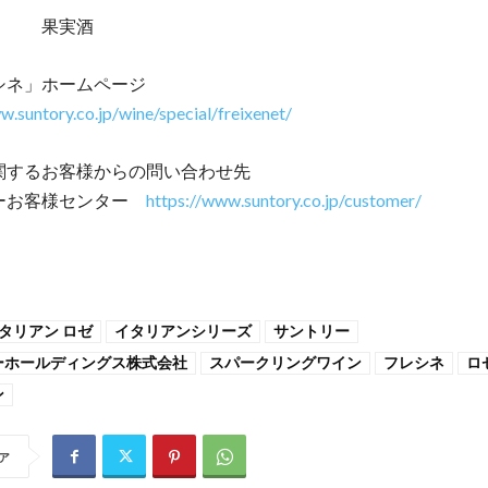
 果実酒
シネ」ホームページ
w.suntory.co.jp/wine/special/freixenet/
関するお客様からの問い合わせ先
ーお客様センター
https://www.suntory.co.jp/customer/
タリアン ロゼ
イタリアンシリーズ
サントリー
ーホールディングス株式会社
スパークリングワイン
フレシネ
ロ
ン
ア