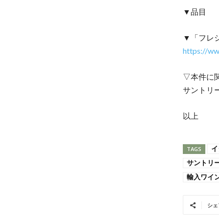
▼品目
▼「フレ
https://ww
▽本件に
サントリ
以上
イ
TAGS
サントリ
輸入ワイ
シェ