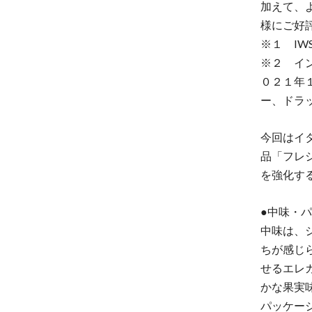
加えて、
様にご好
※１ IW
※２ イ
０２１年
ー、ドラ
今回はイ
品「フレ
を強化す
●中味・
中味は、
ちが感じ
せるエレ
かな果実
パッケー