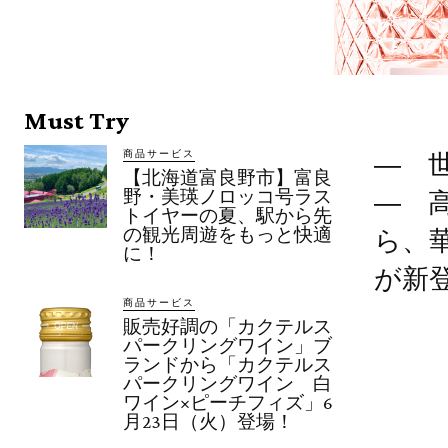
Must Try
商品サービス
― 
【北海道富良野市】富良
野・美瑛ノロッコ号ラス
― 
トイヤーの夏、駅から先
の観光周遊をもっと快適
ら、
に！
が新
商品サービス
販売好調の「カクテルス
パークリングワイン」ブ
ランドから「カクテルス
パークリングワイン 白
ワイン×ピーチフィズ」6
月23日（火）登場！