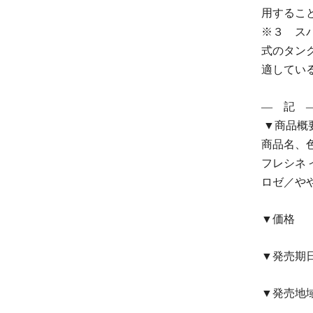
用するこ
※３ ス
式のタン
適してい
― 記 
▼商品概
商品名、
フレシネ 
ロゼ／や
▼価格
▼発売
▼発売