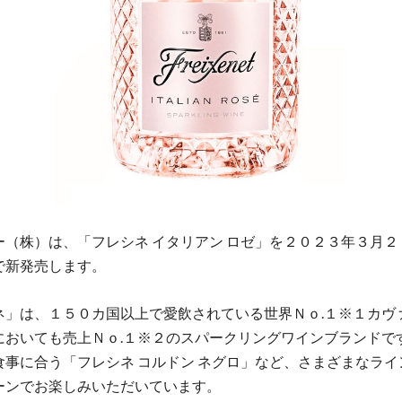
ー（株）は、「フレシネ イタリアン ロゼ」を２０２３年３月２
で新発売します。
ネ」は、１５０カ国以上で愛飲されている世界Ｎｏ.１※１カヴ
においても売上Ｎｏ.１※２のスパークリングワインブランドで
食事に合う「フレシネ コルドン ネグロ」など、さまざまなライ
ーンでお楽しみいただいています。