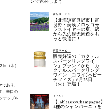
ンで乾杯しよう
商品サービス
【北海道富良野市】富
良野・美瑛ノロッコ号
ラストイヤーの夏、駅
から先の観光周遊をも
っと快適に！
商品サービス
販売好調の「カクテル
スパークリングワイ
ン」ブランドから「カ
２日（水）
クテルスパークリング
ワイン 白ワイン×ピー
チフィズ」6月23日
（火）登場！
ァであり、
す。辛口の
イベント
ンナップを
【Tableaux×Champagne】
4種のシャンパーニュを