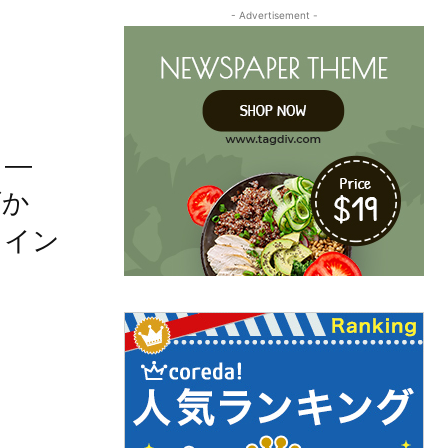
- Advertisement -
」 ―
ズか
ワイン