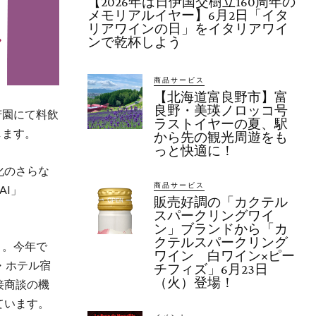
【2026年は日伊国交樹立160周年の
メモリアルイヤー】6月2日「イタ
リアワインの日」をイタリアワイ
ンで乾杯しよう
商品サービス
【北海道富良野市】富
良野・美瑛ノロッコ号
芳園にて料飲
ラストイヤーの夏、駅
します。
から先の観光周遊をも
っと快適に！
化のさらな
商品サービス
AI」
販売好調の「カクテル
スパークリングワイ
ン」ブランドから「カ
クテルスパークリング
」。今年で
ワイン 白ワイン×ピー
・ホテル宿
チフィズ」6月23日
（火）登場！
接商談の機
ています。