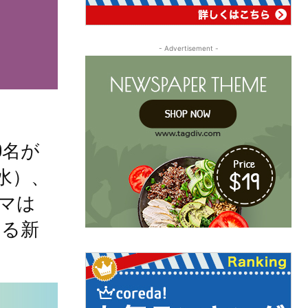
- Advertisement -
0名が
（水）、
マは
まる新