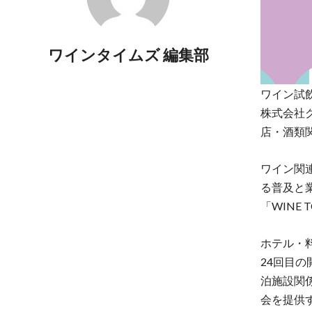
ワインタイムズ 編集部
ワイン試飲
株式会社グ
店・酒類
ワイン関
る普及と業
「WINE
ホテル・料
24回目
泊施設関
会を提供