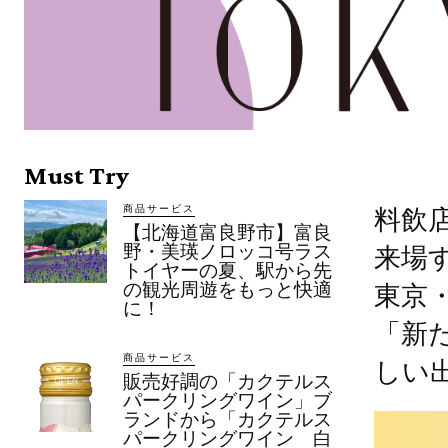
Must Try
商品サービス
料飲店
【北海道富良野市】富良
野・美瑛ノロッコ号ラス
来場す
トイヤーの夏、駅から先
の観光周遊をもっと快適
東京
に！
「新
商品サービス
しい
販売好調の「カクテルス
パークリングワイン」ブ
ランドから「カクテルス
パークリングワイン 白