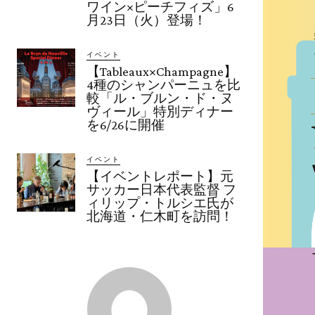
ワイン×ピーチフィズ」6
月23日（火）登場！
イベント
【Tableaux×Champagne】
4種のシャンパーニュを比
較「ル・ブルン・ド・ヌ
ヴィール」特別ディナー
を6/26に開催
イベント
【イベントレポート】元
サッカー日本代表監督 フ
ィリップ・トルシエ氏が
北海道・仁木町を訪問！