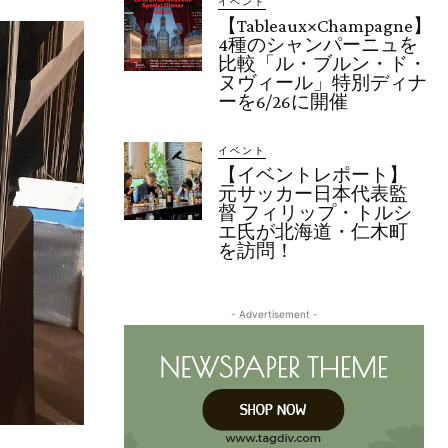
イベント
【Tableaux×Champagne】
4種のシャンパーニュを
比較「ル・ブルン・ド・
ヌヴィール」特別ディナ
ーを6/26に開催
イベント
【イベントレポート】
元サッカー日本代表監
督 フィリップ・トルシ
エ氏が北海道・仁木町
を訪問！
- Advertisement -