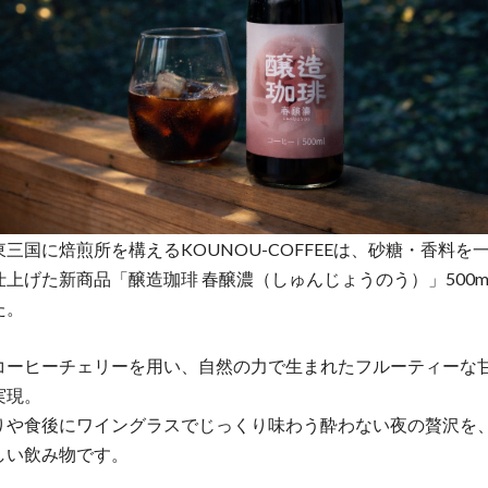
三国に焙煎所を構えるKOUNOU-COFFEEは、砂糖・香料を
上げた新商品「醸造珈琲 春醸濃（しゅんじょうのう）」500m
た。
コーヒーチェリーを用い、自然の力で生まれたフルーティーな
実現。
りや食後にワイングラスでじっくり味わう酔わない夜の贅沢を
しい飲み物です。