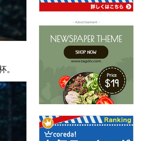
- Advertisement -
杯。