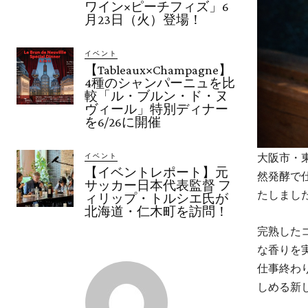
ワイン×ピーチフィズ」6
月23日（火）登場！
イベント
【Tableaux×Champagne】
4種のシャンパーニュを比
較「ル・ブルン・ド・ヌ
ヴィール」特別ディナー
を6/26に開催
大阪市・東
イベント
【イベントレポート】元
然発酵で仕
サッカー日本代表監督 フ
たしまし
ィリップ・トルシエ氏が
北海道・仁木町を訪問！
完熟した
な香りを
仕事終わ
しめる新