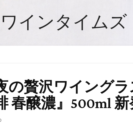
ワインタイムズ
夜の贅沢ワイングラ
春醸濃』500ml 
0