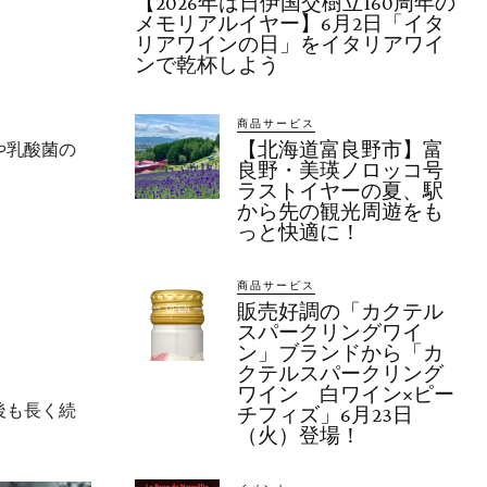
【2026年は日伊国交樹立160周年の
メモリアルイヤー】6月2日「イタ
リアワインの日」をイタリアワイ
ンで乾杯しよう
商品サービス
や乳酸菌の
【北海道富良野市】富
良野・美瑛ノロッコ号
ラストイヤーの夏、駅
から先の観光周遊をも
っと快適に！
商品サービス
販売好調の「カクテル
スパークリングワイ
ン」ブランドから「カ
クテルスパークリング
ワイン 白ワイン×ピー
後も長く続
チフィズ」6月23日
（火）登場！