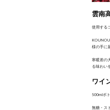
雲南
使用する
KOUNO
様の手に
寒暖差の
る味わい
ワイ
500ml
無糖・ス