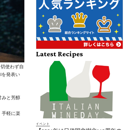
Latest Recipes
一切使わず自
lを発表い
甘みと芳醇
、手軽に楽
イベント