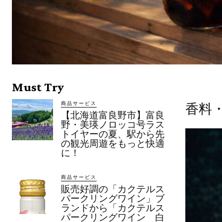
Must Try
商品サービス
香料
【北海道富良野市】富良
野・美瑛ノロッコ号ラス
トイヤーの夏、駅から先
の観光周遊をもっと快適
に！
商品サービス
販売好調の「カクテルス
パークリングワイン」ブ
ランドから「カクテルス
パークリングワイン 白