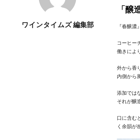
「醸
ワインタイムズ 編集部
『春醸濃
コーヒー
働きによ
外から香り
内側から風
添加では
それが醸
口に含む
く余韻が