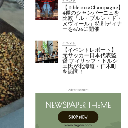
イベント
【Tableaux×Champagne】
4種のシャンパーニュを
比較「ル・ブルン・ド・
ヌヴィール」特別ディナ
ーを6/26に開催
イベント
【イベントレポート】
元サッカー日本代表監
督 フィリップ・トルシ
エ氏が北海道・仁木町
を訪問！
- Advertisement -