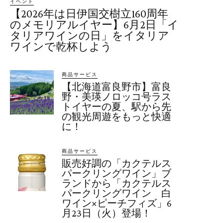
イベント
【2026年は日伊国交樹立160周年
のメモリアルイヤー】6月2日「イ
タリアワインの日」をイタリア
ワインで乾杯しよう
商品サービス
【北海道富良野市】富良
野・美瑛ノロッコ号ラス
トイヤーの夏、駅から先
の観光周遊をもっと快適
に！
商品サービス
販売好調の「カクテルス
パークリングワイン」ブ
ランドから「カクテルス
パークリングワイン 白
ワイン×ピーチフィズ」6
月23日（火）登場！