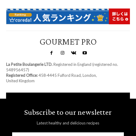
GOURMET PRO
La Petite Boulangerie LTD.
Registered in England (registered no.
548956457)
Registered Office:
458‑4445 Fulford Road, London,
United Kingdom
Subscribe to our newsletter
Latest healthy and delicious recipes