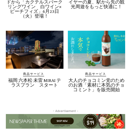
ドから「カクテルスパーク
イヤーの夏、駅から先の観
リングワイン 白ワイン×
光周遊をもっと快適に！
ピーチフィズ」6月23日
（火）登場！
商品サービス
商品サービス
福岡 六本松 未雷 MIRAI テ
大人のチョコミン党のため
ラスプラン スタート
のお酒「素材に本気のチョ
コミント」を販売開始
- Advertisement -