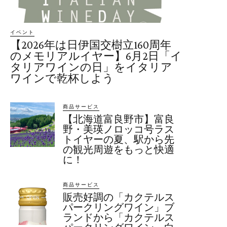
イベント
【2026年は日伊国交樹立160周年
のメモリアルイヤー】6月2日「イ
タリアワインの日」をイタリア
ワインで乾杯しよう
商品サービス
【北海道富良野市】富良
野・美瑛ノロッコ号ラス
トイヤーの夏、駅から先
の観光周遊をもっと快適
に！
商品サービス
販売好調の「カクテルス
パークリングワイン」ブ
ランドから「カクテルス