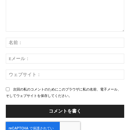
コ
メ
名
ン
前
ト：
E
メ
ー
ウ
ル
ェ
ブ
次回の私のコメントのためにこのブラウザに私の名前、電子メール、
サ
そしてウェブサイトを保存してください。
イ
ト