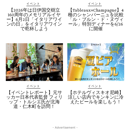
イベント
イベント
【2026年は日伊国交樹立
【Tableaux×Champagne】4
160周年のメモリアルイヤ
種のシャンパーニュを比較
ー】6月2日「イタリアワイ
「ル・ブルン・ド・ヌヴィ
ンの日」をイタリアワイン
ール」特別ディナーを6/26
で乾杯しよう
に開催
イベント
イベント
【イベントレポート】元サ
【ホテルヴィスキオ尼崎】
ッカー日本代表監督 フィリ
涼しい店内でキンキンに冷
ップ・トルシエ氏が北海
えたビールを楽しもう！
道・仁木町を訪問！
- Advertisement -