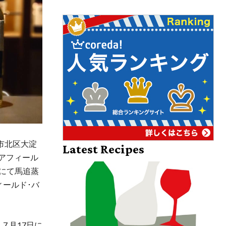
市北区大淀
Latest Recipes
ェアフィール
）にて馬追蒸
ールド･バ
 月17日に