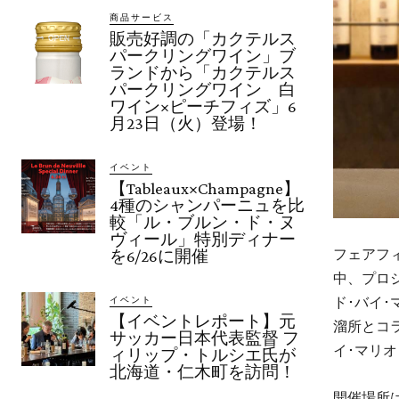
商品サービス
販売好調の「カクテルス
パークリングワイン」ブ
ランドから「カクテルス
パークリングワイン 白
ワイン×ピーチフィズ」6
月23日（火）登場！
イベント
【Tableaux×Champagne】
4種のシャンパーニュを比
較「ル・ブルン・ド・ヌ
ヴィール」特別ディナー
フェアフ
を6/26に開催
中、プロジ
ド･バイ･
イベント
【イベントレポート】元
溜所とコ
サッカー日本代表監督 フ
イ･マリ
ィリップ・トルシエ氏が
北海道・仁木町を訪問！
開催場所