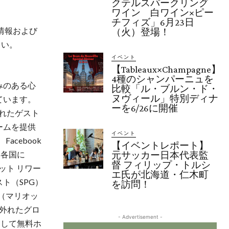
クテルスパークリング
ワイン 白ワイン×ピー
チフィズ」6月23日
情報および
（火）登場！
さい。
イベント
【Tableaux×Champagne】
4種のシャンパーニュを
みのある心
比較「ル・ブルン・ド・
ヌヴィール」特別ディナ
ています。
ーを6/26に開催
されたゲスト
ームを提供
イベント
Facebook
【イベントレポート】
世界各国に
元サッカー日本代表監
督 フィリップ・トルシ
ット リワー
エ氏が北海道・仁木町
ト（SPG）
を訪問！
y（マリオッ
並外れたグロ
- Advertisement -
、そして無料ホ