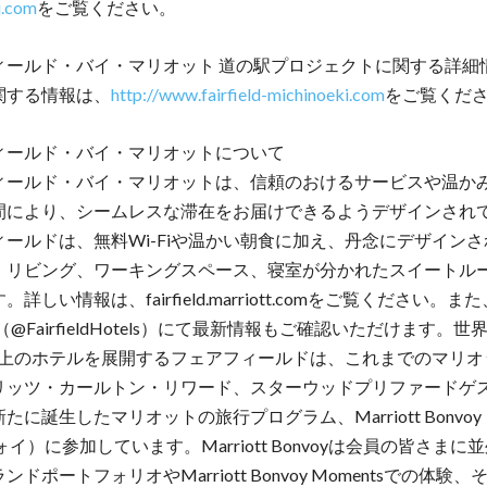
i.com
をご覧ください。
ィールド・バイ・マリオット 道の駅プロジェクトに関する詳細
関する情報は、
http://www.fairfield-michinoeki.com
をご覧くだ
ィールド・バイ・マリオットについて
ィールド・バイ・マリオットは、信頼のおけるサービスや温か
間により、シームレスな滞在をお届けできるようデザインされ
ィールドは、無料Wi-Fiや温かい朝食に加え、丹念にデザイン
、リビング、ワーキングスペース、寝室が分かれたスイートル
詳しい情報は、fairfield.marriott.comをご覧ください。また、
er（@FairfieldHotels）にて最新情報もご確認いただけます。
軒以上のホテルを展開するフェアフィールドは、これまでのマリオ
リッツ・カールトン・リワード、スターウッドプリファードゲス
たに誕生したマリオットの旅行プログラム、Marriott Bonvo
ォイ）に参加しています。Marriott Bonvoyは会員の皆さまに
ドポートフォリオやMarriott Bonvoy Momentsでの体験