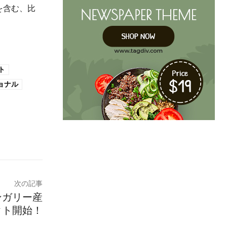
を含む、比
、
ト
ョナル
次の記事
ンガリー産
クト開始！