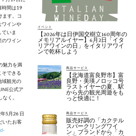
時間は19
けます。コ
なワインや
イベント
していま
【2026年は日伊国交樹立160周年の
メモリアルイヤー】6月2日「イタ
産のワイン
リアワインの日」をイタリアワイ
ンで乾杯しよう
の魅力を満
商品サービス
こそできる
【北海道富良野市】富
良野・美瑛ノロッコ号
地域観光の
ラストイヤーの夏、駅
INE公式ア
から先の観光周遊をも
逃しなく。
っと快適に！
5月26 日
商品サービス
販売好調の「カクテル
だいたお客
スパークリングワイ
ld-
ン」ブランドから「カ