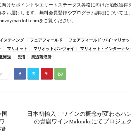
に向けたポイントやエリートステータス昇格に向けた泊数獲得
典をお届けします。無料会員登録やプログラム詳細については
tBonvoy.marriott.comをご覧ください。
イスティング
フェアフィールド
フェアフィールド･バイ･マリオッ
丘
マリオット
マリオットボンヴォイ
マリオット・インターナシ
北海道
長沼
馬追蒸溜所
ア
全国
日本初輸入！ワインの概念が変わるハ
ワ
の貴腐ワインMakuakeにてプロジェ
模擬