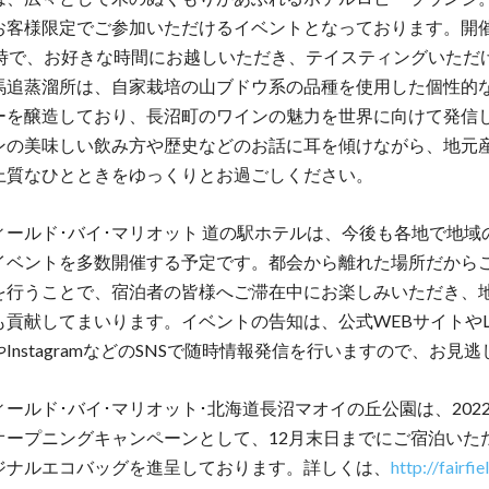
お客様限定でご参加いただけるイベントとなっております。開催
1時で、お好きな時間にお越しいただき、テイスティングいただ
馬追蒸溜所は、自家栽培の山ブドウ系の品種を使用した個性的
ーを醸造しており、長沼町のワインの魅力を世界に向けて発信
ンの美味しい飲み方や歴史などのお話に耳を傾けながら、地元
上質なひとときをゆっくりとお過ごしください。
ィールド･バイ･マリオット 道の駅ホテルは、今後も各地で地域
イベントを多数開催する予定です。都会から離れた場所だから
を行うことで、宿泊者の皆様へご滞在中にお楽しみいただき、
も貢献してまいります。イベントの告知は、公式WEBサイトやL
InstagramなどのSNSで随時情報発信を行いますので、お見
ールド･バイ･マリオット･北海道長沼マオイの丘公園は、2022年
オープニングキャンペーンとして、12月末日までにご宿泊いた
ジナルエコバッグを進呈しております。詳しくは、
http://fairfie