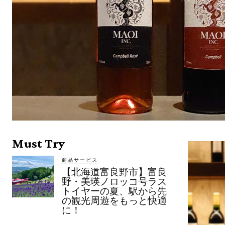
Must Try
商品サービス
【北海道富良野市】富良
野・美瑛ノロッコ号ラス
トイヤーの夏、駅から先
の観光周遊をもっと快適
に！