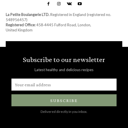
La Petite Boulangerie LTD.
Registered in England (registered no.
548956457)
Registered Office:
458‑4445 Fulford Road, London,
United Kingdom
Subscribe to our newsletter
Latest healthy and delicious recipes
SUBSCRIBE
Delivered directly in you inbox.