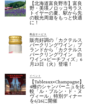
【北海道富良野市】富良
野・美瑛ノロッコ号ラス
トイヤーの夏、駅から先
の観光周遊をもっと快適
に！
商品サービス
販売好調の「カクテルス
パークリングワイン」ブ
ランドから「カクテルス
パークリングワイン 白
ワイン×ピーチフィズ」6
月23日（火）登場！
イベント
【Tableaux×Champagne】
4種のシャンパーニュを比
較「ル・ブルン・ド・ヌ
ヴィール」特別ディナー
を6/26に開催