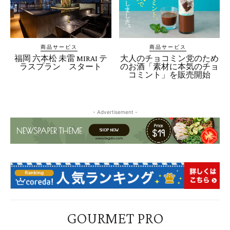
商品サービス
商品サービス
福岡 六本松 未雷 MIRAI テ
大人のチョコミン党のため
ラスプラン スタート
のお酒「素材に本気のチョ
コミント」を販売開始
- Advertisement -
GOURMET PRO