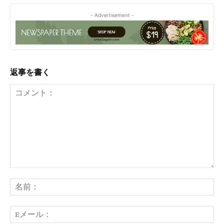
- Advertisement -
返事を書く
コ
メ
名
ン
前
ト：
E
メ