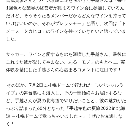
曽我貴彦さんとワイン談義に花を咲かせた手越さんは「毎年
1回色々な業界の経営者が集まるワイン会に参加しているん
だけど、そうそうたるメンバーだからどんなワインを持って
いけばいいのか、それがプレッシャー」と語り、次回は「ド
メーヌ タカヒコ」のワインを持っていきたいと語っていま
した。
サッカー、ワインと愛するものを満喫した手越さん、最後に
これまた彼が愛してやまない、ある「モノ」のもとへ…。実
体験を基にした手越さんの心温まるコメントに注目です！
そのほか、7月2日に札幌ドームで行われた「スペシャルラ
イブ」の舞台裏にも潜入し、その一部始終をお届けするな
ど、手越さんが夏の北海道でやりたいことと、彼の魅力がた
っぷり詰まった60分となった「手越祐也の夏旅2022 in 北海
道 ～札幌ドームで歌っちゃいました～」！ぜひお見逃しな
く!!