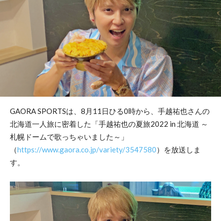
GAORA SPORTSは、8月11日ひる0時から、手越祐也さんの
北海道一人旅に密着した「手越祐也の夏旅2022 in 北海道 ～
札幌ドームで歌っちゃいました～」
（
https://www.gaora.co.jp/variety/3547580
）を放送しま
す。