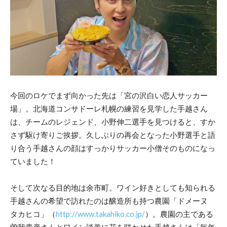
今回のロケでまず向かった先は「宮の沢白い恋人サッカー
場」。北海道コンサドーレ札幌の練習を見学した手越さん
は、チームのレジェンド、小野伸二選手を見つけると、すか
さず駆け寄りご挨拶。久しぶりの再会となった小野選手と語
り合う手越さんの顔はすっかりサッカー小僧そのものになっ
ていました！
そして次なる目的地は余市町。ワイン好きとしても知られる
手越さんの希望で訪れたのは醸造所も持つ農園「ドメーヌ
タカヒコ」（
http://www.takahiko.co.jp/
）。農園の主である