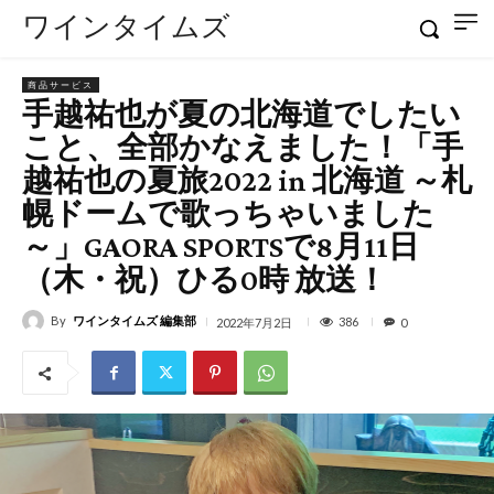
ワインタイムズ
商品サービス
手越祐也が夏の北海道でしたい
こと、全部かなえました！「手
越祐也の夏旅2022 in 北海道 ～札
幌ドームで歌っちゃいました
～」GAORA SPORTSで8月11日
（木・祝）ひる0時 放送！
By
ワインタイムズ 編集部
386
2022年7月2日
0