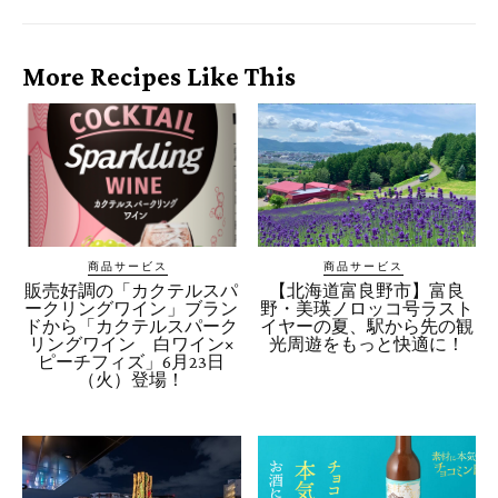
More Recipes Like This
商品サービス
商品サービス
販売好調の「カクテルスパ
【北海道富良野市】富良
ークリングワイン」ブラン
野・美瑛ノロッコ号ラスト
ドから「カクテルスパーク
イヤーの夏、駅から先の観
リングワイン 白ワイン×
光周遊をもっと快適に！
ピーチフィズ」6月23日
（火）登場！