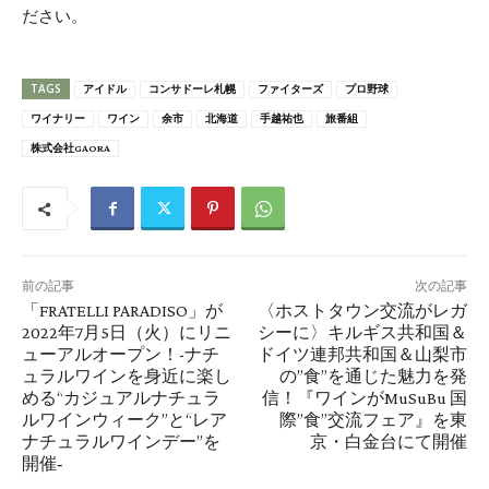
ださい。
TAGS
アイドル
コンサドーレ札幌
ファイターズ
プロ野球
ワイナリー
ワイン
余市
北海道
手越祐也
旅番組
株式会社GAORA
前の記事
次の記事
「FRATELLI PARADISO」が
〈ホストタウン交流がレガ
2022年7月5日（火）にリニ
シーに〉キルギス共和国＆
ューアルオープン！-ナチ
ドイツ連邦共和国＆山梨市
ュラルワインを身近に楽し
の”食”を通じた魅力を発
める“カジュアルナチュラ
信！『ワインがMuSuBu 国
ルワインウィーク”と“レア
際”食”交流フェア』を東
ナチュラルワインデー”を
京・白金台にて開催
開催‐