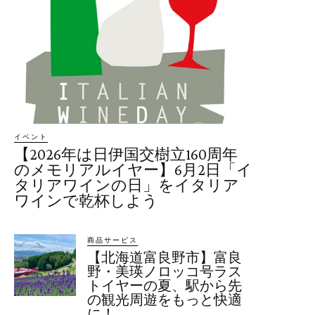
イベント
【2026年は日伊国交樹立160周年
のメモリアルイヤー】6月2日「イ
タリアワインの日」をイタリア
ワインで乾杯しよう
商品サービス
【北海道富良野市】富良
野・美瑛ノロッコ号ラス
トイヤーの夏、駅から先
の観光周遊をもっと快適
に！