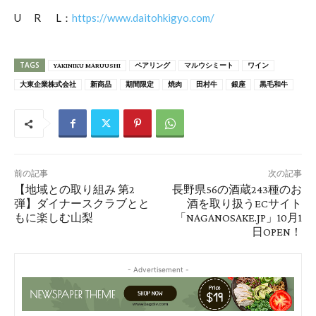
U R L：
https://www.daitohkigyo.com/
TAGS
YAKINIKU MARUUSHI
ペアリング
マルウシミート
ワイン
大東企業株式会社
新商品
期間限定
焼肉
田村牛
銀座
黒毛和牛
前の記事
次の記事
【地域との取り組み 第2
長野県56の酒蔵243種のお
弾】ダイナースクラブとと
酒を取り扱うECサイト
もに楽しむ山梨
「NAGANOSAKE.JP」10月1
日OPEN！
- Advertisement -