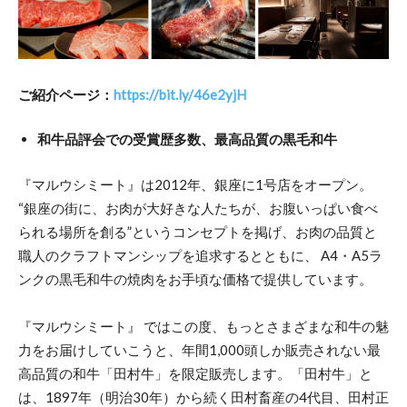
ご紹介ページ：
https://bit.ly/46e2yjH
和牛品評会での受賞歴多数、最高品質の黒毛和牛
『マルウシミート』は2012年、銀座に1号店をオープン。
“銀座の街に、お肉が大好きな人たちが、お腹いっぱい食べ
られる場所を創る”というコンセプトを掲げ、お肉の品質と
職人のクラフトマンシップを追求するとともに、 A4・A5ラ
ンクの黒毛和牛の焼肉をお手頃な価格で提供しています。
『マルウシミート』 ではこの度、もっとさまざまな和牛の魅
力をお届けしていこうと、年間1,000頭しか販売されない最
高品質の和牛「田村牛」を限定販売します。「田村牛」と
は、1897年（明治30年）から続く田村畜産の4代目、田村正