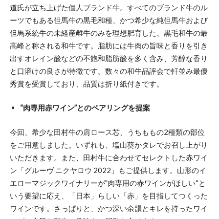
道氏が立ち上げた個人ブランド牛。すべてのブランド牛のル
ーツでもある但馬牛の黒毛和種、かつ希少な純但馬牛および
但馬系統牛の未経産雌牛のみを理想肥育した、黒毛和牛の最
高峰と称される和牛です。脂肪には牛肉の旨味と香りを引き
出すオレイン酸などの不飽和脂肪酸を多く含み、芳醇な香り
と口溶けの良さが特徴です。数々の和牛品評会で軒並み最優
秀賞を受賞しており、品質は折り紙付きです。
“肉専用赤ワイン”とのペアリングを提案
今回、希少な田村牛の肩ロース芯、うちももの2種類の部位
をご用意しました。いずれも、塩山葵かタレでお召し上がり
いただきます。また、田村牛に合わせてセレクトした赤ワイ
ン「グルーヴ ニクヤロウ 2022」もご提供します。山形のイ
エローマジックワイナリーが”肉専用の赤ワインがほしい“と
いう要望に応え、「日本」らしい「赤」を目指してつくった
ワインです。さっぱりと、かつ深い余韻とキレを持ったワイ