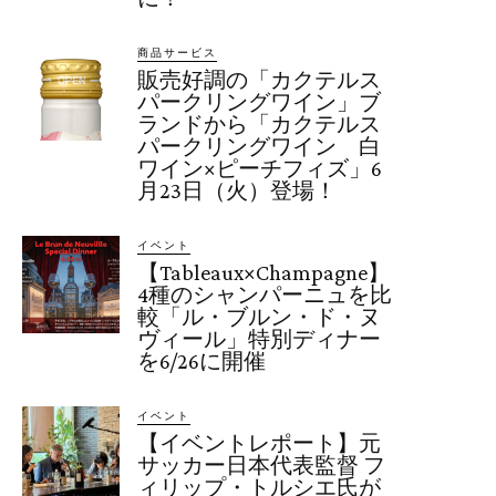
商品サービス
販売好調の「カクテルス
パークリングワイン」ブ
ランドから「カクテルス
パークリングワイン 白
ワイン×ピーチフィズ」6
月23日（火）登場！
イベント
【Tableaux×Champagne】
4種のシャンパーニュを比
較「ル・ブルン・ド・ヌ
ヴィール」特別ディナー
を6/26に開催
イベント
【イベントレポート】元
サッカー日本代表監督 フ
ィリップ・トルシエ氏が