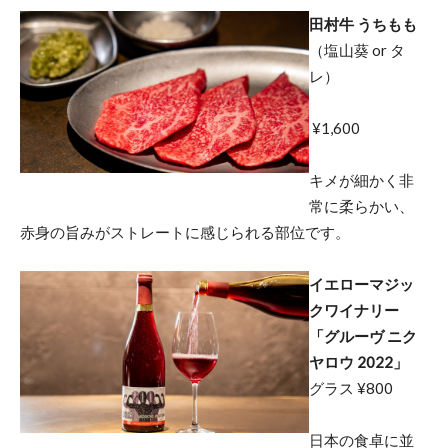
田村牛 うちもも
（塩山葵 or タ
レ）
¥1,600
キメが細かく非
常に柔らかい、
赤身の旨みがストレートに感じられる部位です。
イエローマジッ
クワイナリー
「グルーヴ ニク
ヤロウ 2022」
グラス ¥800
日本の食卓に並