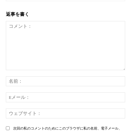
返事を書く
コ
メ
名
ン
前
ト：
E
メ
ー
ウ
ル
ェ
ブ
次回の私のコメントのためにこのブラウザに私の名前、電子メール、
サ