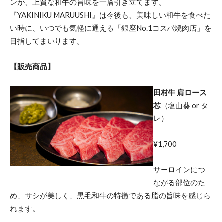
ンが、上質な和牛の旨味を一層引き立てます。
『YAKINIKU MARUUSHI』は今後も、美味しい和牛を食べた
い時に、いつでも気軽に通える「銀座No.1コスパ焼肉店」を
目指してまいります。
【販売商品】
田村牛 肩ロース
芯
（塩山葵 or タ
レ）
¥1,700
サーロインにつ
ながる部位のた
め、サシが美しく、黒毛和牛の特徴である脂の旨味を感じら
れます。