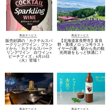
商品サービス
商品サービス
販売好調の「カクテルスパ
【北海道富良野市】富良
ークリングワイン」ブラン
野・美瑛ノロッコ号ラスト
ドから「カクテルスパーク
イヤーの夏、駅から先の観
リングワイン 白ワイン×
光周遊をもっと快適に！
ピーチフィズ」6月23日
（火）登場！
商品サービス
商品サービス