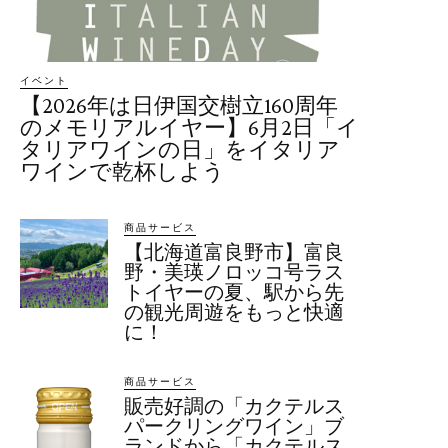
イベント
【2026年は日伊国交樹立160周年
のメモリアルイヤー】6月2日「イ
タリアワインの日」をイタリア
ワインで乾杯しよう
商品サービス
【北海道富良野市】富良
野・美瑛ノロッコ号ラス
トイヤーの夏、駅から先
の観光周遊をもっと快適
に！
商品サービス
販売好調の「カクテルス
パークリングワイン」ブ
ランドから「カクテルス