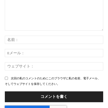
コ
メ
名
ン
前
ト：
E
メ
ー
ウ
ル
ェ
ブ
次回の私のコメントのためにこのブラウザに私の名前、電子メール、
サ
そしてウェブサイトを保存してください。
イ
ト