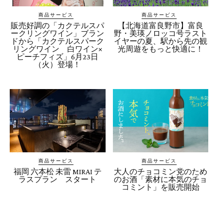
商品サービス
商品サービス
販売好調の「カクテルスパ
【北海道富良野市】富良
ークリングワイン」ブラン
野・美瑛ノロッコ号ラスト
ドから「カクテルスパーク
イヤーの夏、駅から先の観
リングワイン 白ワイン×
光周遊をもっと快適に！
ピーチフィズ」6月23日
（火）登場！
商品サービス
商品サービス
福岡 六本松 未雷 MIRAI テ
大人のチョコミン党のため
ラスプラン スタート
のお酒「素材に本気のチョ
コミント」を販売開始