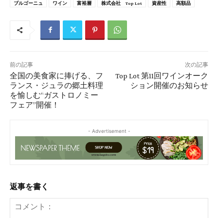
ブルゴーニュ
ワイン
富裕層
株式会社 Top Lot
資産性
高額品
前の記事
次の記事
全国の美食家に捧げる、フ
Top Lot 第11回ワインオーク
ランス・ジュラの郷土料理
ション開催のお知らせ
を愉しむ“ガストロノミー
フェア”開催！
- Advertisement -
返事を書く