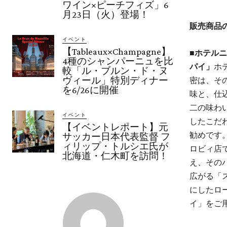
ワイン×ピーチフィズ」6
月23日（火）登場！
販売商品
イベント
【Tableaux×Champagne】
■ホテル
4種のシャンパーニュを比
パイ」
ホ
較「ル・ブルン・ド・ヌ
ヴィール」特別ディナー
密は、そ
を6/26に開催
味と、仕
二の味わ
イベント
したこだ
【イベントレポート】元
勧めです
サッカー日本代表監督 フ
ィリップ・トルシエ氏が
ロビィ店
北海道・仁木町を訪問！
え、その
広がる「
にしたロ
イ」をご