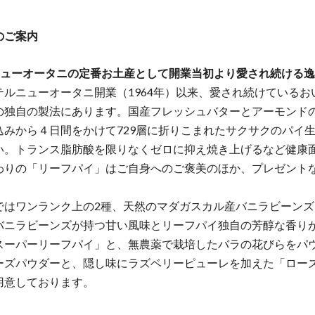
のご案内
ニューオータニの定番お土産として開業当初より愛され続ける
テルニューオータニ開業（1964年）以来、愛され続けているお
の独⾃の製法にあります。国産フレッシュバターとアーモンド
込みから４⽇間をかけて729層に折りこまれたサクサクのパイ
い。トランス脂肪酸を限りなくゼロに抑え焼き上げるなど健康
わりの「リーフパイ」はご自身へのご褒美のほか、プレゼント
。
ではワンランク上の2種、天然のマダガスカル産バニラビーンズ
バニラビーンズが持つ甘い風味とリーフパイ独自の芳醇な香り
スーパーリーフパイ」と、無農薬で栽培したバラの花びらをパ
ーズパウダーと、隠し味にラズベリーピューレを加えた「ロー
用意しております。