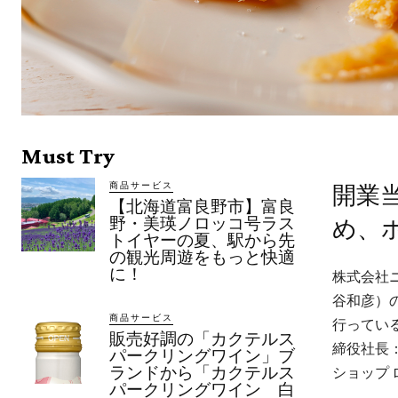
Must Try
商品サービス
開業
【北海道富良野市】富良
野・美瑛ノロッコ号ラス
め、
トイヤーの夏、駅から先
の観光周遊をもっと快適
に！
株式会社
⾕和彦）
商品サービス
⾏ってい
販売好調の「カクテルス
締役社⻑：
パークリングワイン」ブ
ランドから「カクテルス
ショップ
パークリングワイン 白