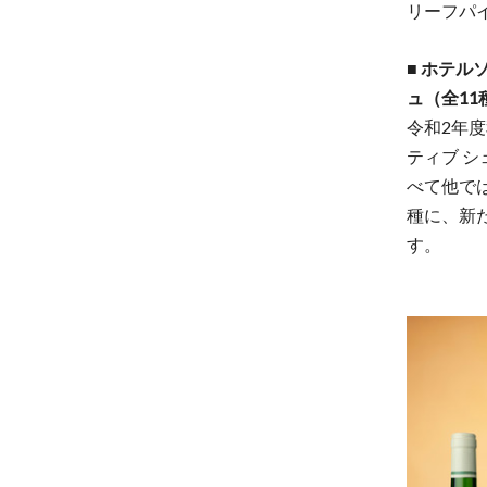
リーフパ
■ ホテ
ュ（全11
令和2年
ティブ 
べて他で
種に、新
す。