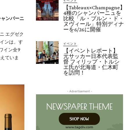
イベント
【Tableaux×Champagne】
4種のシャンパーニュを
比較「ル・ブルン・ド・
シャンパーニ
ヌヴィール」特別ディナ
ーを6/26に開催
ニ エグゼク
ワインは、す
イベント
ワイン全9
【イベントレポート】
元サッカー日本代表監
揃えていま
督 フィリップ・トルシ
エ氏が北海道・仁木町
を訪問！
- Advertisement -