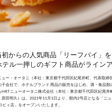
当初からの人気商品「リーフパイ」
ホテル一押しのギフト商品がライン
ニュー・オータニ（本社：東京都千代⽥区紀尾井町、代表取締
の⼦会社で、ホテルブランド 商品の販売をはじめ、酒・⾷品類
るHRTニューオータニ株式会社（本社：東京都千代⽥区紀尾井町
原⽥明久）は、2021年11⽉1⽇より、館内2号店となる「ニ
 ロビィ店」をオープンいたします。