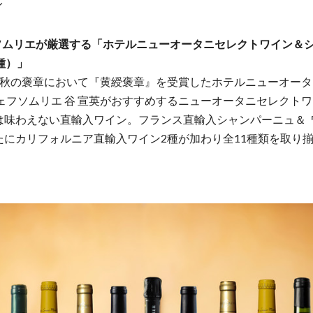
イ
ルソムリエが厳選する「ホテルニューオータニセレクトワイン＆
種）」
度秋の褒章において『⻩綬褒章』を受賞したホテルニューオータ
シェフソムリエ ⾕ 宣英がおすすめするニューオータニセレクト
は味わえない直輸⼊ワイン。フランス直輸⼊シャンパーニュ＆ 
たにカリフォルニア直輸⼊ワイン2種が加わり全11種類を取り