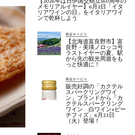
【2026年は日伊国交樹立160周年の
メモリアルイヤー】6月2日「イタ
リアワインの日」をイタリアワイ
ンで乾杯しよう
商品サービス
【北海道富良野市】富
良野・美瑛ノロッコ号
ラストイヤーの夏、駅
から先の観光周遊をも
っと快適に！
商品サービス
販売好調の「カクテル
スパークリングワイ
ン」ブランドから「カ
クテルスパークリング
ワイン 白ワイン×ピー
チフィズ」6月23日
（火）登場！