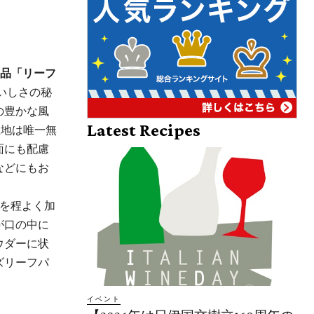
逸品「リーフ
いしさの秘
の豊かな⾵
Latest Recipes
⽣地は唯一無
面にも配慮
などにもお
を程よく加
が口の中に
ウダーに状
ズリーフパ
イベント