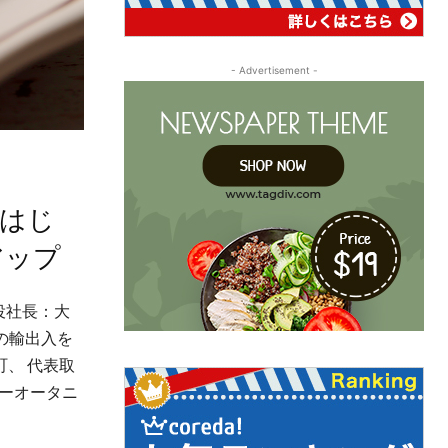
- Advertisement -
をはじ
アップ
役社⻑：⼤
の輸出⼊を
、 代表取
ューオータニ