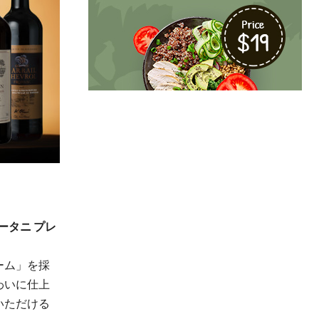
ータニ プレ
ーム」を採
わいに仕上
いただける