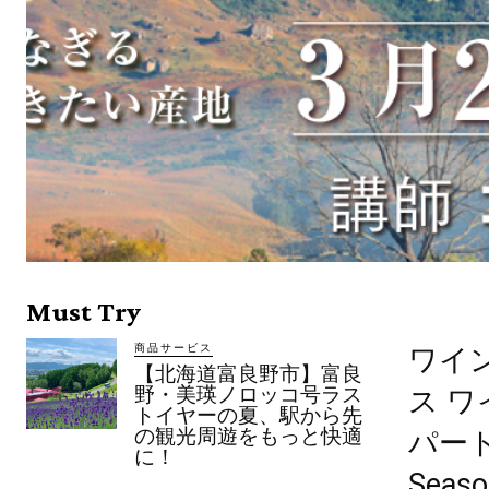
Must Try
商品サービス
ワイ
【北海道富良野市】富良
野・美瑛ノロッコ号ラス
ス 
トイヤーの夏、駅から先
の観光周遊をもっと快適
パー
に！
Sea