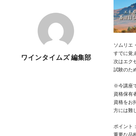
ソムリエ
すでに覚
ワインタイムズ 編集部
次はエク
試験のた
※今講座
資格保有
資格をお
方には難
ポイント
重要な品