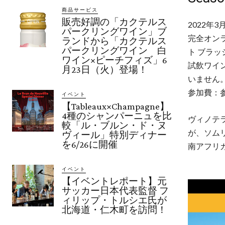
商品サービス
販売好調の「カクテルス
2022年
パークリングワイン」ブ
完全オン
ランドから「カクテルス
パークリングワイン 白
ト ブラッ
ワイン×ピーチフィズ」6
試飲ワイ
月23日（火）登場！
いません
参加費：参
イベント
【Tableaux×Champagne】
4種のシャンパーニュを比
ヴィノテ
較「ル・ブルン・ド・ヌ
が、ソムリ
ヴィール」特別ディナー
を6/26に開催
南アフリ
イベント
【イベントレポート】元
サッカー日本代表監督 フ
ィリップ・トルシエ氏が
北海道・仁木町を訪問！