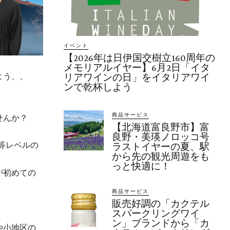
イベント
【2026年は日伊国交樹立160周年の
メモリアルイヤー】6月2日「イタ
よう、、
リアワインの日」をイタリアワイ
ンで乾杯しよう
商品サービス
せんか？
【北海道富良野市】富
良野・美瑛ノロッコ号
等レベルの
ラストイヤーの夏、駅
から先の観光周遊をも
っと快適に！
が初めての
商品サービス
販売好調の「カクテル
スパークリングワイ
ン」ブランドから「カ
や小地区の