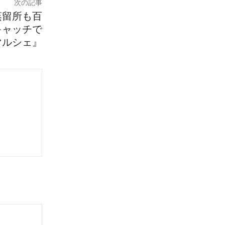
次の記事
蒸留所も百
キャッチで
マルシェ』