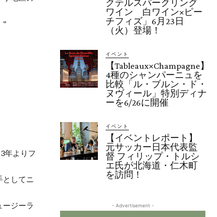
クテルスパークリング
ワイン 白ワイン×ピー
チフィズ」6月23日
"
（火）登場！
イベント
【Tableaux×Champagne】
4種のシャンパーニュを
比較「ル・ブルン・ド・
ヌヴィール」特別ディナ
ーを6/26に開催
イベント
【イベントレポート】
元サッカー日本代表監
3年よりフ
督 フィリップ・トルシ
エ氏が北海道・仁木町
を訪問！
手としてニ
ュージーラ
- Advertisement -