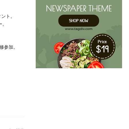
ルタント。
ー。
地研修参加。
。