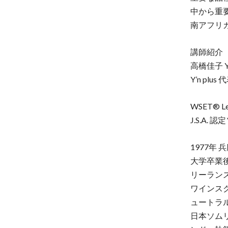
中から重
南アフリ
講師紹介
高橋佳子 Yos
Y’n plus 
WSET® Lev
J.S.A. 認
1977年
大学卒業
リーラン
ワインス
ュートラ
日本ソム