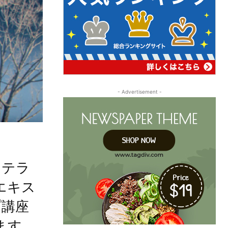
- Advertisement -
ノテラ
エキス
プ講座
します。