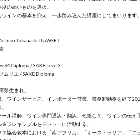
要度の高いものを選抜。
カワインの基本を抑え、一歩踏み込んだ講座にしてまいります。
hiko Takahashi DipWSET
代表
el4 Diploma / SAKE Level3
定ソムリエ / SAKE Diploma
 兵庫県生まれ。
後、ワインサービス、インポーター営業、業務卸勤務を経て201
ス。
クール講師、ワイン専門通訳・翻訳、執筆など、ワインの伝え
ル＆フレキシブルをモットーに活動する。
リエ協会教本における「南アフリカ」「オーストラリア」「ニ