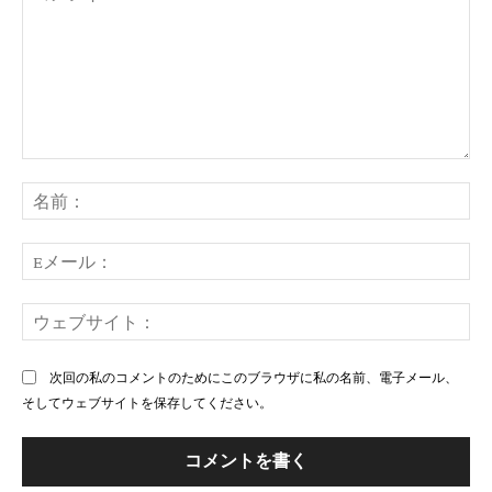
コ
メ
名
ン
前
ト：
E
メ
ー
ウ
ル
ェ
ブ
次回の私のコメントのためにこのブラウザに私の名前、電子メール、
サ
そしてウェブサイトを保存してください。
イ
ト