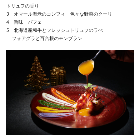
トリュフの香り
3 オマール海老のコンフィ 色々な野菜のクーリ
4 旨味 パフェ
5 北海道産和牛とフレッシュトリュフのラぺ
フォアグラと百合根のモンブラン