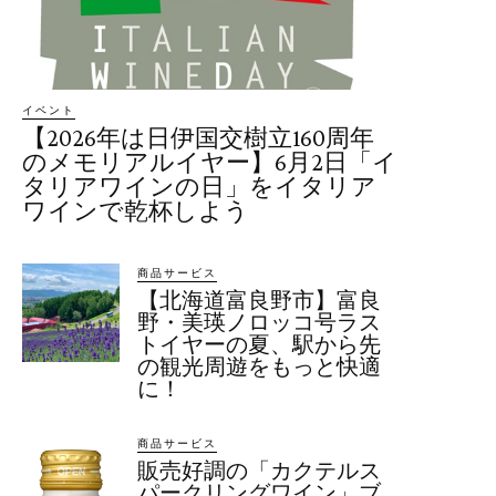
イベント
【2026年は日伊国交樹立160周年
のメモリアルイヤー】6月2日「イ
タリアワインの日」をイタリア
ワインで乾杯しよう
商品サービス
【北海道富良野市】富良
野・美瑛ノロッコ号ラス
トイヤーの夏、駅から先
の観光周遊をもっと快適
に！
商品サービス
販売好調の「カクテルス
パークリングワイン」ブ