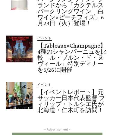
ランドから「カクテルス
パークリングワイン 白
ワイン×ピーチフィズ」6
月23日（火）登場！
イベント
【Tableaux×Champagne】
4種のシャンパーニュを比
較「ル・ブルン・ド・ヌ
ヴィール」特別ディナー
を6/26に開催
イベント
【イベントレポート】元
サッカー日本代表監督 フ
ィリップ・トルシエ氏が
北海道・仁木町を訪問！
- Advertisement -