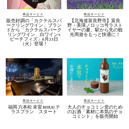
商品サービス
商品サービス
販売好調の「カクテルスパ
【北海道富良野市】富良
ークリングワイン」ブラン
野・美瑛ノロッコ号ラスト
ドから「カクテルスパーク
イヤーの夏、駅から先の観
リングワイン 白ワイン×
光周遊をもっと快適に！
ピーチフィズ」6月23日
（火）登場！
商品サービス
商品サービス
福岡 六本松 未雷 MIRAI テ
大人のチョコミン党のため
ラスプラン スタート
のお酒「素材に本気のチョ
コミント」を販売開始