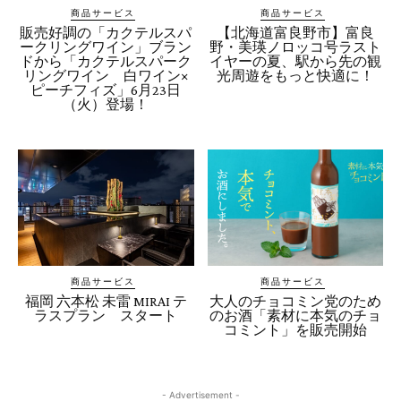
商品サービス
商品サービス
販売好調の「カクテルスパ
【北海道富良野市】富良
ークリングワイン」ブラン
野・美瑛ノロッコ号ラスト
ドから「カクテルスパーク
イヤーの夏、駅から先の観
リングワイン 白ワイン×
光周遊をもっと快適に！
ピーチフィズ」6月23日
（火）登場！
商品サービス
商品サービス
福岡 六本松 未雷 MIRAI テ
大人のチョコミン党のため
ラスプラン スタート
のお酒「素材に本気のチョ
コミント」を販売開始
- Advertisement -