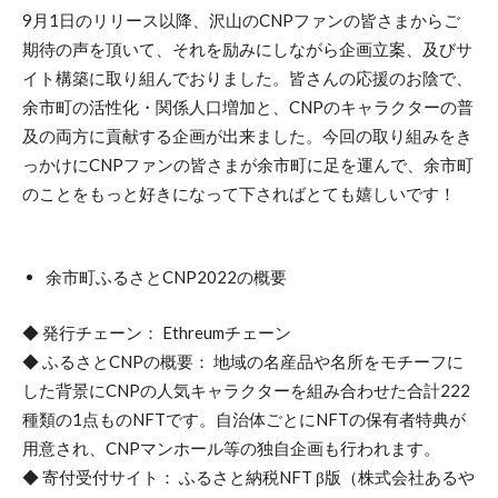
9月1日のリリース以降、沢山のCNPファンの皆さまからご
期待の声を頂いて、それを励みにしながら企画立案、及びサ
イト構築に取り組んでおりました。皆さんの応援のお陰で、
余市町の活性化・関係人口増加と、CNPのキャラクターの普
及の両方に貢献する企画が出来ました。今回の取り組みをき
っかけにCNPファンの皆さまが余市町に足を運んで、余市町
のことをもっと好きになって下さればとても嬉しいです！
余市町ふるさとCNP2022の概要
◆ 発行チェーン： Ethreumチェーン
◆ ふるさとCNPの概要： 地域の名産品や名所をモチーフに
した背景にCNPの人気キャラクターを組み合わせた合計222
種類の1点ものNFTです。自治体ごとにNFTの保有者特典が
用意され、CNPマンホール等の独自企画も行われます。
◆ 寄付受付サイト： ふるさと納税NFT β版（株式会社あるや