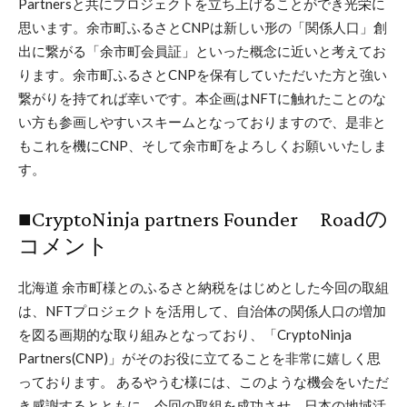
Partnersと共にプロジェクトを立ち上げることができ光栄に
思います。余市町ふるさとCNPは新しい形の「関係人口」創
出に繋がる「余市町会員証」といった概念に近いと考えてお
ります。余市町ふるさとCNPを保有していただいた方と強い
繋がりを持てれば幸いです。本企画はNFTに触れたことのな
い方も参画しやすいスキームとなっておりますので、是非と
もこれを機にCNP、そして余市町をよろしくお願いいたしま
す。
■CryptoNinja partners Founder Roadの
コメント
北海道 余市町様とのふるさと納税をはじめとした今回の取組
は、NFTプロジェクトを活用して、自治体の関係人口の増加
を図る画期的な取り組みとなっており、「CryptoNinja
Partners(CNP)」がそのお役に立てることを非常に嬉しく思
っております。 あるやうむ様には、このような機会をいただ
き感謝するとともに、今回の取組を成功させ、日本の地域活