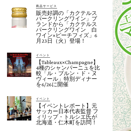
商品サービス
販売好調の「カクテルス
パークリングワイン」ブ
ランドから「カクテルス
パークリングワイン 白
ワイン×ピーチフィズ」6
月23日（火）登場！
イベント
【Tableaux×Champagne】
4種のシャンパーニュを比
較「ル・ブルン・ド・ヌ
ヴィール」特別ディナー
を6/26に開催
イベント
【イベントレポート】元
サッカー日本代表監督 フ
ィリップ・トルシエ氏が
北海道・仁木町を訪問！