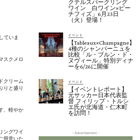
クテルスパークリング
ワイン 白ワイン×ピー
チフィズ」6月23日
（火）登場！
イベント
売していま
【Tableaux×Champagne】
4種のシャンパーニュを
比較「ル・ブルン・ド・
マスクメロ
ヌヴィール」特別ディナ
ーを6/26に開催
ドクリーム
イベント
ぷりと盛り
【イベントレポート】
元サッカー日本代表監
督 フィリップ・トルシ
エ氏が北海道・仁木町
す、軽やか
を訪問！
リングワイ
- Advertisement -
ご用意いた