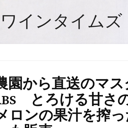
ワインタイムズ
農園から直送のマス
 HERBS とろける
メロンの果汁を搾っ