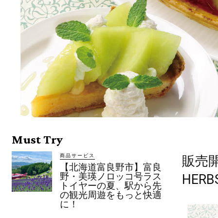
Must Try
商品サービス
販売開
【北海道富良野市】富良
野・美瑛ノロッコ号ラス
HER
トイヤーの夏、駅から先
の観光周遊をもっと快適
に！