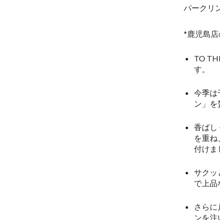
パークリ
*鹿児島
TO 
す。
今季は
ン」を
香ばし
を重ね
付けま
サクッ
で上品
さらに
ンを注