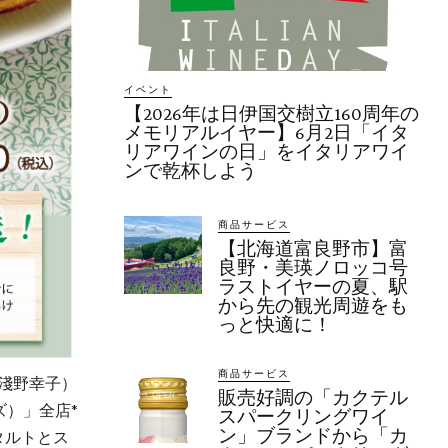
イベント
【2026年は日伊国交樹立160周年の
メモリアルイヤー】6月2日「イタ
リアワインの日」をイタリアワイ
ンで乾杯しよう
商品サービス
【北海道富良野市】富
良野・美瑛ノロッコ号
ラストイヤーの夏、駅
から先の観光周遊をも
っと快適に！
商品サービス
：淺野幸子）
販売好調の「カクテル
ズ）」全店*
スパークリングワイ
ン」ブランドから「カ
タルトとス