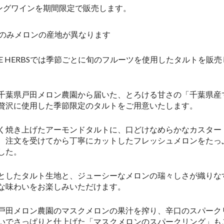
ングワインを期間限定で販売します。
店のみメロンの産地が異なります
THE HERBSでは季節ごとに旬のフルーツを使用したタルトを販
千葉県戸田メロン農園から届いた、とろける甘さの「千葉県産
贅沢に使用した季節限定のタルトをご用意いたします。
く焼き上げたアーモンドタルトに、口どけなめらかなカスター
、注文を受けてから丁寧にカットしたフレッシュメロンをたっ
した。
としたタルト生地と、ジューシーなメロンの瑞々しさが織りな
な味わいをお楽しみいただけます。
戸田メロン農園のマスクメロンの果汁を搾り、辛口のスパーク
いでさっぱりと仕上げた「マスクメロンのスパークリング」も