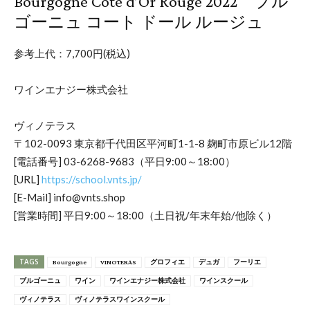
Bourgogne Cote d’Or Rouge 2022 ブル
ゴーニュ コート ドール ルージュ
参考上代：7,700円(税込)
ワインエナジー株式会社
ヴィノテラス
〒102-0093 東京都千代田区平河町1-1-8 麹町市原ビル12階
[電話番号] 03-6268-9683（平日9:00～18:00）
[URL]
https://school.vnts.jp/
[E-Mail] info@vnts.shop
[営業時間] 平日9:00～18:00（土日祝/年末年始/他除く）
TAGS
Bourgogne
VINOTERAS
グロフィエ
デュガ
フーリエ
ブルゴーニュ
ワイン
ワインエナジー株式会社
ワインスクール
ヴィノテラス
ヴィノテラスワインスクール