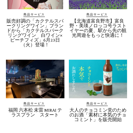
商品サービス
商品サービス
販売好調の「カクテルスパ
【北海道富良野市】富良
ークリングワイン」ブラン
野・美瑛ノロッコ号ラスト
ドから「カクテルスパーク
イヤーの夏、駅から先の観
リングワイン 白ワイン×
光周遊をもっと快適に！
ピーチフィズ」6月23日
（火）登場！
商品サービス
商品サービス
福岡 六本松 未雷 MIRAI テ
大人のチョコミン党のため
ラスプラン スタート
のお酒「素材に本気のチョ
コミント」を販売開始