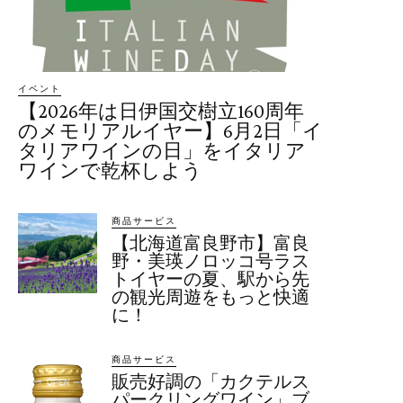
イベント
【2026年は日伊国交樹立160周年
のメモリアルイヤー】6月2日「イ
タリアワインの日」をイタリア
ワインで乾杯しよう
商品サービス
【北海道富良野市】富良
野・美瑛ノロッコ号ラス
トイヤーの夏、駅から先
の観光周遊をもっと快適
に！
商品サービス
販売好調の「カクテルス
パークリングワイン」ブ