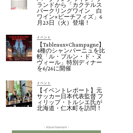
ランドから「カクテルス
パークリングワイン 白
ワイン×ピーチフィズ」6
月23日（火）登場！
イベント
【Tableaux×Champagne】
4種のシャンパーニュを比
較「ル・ブルン・ド・ヌ
ヴィール」特別ディナー
を6/26に開催
イベント
【イベントレポート】元
サッカー日本代表監督 フ
ィリップ・トルシエ氏が
北海道・仁木町を訪問！
- Advertisement -