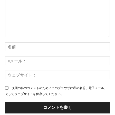
コ
メ
名
ン
前
ト：
E
メ
ー
ウ
ル
ェ
ブ
次回の私のコメントのためにこのブラウザに私の名前、電子メール、
サ
そしてウェブサイトを保存してください。
イ
ト