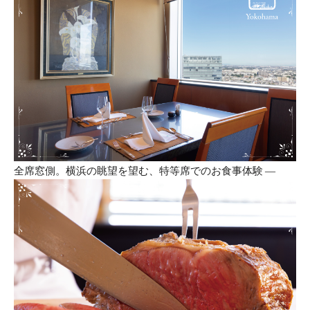
全席窓側。横浜の眺望を望む、特等席でのお食事体験 ―