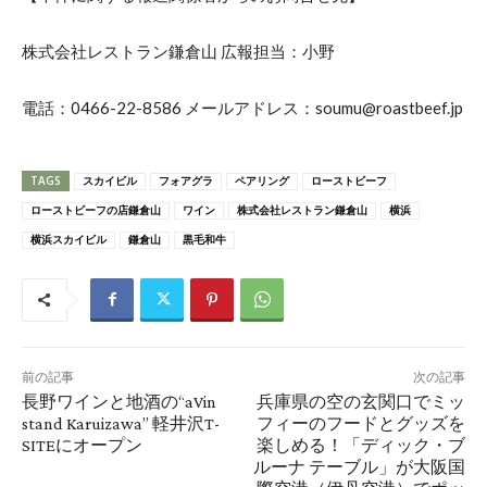
株式会社レストラン鎌倉山 広報担当：小野
電話：0466-22-8586 メールアドレス：soumu@roastbeef.jp
TAGS
スカイビル
フォアグラ
ペアリング
ローストビーフ
ローストビーフの店鎌倉山
ワイン
株式会社レストラン鎌倉山
横浜
横浜スカイビル
鎌倉山
黒毛和牛
前の記事
次の記事
長野ワインと地酒の“aVin
兵庫県の空の玄関口でミッ
stand Karuizawa” 軽井沢T-
フィーのフードとグッズを
SITEにオープン
楽しめる！「ディック・ブ
ルーナ テーブル」が大阪国