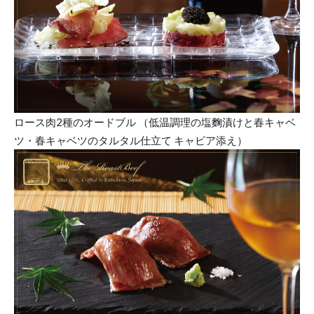
ロース肉2種のオードブル （低温調理の塩麴漬けと春キャベ
ツ・春キャベツのタルタル仕立て キャビア添え）