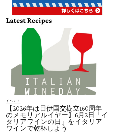
Latest Recipes
イベント
【2026年は日伊国交樹立160周年
のメモリアルイヤー】6月2日「イ
タリアワインの日」をイタリア
ワインで乾杯しよう