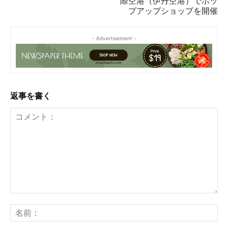
際空港（伊丹空港）でポッ
プアップショップを開催
- Advertisement -
返事を書く
コ
メ
名
ン
前