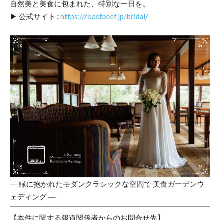
自然美と美食に包まれた、特別な一日を。
▶︎ 公式サイト :
https://roastbeef.jp/bridal/
― 緑に抱かれたモダンクラシックな空間で 美食ガーデンウ
ェディング ―
【本件に関する報道関係者からのお問合せ先】