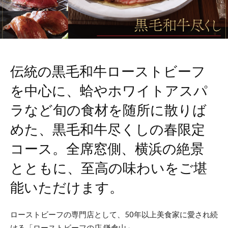
伝統の黒毛和牛ローストビーフ
を中心に、蛤やホワイトアスパ
ラなど旬の食材を随所に散りば
めた、黒毛和牛尽くしの春限定
コース。全席窓側、横浜の絶景
とともに、至高の味わいをご堪
能いただけます。
ローストビーフの専門店として、50年以上美食家に愛され続
ける「ローストビーフの店 鎌倉山」。