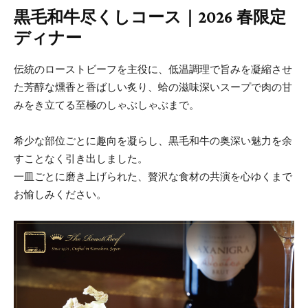
黒毛和牛尽くしコース｜2026 春限定
ディナー
伝統のローストビーフを主役に、低温調理で旨みを凝縮させ
た芳醇な燻香と香ばしい炙り、蛤の滋味深いスープで肉の甘
みをき立てる至極のしゃぶしゃぶまで。
希少な部位ごとに趣向を凝らし、黒毛和牛の奥深い魅力を余
すことなく引き出しました。
一皿ごとに磨き上げられた、贅沢な食材の共演を心ゆくまで
お愉しみください。