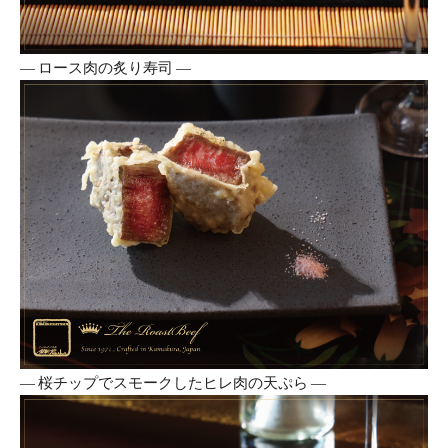
― ロース肉の炙り寿司 ―
― 桜チップでスモークしたヒレ肉の天ぷら ―