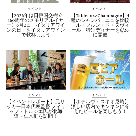
イベント
イベント
【2026年は日伊国交樹立
【Tableaux×Champagne】4
160周年のメモリアルイヤ
種のシャンパーニュを比較
ー】6月2日「イタリアワイ
「ル・ブルン・ド・ヌヴィ
ンの日」をイタリアワイン
ール」特別ディナーを6/26
で乾杯しよう
に開催
イベント
イベント
【イベントレポート】元サ
【ホテルヴィスキオ尼崎】
ッカー日本代表監督 フィリ
涼しい店内でキンキンに冷
ップ・トルシエ氏が北海
えたビールを楽しもう！
道・仁木町を訪問！