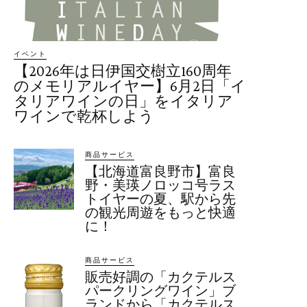
イベント
【2026年は日伊国交樹立160周年
のメモリアルイヤー】6月2日「イ
タリアワインの日」をイタリア
ワインで乾杯しよう
商品サービス
【北海道富良野市】富良
野・美瑛ノロッコ号ラス
トイヤーの夏、駅から先
の観光周遊をもっと快適
に！
商品サービス
販売好調の「カクテルス
パークリングワイン」ブ
ランドから「カクテルス