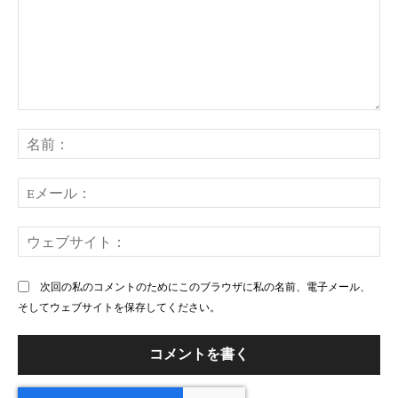
コ
メ
名
ン
前
ト：
E
メ
ー
ウ
ル
ェ
ブ
次回の私のコメントのためにこのブラウザに私の名前、電子メール、
サ
そしてウェブサイトを保存してください。
イ
ト