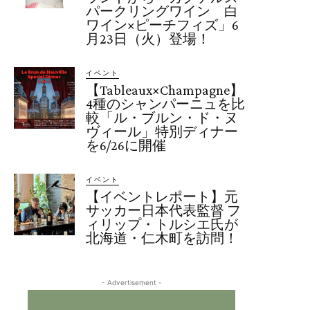
パークリングワイン 白
ワイン×ピーチフィズ」6
月23日（火）登場！
イベント
【Tableaux×Champagne】
4種のシャンパーニュを比
較「ル・ブルン・ド・ヌ
ヴィール」特別ディナー
を6/26に開催
イベント
【イベントレポート】元
サッカー日本代表監督 フ
ィリップ・トルシエ氏が
北海道・仁木町を訪問！
- Advertisement -