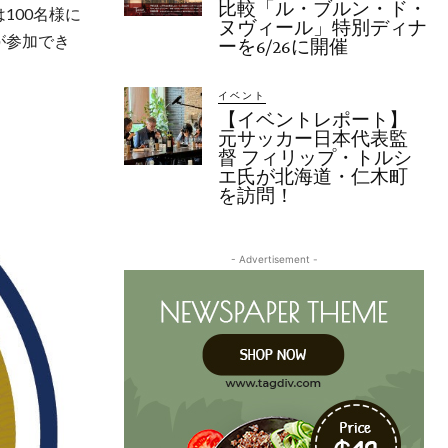
比較「ル・ブルン・ド・
100名様に
ヌヴィール」特別ディナ
が参加でき
ーを6/26に開催
イベント
【イベントレポート】
元サッカー日本代表監
督 フィリップ・トルシ
エ氏が北海道・仁木町
を訪問！
- Advertisement -