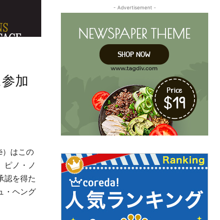
- Advertisement -
に参加
lité）はこの
。ピノ・ノ
承認を得た
ュ・ヘング
。