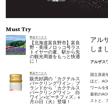
Must Try
商品サービス
アル
【北海道富良野市】富良
野・美瑛ノロッコ号ラス
しま
トイヤーの夏、駅から先
の観光周遊をもっと快適
に！
アルザス
商品サービス
国立原産地名称研
販売好調の「カクテルス
ほど、A
パークリングワイン」ブ
ワールを
ランドから「カクテルス
パークリングワイン 白
最初のA
ワイン×ピーチフィズ」6
ストと、
月23日（火）登場！