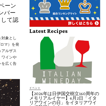
ンペーン
ンバー
として認
Latest Recipes
を対象とし
プロマ）を発
うアルザス
。ワインや
ンを広く告
イベント
【2026年は日伊国交樹立160周年の
メモリアルイヤー】6月2日「イタ
リアワインの日」をイタリアワイ