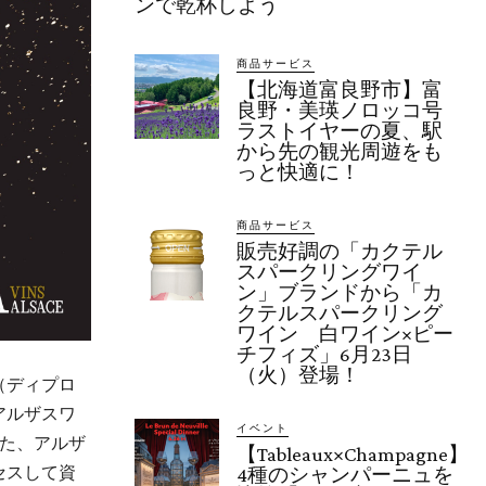
ンで乾杯しよう
商品サービス
【北海道富良野市】富
良野・美瑛ノロッコ号
ラストイヤーの夏、駅
から先の観光周遊をも
っと快適に！
商品サービス
販売好調の「カクテル
スパークリングワイ
ン」ブランドから「カ
クテルスパークリング
ワイン 白ワイン×ピー
チフィズ」6月23日
（火）登場！
（ディプロ
アルザスワ
イベント
た、アルザ
【Tableaux×Champagne】
セスして資
4種のシャンパーニュを