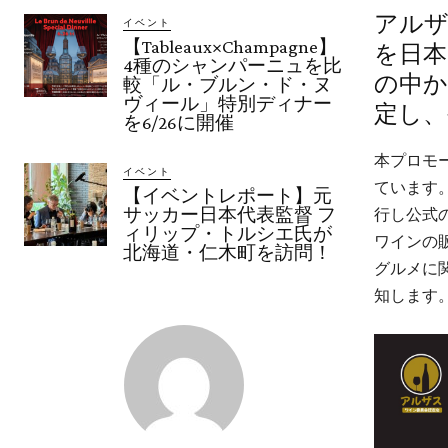
アルザ
イベント
【Tableaux×Champagne】
を日本
4種のシャンパーニュを比
の中か
較「ル・ブルン・ド・ヌ
ヴィール」特別ディナー
定し、
を6/26に開催
本プロモ
イベント
ています
【イベントレポート】元
サッカー日本代表監督 フ
行し公式
ィリップ・トルシエ氏が
ワインの
北海道・仁木町を訪問！
グルメに
知します