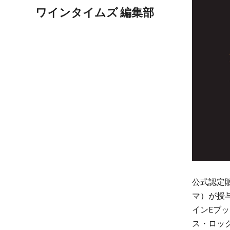
ワインタイムズ 編集部
公式認定
マ）が授
インEブ
ス・ロッ