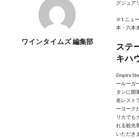
グジュア
※1 ニューヨ
本・六本
ワインタイムズ 編集部
ステ
キハ
Empire
ールーガ
タンに開
名レスト
ーヨーク
リカでも
れる観光
いただき