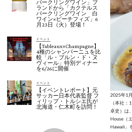
パークリングワイン」ブ
ランドから「カクテルス
パークリングワイン 白
ワイン×ピーチフィズ」6
月23日（火）登場！
イベント
【Tableaux×Champagne】
4種のシャンパーニュを比
較「ル・ブルン・ド・ヌ
ヴィール」特別ディナー
を6/26に開催
イベント
【イベントレポート】元
2025年1
サッカー日本代表監督 フ
ィリップ・トルシエ氏が
（本社：177
北海道・仁木町を訪問！
卓史）は、
House（
Hawai