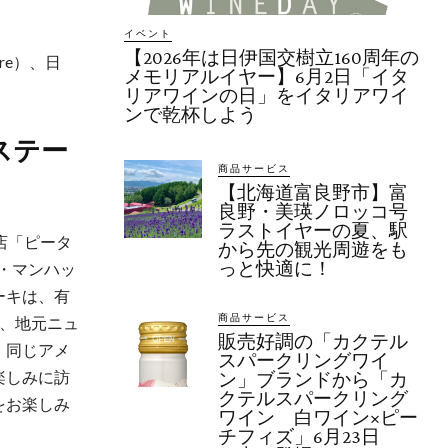
イベント
【2026年は日伊国交樹立160周年の
uare）、日
メモリアルイヤー】6月2日「イタ
リアワインの日」をイタリアワイ
ンで乾杯しよう
ステー
商品サービス
【北海道富良野市】富
良野・美瑛ノロッコ号
ラストイヤーの夏、駅
名店「ピータ
から先の観光周遊をも
っと快適に！
ク・マンハッ
ーキは、有
商品サービス
、地元ニュ
販売好調の「カクテル
、同じアメ
スパークリングワイ
楽しみに訪
ン」ブランドから「カ
クテルスパークリング
をお楽しみ
ワイン 白ワイン×ピー
チフィズ」6月23日