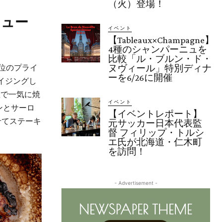
（火）登場！
ニュー
イベント
【Tableaux×Champagne】
4種のシャンパーニュを
比較「ル・ブルン・ド・
最高位のプライ
ヌヴィール」特別ディナ
ーを6/26に開催
イジングし
温で一気に焼
イベント
ンとサーロ
【イベントレポート】
わせてステーキ
元サッカー日本代表監
督 フィリップ・トルシ
エ氏が北海道・仁木町
を訪問！
- Advertisement -