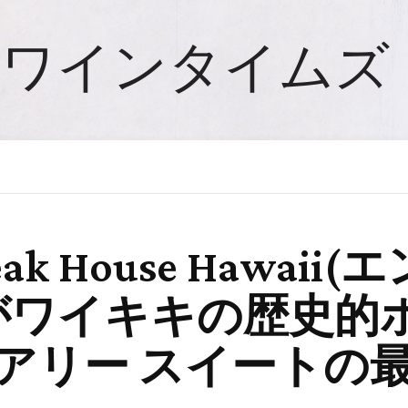
ワインタイムズ
teak House Haw
」がワイキキの歴史的
ュアリー スイートの