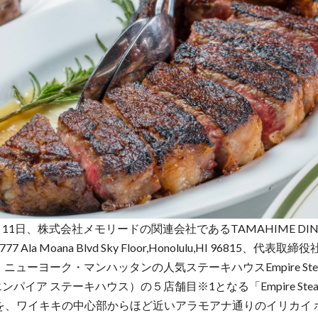
月11日、株式会社メモリードの関連会社であるTAMAHIME DININ
7 Ala Moana Blvd Sky Floor,Honolulu,HI 96815、代表
ニューヨーク・マンハッタンの人気ステーキハウスEmpire Ste
エンパイア ステーキハウス）の５店舗目※1となる「Empire Steak 
i」を、ワイキキの中心部からほど近いアラモアナ通りのイリカイ ホ