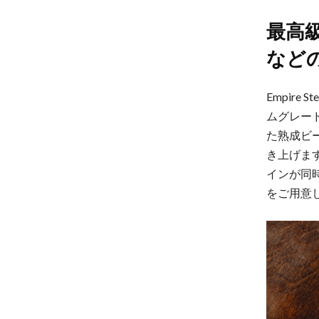
最高
など
Empir
ムグレー
た熟成ビ
き上げま
インが同時
をご用意