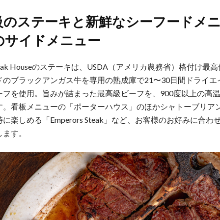
級のステーキと新鮮なシーフードメ
のサイドメニュー
e Steak Houseのステーキは、USDA（アメリカ農務省）格付け
ドのブラックアンガス牛を専用の熟成庫で21〜30日間ドライエ
ーフを使用。旨みが詰まった最高級ビーフを、900度以上の高
す。看板メニューの「ポーターハウス」のほかシャトーブリア
に楽しめる「Emperors Steak」など、お客様のお好みに合
します。