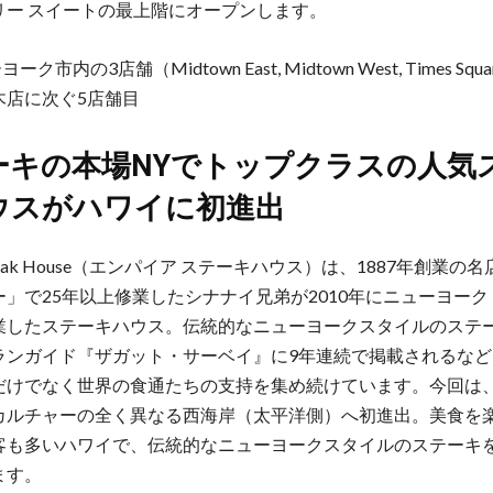
リー スイートの最上階にオープンします。
ーク市内の3店舗（Midtown East, Midtown West, Times Sq
木店に次ぐ5店舗目
ーキの本場NYでトップクラスの人気
ウスがハワイに初進出
 Steak House（エンパイア ステーキハウス）は、1887年創業の
ー」で25年以上修業したシナナイ兄弟が2010年にニューヨー
業したステーキハウス。伝統的なニューヨークスタイルのステ
ランガイド『ザガット・サーベイ』に9年連続で掲載されるなど
だけでなく世界の食通たちの支持を集め続けています。今回は
カルチャーの全く異なる西海岸（太平洋側）へ初進出。美食を
客も多いハワイで、伝統的なニューヨークスタイルのステーキ
ます。