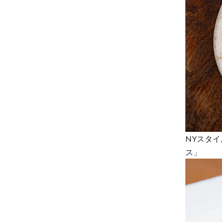
NYスタ
ス」