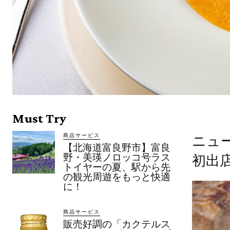
Must Try
商品サービス
ニュ
【北海道富良野市】富良
野・美瑛ノロッコ号ラス
初出
トイヤーの夏、駅から先
の観光周遊をもっと快適
に！
商品サービス
販売好調の「カクテルス