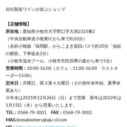
自社製造ワインが並ぶショップ
【店舗情報】
所在地：
愛知県小牧市大字野口字大洞2325番2
（中央自動車道小牧東ICから車で約10分）
（名鉄小牧線「味岡駅」からこまき巡回バスで約20分「福祉
の郷前」下車徒歩2分）
（小牧市温水プール、小牧市市民四季の森から車で5分）
営業時間：
10:00-16:00（カフェ：11:00-16:00 ラストオ
ーダー15:00）
定休日：
月曜日、第２第４火曜日（その他年末年始、夏季休
業あり）
※年末は2021年12月26日（日）まで営業 新年は2022年は
1月13日（水）から営業いたします。
TEL：
0568-79-3001
FAX：
0568-79-3002
MAIL:
komakiwinery@aju-cil.com
HP：
https://www.komakiwinery.com/