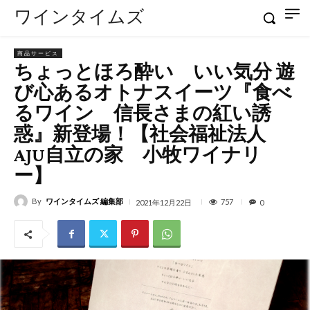
ワインタイムズ
商品サービス
ちょっとほろ酔い いい気分 遊
び心あるオトナスイーツ『食べ
るワイン 信長さまの紅い誘
惑』新登場！【社会福祉法人
AJU自立の家 小牧ワイナリ
ー】
By
ワインタイムズ 編集部
757
2021年12月22日
0