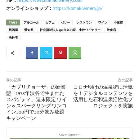
オンラインショップ：
https://komakiwinery.jp/
TAGS
アルコール
カフェ
ゼリー
レストラン
ワイン
小牧市
居酒屋
愛知県
社会福祉法人AJU自立の家 小牧ワイナリー
飲食店
高齢者
前の記事
次の記事
「カプリチョーザ」の新業
コロナ明けの温泉街に活気
態「1978年渋谷で生まれた
を！デジタルコンテンツを
スパゲティ」週末限定 ワイ
活用した石和温泉活性化プ
ン＆スパークリング ワンコ
ロジェクトを実施
イン500円で30分飲み放題
キャンペーン
- Advertisement -