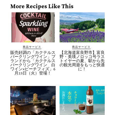
More Recipes Like This
商品サービス
商品サービス
販売好調の「カクテルス
【北海道富良野市】富良
パークリングワイン」ブ
野・美瑛ノロッコ号ラス
ランドから「カクテルス
トイヤーの夏、駅から先
パークリングワイン 白
の観光周遊をもっと快適
ワイン×ピーチフィズ」6
に！
月23日（火）登場！