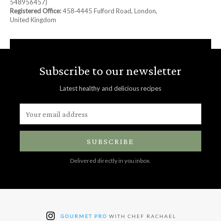
548956457)
Registered Office:
458‑4445 Fulford Road, London,
United Kingdom
Subscribe to our newsletter
Latest healthy and delicious recipes
SUBSCRIBE
Delivered directly in you inbox.
GOURMET PRO
WITH CHEF RACHAEL