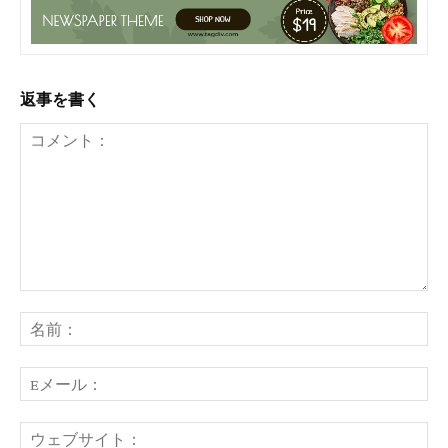
返事を書く
コ
メ
名
ン
前
ト：
E
メ
ー
ウ
ル