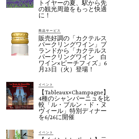
トイヤーの夏、駅から先
の観光周遊をもっと快適
に！
商品サービス
販売好調の「カクテルス
パークリングワイン」ブ
ランドから「カクテルス
パークリングワイン 白
ワイン×ピーチフィズ」6
月23日（火）登場！
イベント
【Tableaux×Champagne】
4種のシャンパーニュを比
較「ル・ブルン・ド・ヌ
ヴィール」特別ディナー
を6/26に開催
イベント