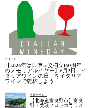
イベント
【2026年は日伊国交樹立160周年
のメモリアルイヤー】6月2日「イ
タリアワインの日」をイタリア
ワインで乾杯しよう
商品サービス
【北海道富良野市】富良
野・美瑛ノロッコ号ラス