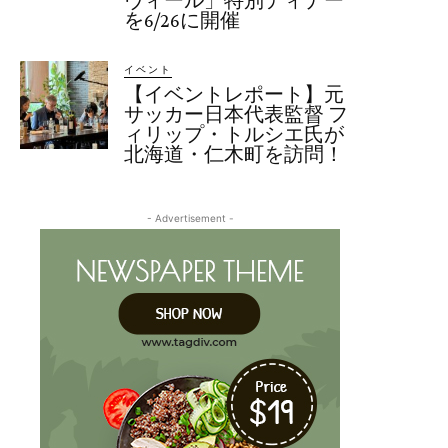
を6/26に開催
イベント
【イベントレポート】元
サッカー日本代表監督 フ
ィリップ・トルシエ氏が
北海道・仁木町を訪問！
- Advertisement -