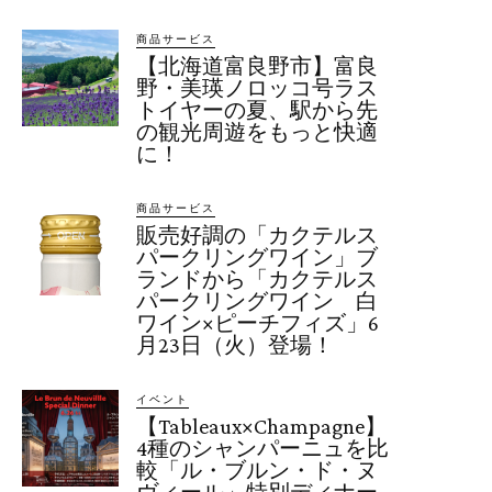
商品サービス
【北海道富良野市】富良
野・美瑛ノロッコ号ラス
トイヤーの夏、駅から先
の観光周遊をもっと快適
に！
商品サービス
販売好調の「カクテルス
パークリングワイン」ブ
ランドから「カクテルス
パークリングワイン 白
ワイン×ピーチフィズ」6
月23日（火）登場！
イベント
【Tableaux×Champagne】
4種のシャンパーニュを比
較「ル・ブルン・ド・ヌ
ヴィール」特別ディナー