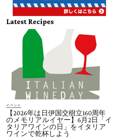
Latest Recipes
イベント
【2026年は日伊国交樹立160周年
のメモリアルイヤー】6月2日「イ
タリアワインの日」をイタリア
ワインで乾杯しよう