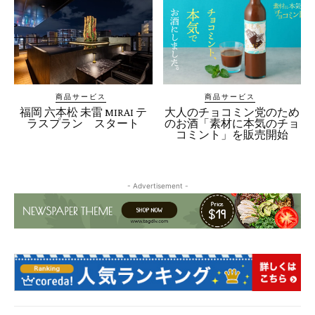
商品サービス
商品サービス
福岡 六本松 未雷 MIRAI テ
大人のチョコミン党のため
ラスプラン スタート
のお酒「素材に本気のチョ
コミント」を販売開始
- Advertisement -