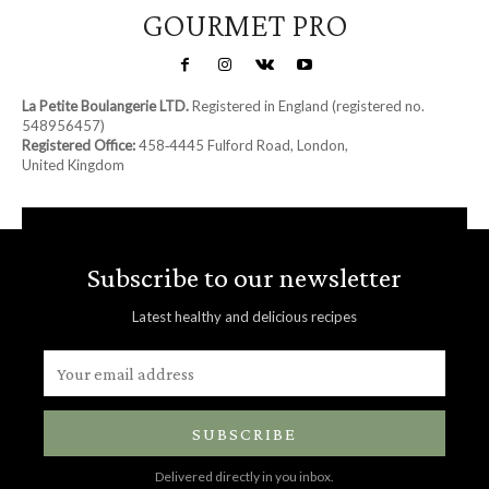
GOURMET PRO
La Petite Boulangerie LTD.
Registered in England (registered no.
548956457)
Registered Office:
458‑4445 Fulford Road, London,
United Kingdom
Subscribe to our newsletter
Latest healthy and delicious recipes
SUBSCRIBE
Delivered directly in you inbox.