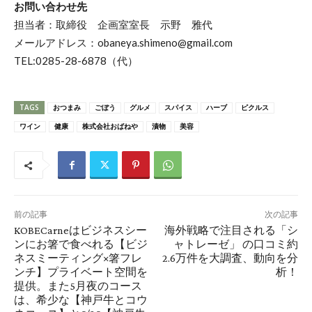
お問い合わせ先
担当者：取締役 企画室室長 示野 雅代
メールアドレス：obaneya.shimeno@gmail.com
TEL:0285-28-6878（代）
TAGS
おつまみ
ごぼう
グルメ
スパイス
ハーブ
ピクルス
ワイン
健康
株式会社おばねや
漬物
美容
前の記事
次の記事
KOBECarneはビジネスシー
海外戦略で注目される「シ
ンにお箸で食べれる【ビジ
ャトレーゼ」 の口コミ約
ネスミーティング×箸フレ
2.6万件を大調査、動向を分
ンチ】プライベート空間を
析！
提供。また5月夜のコース
は、希少な【神戸牛とコウ