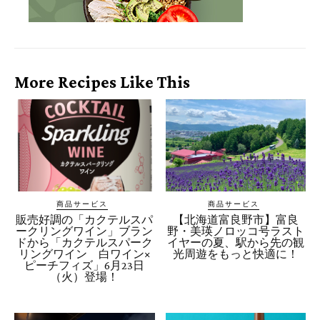
More Recipes Like This
商品サービス
商品サービス
販売好調の「カクテルスパ
【北海道富良野市】富良
ークリングワイン」ブラン
野・美瑛ノロッコ号ラスト
ドから「カクテルスパーク
イヤーの夏、駅から先の観
リングワイン 白ワイン×
光周遊をもっと快適に！
ピーチフィズ」6月23日
（火）登場！