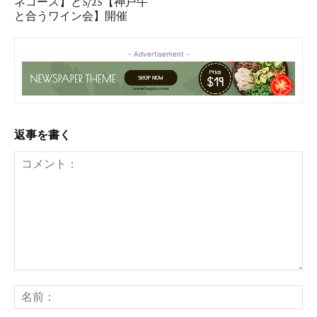
ネコース】と5/25【神戸牛
と合うワイン会】開催
- Advertisement -
返事を書く
コ
メ
名
ン
前