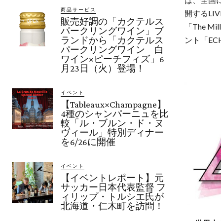
商品サービス
開するLIVE
販売好調の「カクテルス
「The M
パークリングワイン」ブ
ランドから「カクテルス
ント「EC
パークリングワイン 白
ワイン×ピーチフィズ」6
月23日（火）登場！
イベント
【Tableaux×Champagne】
4種のシャンパーニュを比
較「ル・ブルン・ド・ヌ
ヴィール」特別ディナー
を6/26に開催
イベント
【イベントレポート】元
サッカー日本代表監督 フ
ィリップ・トルシエ氏が
北海道・仁木町を訪問！