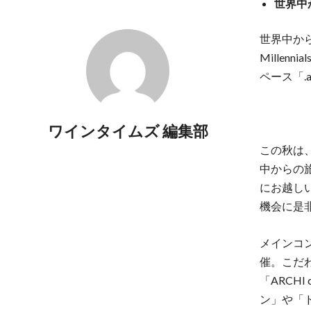
世界中
世界中か
Mille
ペース「.
ワインタイムズ 編集部
この秋は、
中からの旅
にお越し
機会に是
メインコ
催。こだ
「ARCHI
ン」や「