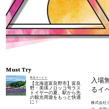
Must Try
商品サービス
入場
【北海道富良野市】富良
野・美瑛ノロッコ号ラス
るイ
トイヤーの夏、駅から先
の観光周遊をもっと快適
に！
株式会社
は、全国に