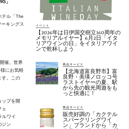
RS」
テル「The
コワーキングス
イベント
【2026年は日伊国交樹立160周年の
メモリアルイヤー】6月2日「イタ
リアワインの日」をイタリアワイ
ンで乾杯しよう
を開催。世界
商品サービス
の皆様にお気軽
【北海道富良野市】富
良野・美瑛ノロッコ号
ます。この
ラストイヤーの夏、駅
から先の観光周遊をも
っと快適に！
ョップを開
商品サービス
フェ
販売好調の「カクテル
ュラルワイ
スパークリングワイ
のジン
ン」ブランドから「カ