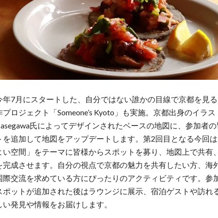
今年7月にスタートした、自分ではない誰かの目線で京都を見る
プロジェクト「Someone’s Kyoto」も実施。京都出身のイラ
mi Hasegawa氏によってデザインされたベースの地図に、参加者
トを追加して地図をアップデートします。第2回目となる今回は
よい空間」をテーマに皆様からスポットを募り、地図上で共有
を完成させます。自分の視点で京都の魅力を共有したい方、海
国際交流を求めている方にぴったりのアクティビティです。参
スポットが追加された後はラウンジに展示、宿泊ゲストや訪れ
しい発見や情報をお届けします。