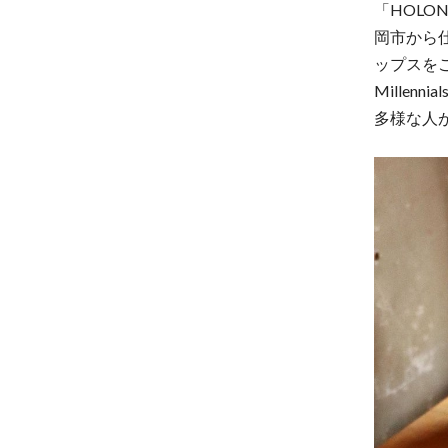
「HOL
岡市から
ップスを
Mille
多様な人