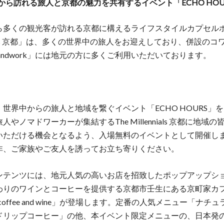
から訪れる旅人と京都の魅力を共有するイベント「ECHO HOU
ら多くの観光客が訪れる京都に構えるライフスタイルカプセルホ
nnials 京都」は、多くの世界中の旅人をお迎えしており、併設の
andwork」には地元の方に多くご利用いただいております。
世界中からの旅人と地域を繋ぐイベント「ECHO HOURS」
人やノマドワーカーが集結するThe Millennials 京都に地域
いただける機会となるよう、入場無料のイベントとして開催し
非、ご家族やご友人を誘ってお立ち寄りください。
ンテンツには、地元人気の高いお店を招致したポップアップシ
わりのワインとコーヒーを提供する京都市壬生にある京町家カ
 coffee and wine」が登場します。定番の人気メニュー「ナチ
ドリップコーヒー」の他、本イベント限定メニューの、日本発