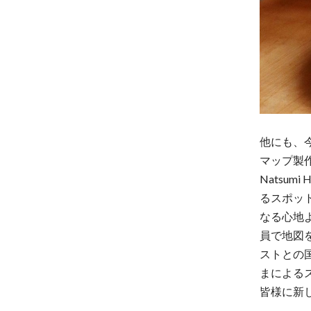
他にも、
マップ製作
Natsu
るスポッ
なる心地
員で地図
ストとの
まによる
皆様に新