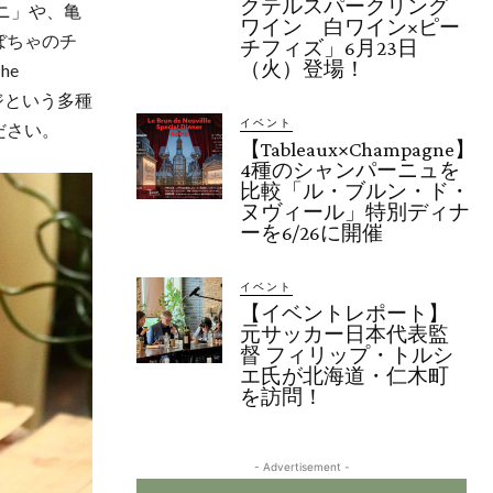
クテルスパークリング
ニ」や、亀
ワイン 白ワイン×ピー
ぼちゃのチ
チフィズ」6月23日
（火）登場！
he
ンジという多種
イベント
ださい。
【Tableaux×Champagne】
4種のシャンパーニュを
比較「ル・ブルン・ド・
ヌヴィール」特別ディナ
ーを6/26に開催
イベント
【イベントレポート】
元サッカー日本代表監
督 フィリップ・トルシ
エ氏が北海道・仁木町
を訪問！
- Advertisement -