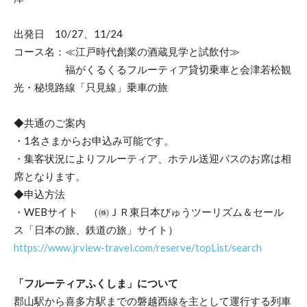
出発日 10/27、11/24
コース名：≪江戸時代創業の酒蔵見学と試飲付≫
福がくるくるフルーティア貸切乗車と会津若松観
光・秘境路線「只見線」乗車の旅
◆共通のご案内
・1名さまからお申込み可能です。
・集客状況によりフルーティア、ホテル送迎バスのお席は相
席となります。
◆申込方法
・WEBサイト （㈱ＪＲ東日本びゅうツーリズム＆セール
ス「日本の旅、鉄道の旅」サイト）
https://www.jrview-travel.com/reserve/topList/search
「フルーティアふくしま」について
郡山駅から喜多方駅までの磐越西線を主として運行する列車