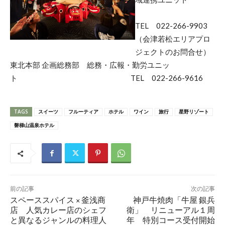
TEL 022-266-9903
（会津若松エリアプロ
ジェクトのお問合せ）
東北本部 企画総務部 総務・広報・勤労ユニッ
ト TEL 022-266-9616
TAGS
スイーツ
フルーティア
ホテル
ワイン
旅行
星野リゾート
磐梯山温泉ホテル
前の記事
次の記事
スペーススパイス × 釜浅商
神戸牛焼肉「牛屋 銀兵
店 人気カレー店のシェフ
衛」 リニューアル１周
と異なるジャンルの料理人
年 特別コース受付開始