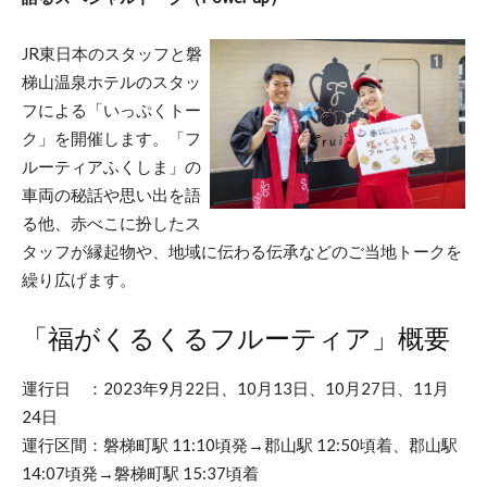
JR東日本のスタッフと磐
梯山温泉ホテルのスタッ
フによる「いっぷくトー
ク」を開催します。「フ
ルーティアふくしま」の
車両の秘話や思い出を語
る他、赤べこに扮したス
タッフが縁起物や、地域に伝わる伝承などのご当地トークを
繰り広げます。
「福がくるくるフルーティア」概要
運行日 ：2023年9月22日、10月13日、10月27日、11月
24日
運行区間：磐梯町駅 11:10頃発→郡山駅 12:50頃着、郡山駅
14:07頃発→磐梯町駅 15:37頃着