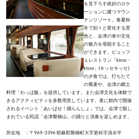
を見下ろす絶好のロケ
ーションに建つマウン
テンリゾート。春夏秋
冬で刻々と変化する景
色と、会津の食や文化
の魅力を堪能すること
ができます。ビュッフ
ェレストラン「kisse・
kisse」(キッセキッセ)
の夕食では、打ちたて
の蕎麦や、会津の郷土
料理「わっぱ飯」を提供しています。また会津文化を体験で
きるアクティビティを多数用意しています。夜に館内で開催
されるイベント「あいばせ！踊らんしょ」では、会津で親し
まれている民謡「会津磐梯山」の踊りと演奏を楽しめます。
所在地 ：〒969-3396 耶麻郡磐梯町大字更科字清水平