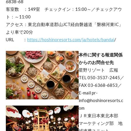
6838-68
客室数 ：149室 チェックイン：15:00～／チェックアウ
ト：～11:00
アクセス：東北自動車道郡山JCT経由磐越道「磐梯河東IC」
より車で20分
URL ：
https://hoshinoresorts.com/ja/hotels/bandai
/
本件に関する報道関係
からのお問合せ先
星野リゾート 広報
TEL 050-3537-2445／
FAX 03-6368-6853／
E-mail pr-
info@hoshinoresorts.c
om
ＪＲ東日本東北本部
マーケティング部 地
域連携ユニット