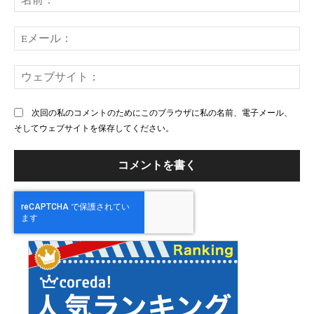
ン
前
ト：
E
メ
ー
ウ
ル
ェ
ブ
次回の私のコメントのためにこのブラウザに私の名前、電子メール、
サ
そしてウェブサイトを保存してください。
イ
ト