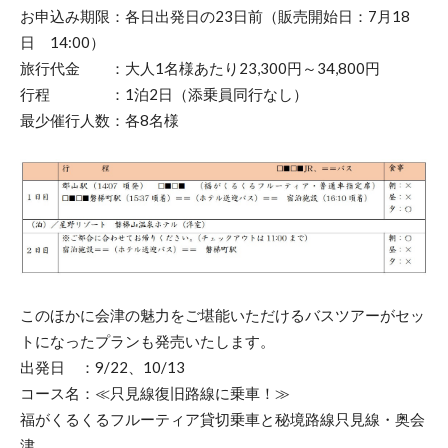
お申込み期限：各日出発日の23日前（販売開始日：7月18
日 14:00）
旅行代金 ：大人1名様あたり23,300円～34,800円
行程 ：1泊2日（添乗員同行なし）
最少催行人数：各8名様
このほかに会津の魅力をご堪能いただけるバスツアーがセッ
トになったプランも発売いたします。
出発日 ：9/22、10/13
コース名：≪只見線復旧路線に乗車！≫
福がくるくるフルーティア貸切乗車と秘境路線只見線・奥会
津