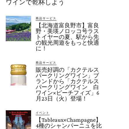
ワインで乾杯しよう
商品サービス
【北海道富良野市】富良
野・美瑛ノロッコ号ラス
トイヤーの夏、駅から先
の観光周遊をもっと快適
に！
商品サービス
販売好調の「カクテルス
パークリングワイン」ブ
ランドから「カクテルス
パークリングワイン 白
ワイン×ピーチフィズ」6
月23日（火）登場！
イベント
【Tableaux×Champagne】
4種のシャンパーニュを比