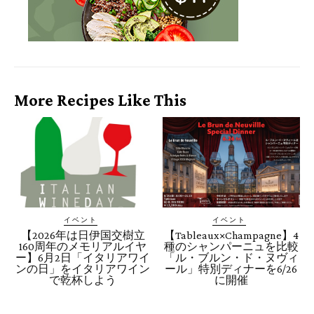
More Recipes Like This
イベント
イベント
【2026年は日伊国交樹立
【Tableaux×Champagne】4
160周年のメモリアルイヤ
種のシャンパーニュを比較
ー】6月2日「イタリアワイ
「ル・ブルン・ド・ヌヴィ
ンの日」をイタリアワイン
ール」特別ディナーを6/26
で乾杯しよう
に開催