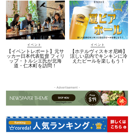
イベント
イベント
【イベントレポート】元サ
【ホテルヴィスキオ尼崎】
ッカー日本代表監督 フィリ
涼しい店内でキンキンに冷
ップ・トルシエ氏が北海
えたビールを楽しもう！
道・仁木町を訪問！
- Advertisement -