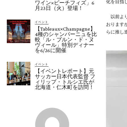
化を目指
ワイン×ピーチフィズ」6
月23日（火）登場！
以前より
イベント
おります
【Tableaux×Champagne】
らに推し
4種のシャンパーニュを比
較「ル・ブルン・ド・ヌ
ヴィール」特別ディナー
を6/26に開催
イベント
【イベントレポート】元
サッカー日本代表監督 フ
ィリップ・トルシエ氏が
北海道・仁木町を訪問！