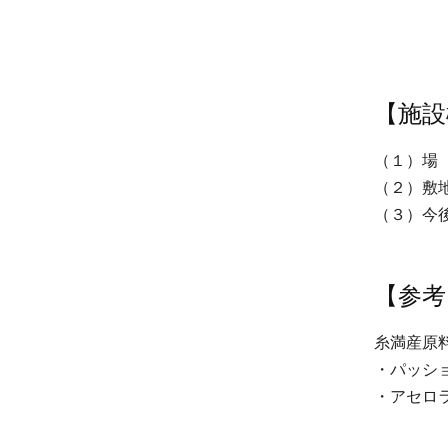
【施設
（１）場
（２）敷地
（３）今後
202
【参考
糸満産原
・パッシ
・アセロ