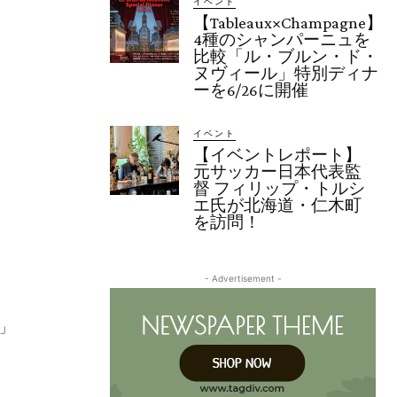
イベント
【Tableaux×Champagne】
4種のシャンパーニュを
比較「ル・ブルン・ド・
ヌヴィール」特別ディナ
ーを6/26に開催
イベント
【イベントレポート】
元サッカー日本代表監
督 フィリップ・トルシ
エ氏が北海道・仁木町
を訪問！
- Advertisement -
」