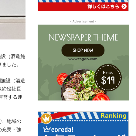
- Advertisement -
施設（酒造施
りました。
園施設（酒造
取締役社長
運営する運
で、地域の
の充実・強