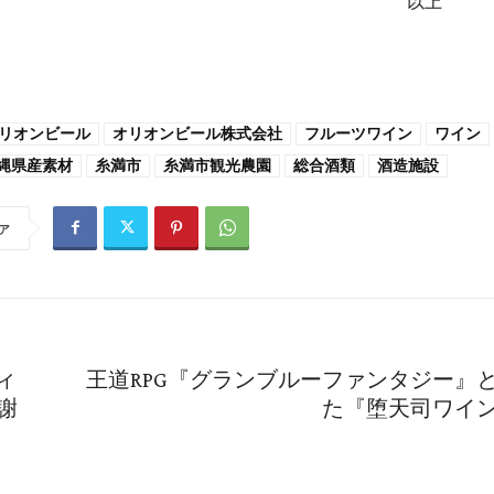
以上
リオンビール
オリオンビール株式会社
フルーツワイン
ワイン
縄県産素材
糸満市
糸満市観光農園
総合酒類
酒造施設
ア
ィ
王道RPG『グランブルーファンタジー』
謝
た『堕天司ワイ