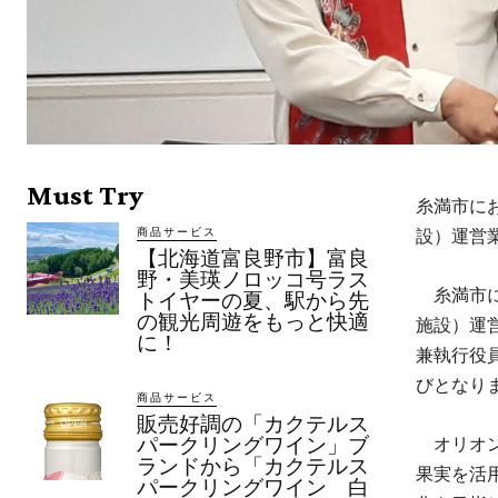
Must Try
​糸満市に
商品サービス
設）運営
【北海道富良野市】富良
野・美瑛ノロッコ号ラス
糸満市に
トイヤーの夏、駅から先
の観光周遊をもっと快適
施設）運
に！
兼執行役
びとなり
商品サービス
販売好調の「カクテルス
オリオン
パークリングワイン」ブ
ランドから「カクテルス
果実を活
パークリングワイン 白