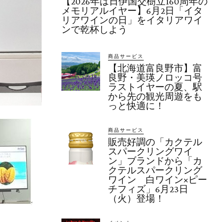
【2026年は日伊国交樹立160周年の
メモリアルイヤー】6月2日「イタ
リアワインの日」をイタリアワイ
ンで乾杯しよう
商品サービス
【北海道富良野市】富
良野・美瑛ノロッコ号
ラストイヤーの夏、駅
から先の観光周遊をも
っと快適に！
商品サービス
販売好調の「カクテル
スパークリングワイ
ン」ブランドから「カ
クテルスパークリング
ワイン 白ワイン×ピー
チフィズ」6月23日
（火）登場！