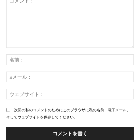
コ
メ
名
ン
前
ト：
E
メ
ー
ウ
ル
ェ
ブ
次回の私のコメントのためにこのブラウザに私の名前、電子メール、
サ
そしてウェブサイトを保存してください。
イ
ト