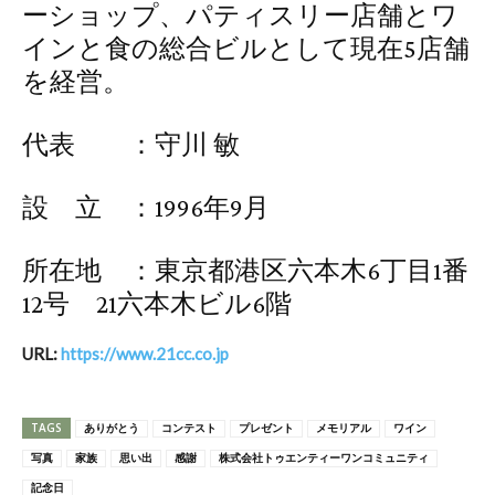
ーショップ、パティスリー店舗とワ
インと食の総合ビルとして現在5店舗
を経営。
代表 ：守川 敏
設 立 ：1996年9月
所在地 ：東京都港区六本木6丁目1番
12号 21六本木ビル6階
URL:
https://www.21cc.co.jp
TAGS
ありがとう
コンテスト
プレゼント
メモリアル
ワイン
写真
家族
思い出
感謝
株式会社トゥエンティーワンコミュニティ
記念日