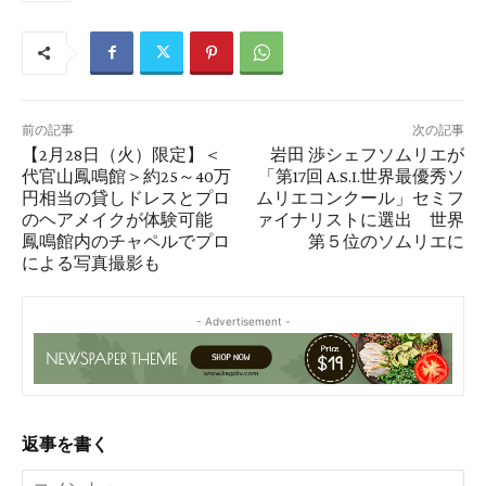
前の記事
次の記事
【2月28日（火）限定】＜
岩田 渉シェフソムリエが
代官山鳳鳴館＞約25～40万
「第17回 A.S.I.世界最優秀ソ
円相当の貸しドレスとプロ
ムリエコンクール」セミフ
のヘアメイクが体験可能
ァイナリストに選出 世界
鳳鳴館内のチャペルでプロ
第５位のソムリエに
による写真撮影も
- Advertisement -
返事を書く