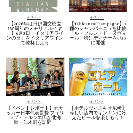
イベント
イベント
【2026年は日伊国交樹立
【Tableaux×Champagne】4
160周年のメモリアルイヤ
種のシャンパーニュを比較
ー】6月2日「イタリアワイ
「ル・ブルン・ド・ヌヴィ
ンの日」をイタリアワイン
ール」特別ディナーを6/26
で乾杯しよう
に開催
イベント
イベント
【イベントレポート】元サ
【ホテルヴィスキオ尼崎】
ッカー日本代表監督 フィリ
涼しい店内でキンキンに冷
ップ・トルシエ氏が北海
えたビールを楽しもう！
道・仁木町を訪問！