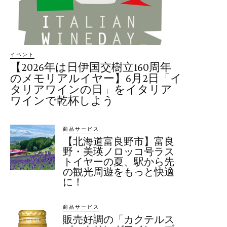
イベント
【2026年は日伊国交樹立160周年
のメモリアルイヤー】6月2日「イ
タリアワインの日」をイタリア
ワインで乾杯しよう
商品サービス
【北海道富良野市】富良
野・美瑛ノロッコ号ラス
トイヤーの夏、駅から先
の観光周遊をもっと快適
に！
商品サービス
販売好調の「カクテルス