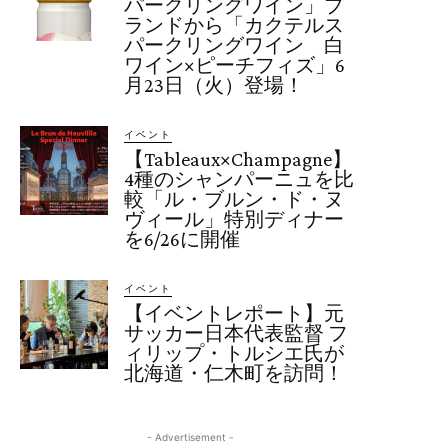
パークリングワイン」ブ
ランドから「カクテルス
パークリングワイン 白
ワイン×ピーチフィズ」6
月23日（火）登場！
イベント
【Tableaux×Champagne】
4種のシャンパーニュを比
較「ル・ブルン・ド・ヌ
ヴィール」特別ディナー
を6/26に開催
イベント
【イベントレポート】元
サッカー日本代表監督 フ
ィリップ・トルシエ氏が
北海道・仁木町を訪問！
- Advertisement -