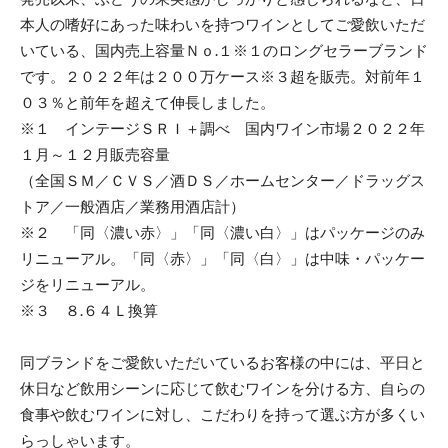
本人の嗜好にあった味わいを持つワインとしてご愛飲いただ
いている、国内売上容量Ｎｏ.１※１のロングセラーブランド
です。２０２２年は２００万ケース※３超を販売。対前年１
０３％と前年を超えて伸長しました。
※１ インテージＳＲＩ＋調べ 国内ワイン市場２０２２年
１月～１２月販売容量
（全国ＳＭ／ＣＶＳ／酒ＤＳ／ホームセンター／ドラッグス
トア／一般酒店／業務用酒店計）
※２ 「同〈濃い赤〉」「同〈濃い白〉」はパッケージのみ
リニューアル。「同〈赤〉」「同〈白〉」は中味・パッケー
ジをリニューアル。
※３ ８.６４Ｌ換算
同ブランドをご愛飲いただいているお客様の中には、平日と
休日など飲用シーンに応じて飲むワインを分ける方、自らの
食事や飲むワインに対し、こだわりを持って選ぶ方が多くい
らっしゃいます。