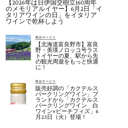
【2026年は日伊国交樹立160周年
のメモリアルイヤー】6月2日「イ
タリアワインの日」をイタリア
ワインで乾杯しよう
商品サービス
【北海道富良野市】富良
野・美瑛ノロッコ号ラス
トイヤーの夏、駅から先
の観光周遊をもっと快適
に！
商品サービス
販売好調の「カクテルス
パークリングワイン」ブ
ランドから「カクテルス
パークリングワイン 白
ワイン×ピーチフィズ」6
月23日（火）登場！