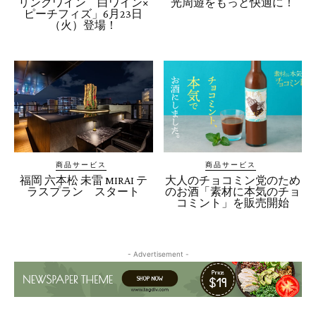
リングワイン 白ワイン×
光周遊をもっと快適に！
ピーチフィズ」6月23日
（火）登場！
商品サービス
商品サービス
福岡 六本松 未雷 MIRAI テ
大人のチョコミン党のため
ラスプラン スタート
のお酒「素材に本気のチョ
コミント」を販売開始
- Advertisement -