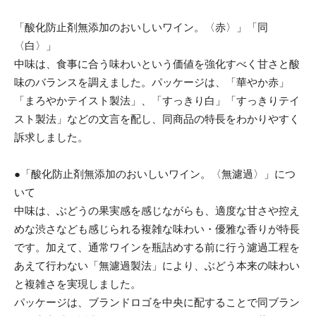
「酸化防止剤無添加のおいしいワイン。〈赤〉」「同
〈白〉」
中味は、食事に合う味わいという価値を強化すべく甘さと酸
味のバランスを調えました。パッケージは、「華やか赤」
「まろやかテイスト製法」、「すっきり白」「すっきりテイ
スト製法」などの文言を配し、同商品の特長をわかりやすく
訴求しました。
●「酸化防止剤無添加のおいしいワイン。〈無濾過〉」につ
いて
中味は、ぶどうの果実感を感じながらも、適度な甘さや控え
めな渋さなども感じられる複雑な味わい・優雅な香りが特長
です。加えて、通常ワインを瓶詰めする前に行う濾過工程を
あえて行わない「無濾過製法」により、ぶどう本来の味わい
と複雑さを実現しました。
パッケージは、ブランドロゴを中央に配することで同ブラン