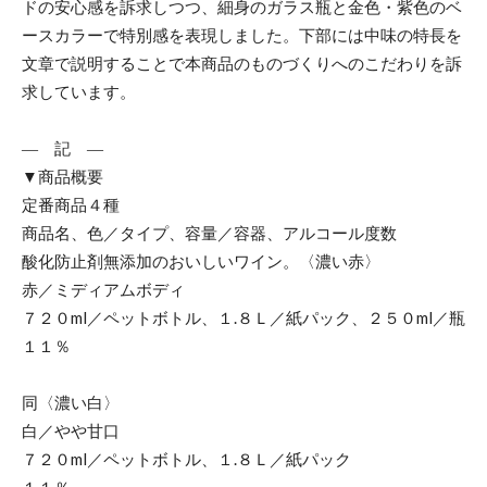
ドの安心感を訴求しつつ、細身のガラス瓶と金色・紫色のベ
ースカラーで特別感を表現しました。下部には中味の特長を
文章で説明することで本商品のものづくりへのこだわりを訴
求しています。
― 記 ―
▼商品概要
定番商品４種
商品名、色／タイプ、容量／容器、アルコール度数
酸化防止剤無添加のおいしいワイン。〈濃い赤〉
赤／ミディアムボディ
７２０ml／ペットボトル、１.８Ｌ／紙パック、２５０ml／瓶
１１％
同〈濃い白〉
白／やや甘口
７２０ml／ペットボトル、１.８Ｌ／紙パック
１１％