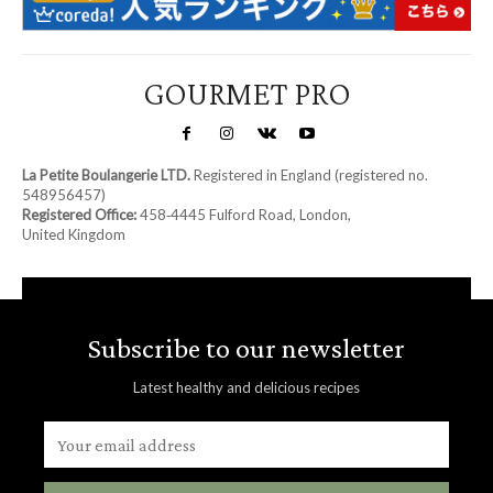
GOURMET PRO
La Petite Boulangerie LTD.
Registered in England (registered no.
548956457)
Registered Office:
458‑4445 Fulford Road, London,
United Kingdom
Subscribe to our newsletter
Latest healthy and delicious recipes