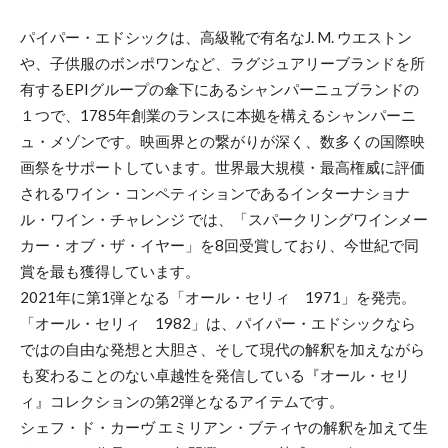
パイパー・エドシックは、高級靴で有名なJ. M. ウエストン
や、子供服のボンポワンなど、ラグジュアリーブランドを所
有するEPIグループの傘下にあるシャンパーニュブランドの
１つで、1785年創業のランスに本拠を構えるシャンパーニ
ュ・メゾンです。映画界との繋がりが深く、数多くの国際映
画祭をサポートしています。世界最大規模・最高権威に評価
されるワイン・コンペティションであるインターナショナ
ル・ワイン・チャレンジ では、「スパークリングワインメー
カー・オブ・ザ・イヤー」を8回受賞しており、今世紀で同
賞を最も獲得しています。
2021年に第1弾となる「オール・セリィ 1971」を発売。
「オール・セリィ 1982」は、パイパー・エドシックなら
ではの自由な発想と大胆さ、そして現代の解釈を加えながら
も変わることのない卓越性を発信している『オール・セリ
ィ』コレクションの第2弾となるアイテムです。
シェフ・ド・カーヴ エミリアン・ブティヤの解釈を加えて生