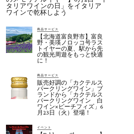
タリアワインの日」をイタリア
ワインで乾杯しよう
商品サービス
【北海道富良野市】富良
野・美瑛ノロッコ号ラス
トイヤーの夏、駅から先
の観光周遊をもっと快適
に！
商品サービス
販売好調の「カクテルス
パークリングワイン」ブ
ランドから「カクテルス
パークリングワイン 白
ワイン×ピーチフィズ」6
月23日（火）登場！
イベント