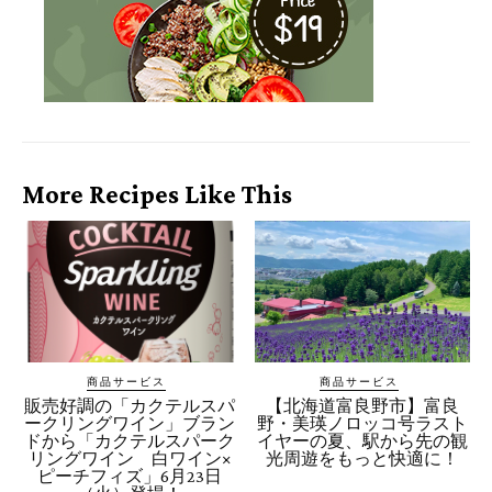
More Recipes Like This
商品サービス
商品サービス
販売好調の「カクテルスパ
【北海道富良野市】富良
ークリングワイン」ブラン
野・美瑛ノロッコ号ラスト
ドから「カクテルスパーク
イヤーの夏、駅から先の観
リングワイン 白ワイン×
光周遊をもっと快適に！
ピーチフィズ」6月23日