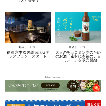
（火）登場！
商品サービス
商品サービス
福岡 六本松 未雷 MIRAI テ
大人のチョコミン党のため
ラスプラン スタート
のお酒「素材に本気のチョ
コミント」を販売開始
- Advertisement -