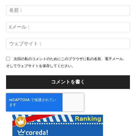
コ
メ
名
ン
前
ト：
E
メ
ー
ウ
ル
ェ
ブ
次回の私のコメントのためにこのブラウザに私の名前、電子メール、
サ
そしてウェブサイトを保存してください。
イ
ト