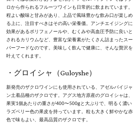
ロから作られるフルーツワインも日常的に飲まれています。
程よい酸味と甘みがあり、上品で風味豊かな飲み口が楽しめ
る上に、注目すべきはその高い栄養価。アンチエイジングに
効果があるポリフェノールや、むくみや高血圧予防に良いと
されるカリウムなど、豊富な栄養素がたくさん詰まったスー
パーフードなのです。美味しく飲んで健康に、そんな贅沢を
叶えてくれます。
・グロイシャ（Guloyshe）
新発売のザクロワインにも使用されている、アゼルバイジャ
ン土着品種のザクロです。アグス地方原産のグロイシャは、
果実1個あたりの重さが400〜500gと大ぶりで、明るく濃い
ラズベリー色の果皮を持っています。粒も大きく鮮やかな赤
色で味もよい、最高品質のザクロです。