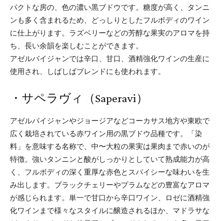
パクトな房の、色の濃い黒ブドウです。糖度が高く、タンニ
ンも多く含まれるため、どっしりとしたフルボディのワイン
に仕上がります。ラズベリーなどの芳醇な果実のアロマを持
ち、長い余韻を楽しむことができます。
アゼルバイジャンでは辛口、甘口、酒精強化ワインの生産に
使用され、しばしばブレンドにも使われます。
・サペラヴィ（Saperavi）
アゼルバイジャンやジョージアなどコーカサス地方や東欧で
広く栽培されている赤ワイン用の黒ブドウ品種です。「染
料」を意味する名称で、中〜大粒の果実は果肉まで赤いのが
特徴。強いタンニンと酸がしっかりとしていて熟成能力が高
く、フルボディの深く重厚な赤色とスパイシーな味わいを生
み出します。ブラックチェリーやプラムなどの豊富なアロマ
が感じられます。単一で甘口から辛口ワイン、ロゼに酒精強
化ワインまで様々なスタイルに醸造されるほか、マドラサな