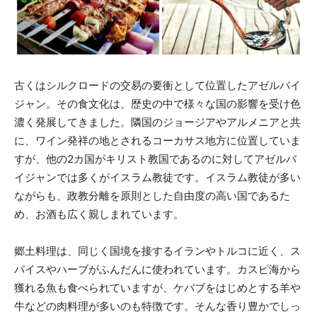
古くはシルクロードの交易の要衝として位置したアゼルバイ
ジャン。その食文化は、歴史の中で様々な国の影響を受け色
濃く発展してきました。隣国のジョージアやアルメニアと共
に、ワイン発祥の地とされるコーカサス地方に位置していま
すが、他の2カ国がキリスト教国であるのに対してアゼルバ
イジャンでは多くがイスラム教徒です。イスラム教徒が多い
ながらも、政教分離を原則とした自由度の高い国であるた
め、お酒も広く親しまれています。
郷土料理は、同じく国境を接するイランやトルコに近く、ス
パイスやハーブがふんだんに使われています。カスピ海から
獲れる魚も食べられていますが、ケバブをはじめとする羊や
牛などの肉料理が多いのも特徴です。そんな香り豊かでしっ