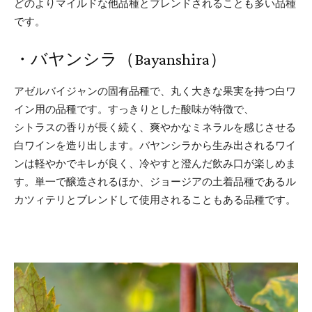
どのよりマイルドな他品種とブレンドされることも多い品種
です。
・バヤンシラ（Bayanshira）
アゼルバイジャンの固有品種で、丸く大きな果実を持つ白ワ
イン用の品種です。すっきりとした酸味が特徴で、
シトラスの香りが長く続く、爽やかなミネラルを感じさせる
白ワインを造り出します。バヤンシラから生み出されるワイ
ンは軽やかでキレが良く、冷やすと澄んだ飲み口が楽しめま
す。単一で醸造されるほか、ジョージアの土着品種であるル
カツィテリとブレンドして使用されることもある品種です。