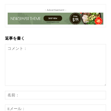
- Advertisement -
返事を書く
コ
メ
名
ン
前
ト：
E