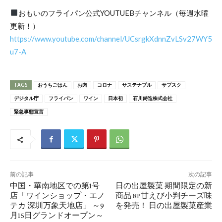
おもいのフライパン公式YOUTUEBチャンネル（毎週水曜
更新！）
https://www.youtube.com/channel/UCsrgkXdnnZvLSv27WY5
u7-A
TAGS
おうちごはん
お肉
コロナ
サステナブル
サブスク
デジタル庁
フライパン
ワイン
日本初
石川鋳造株式会社
緊急事態宣言
前の記事
次の記事
中国・華南地区での第1号
日の出屋製菓 期間限定の新
店「ワインショップ・エノ
商品 8P甘えび小判チーズ味
テカ 深圳万象天地店」 ～9
を発売！ 日の出屋製菓産業
月15日グランドオープン～