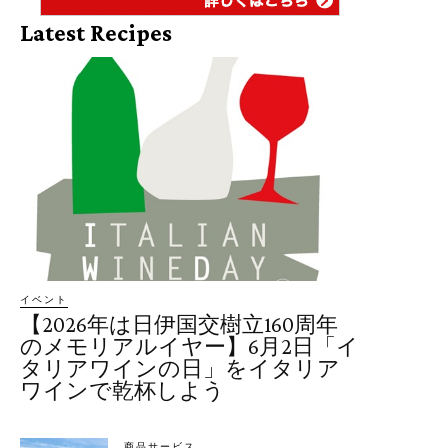
Latest Recipes
イベント
【2026年は日伊国交樹立160周年
のメモリアルイヤー】6月2日「イ
タリアワインの日」をイタリア
ワインで乾杯しよう
商品サービス