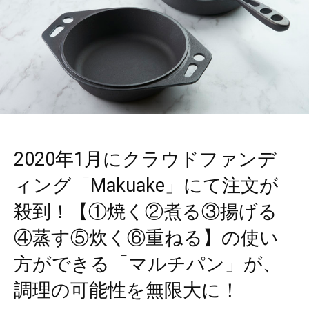
2020年1月にクラウドファンデ
ィング「Makuake」にて注文が
殺到！【①焼く②煮る③揚げる
④蒸す⑤炊く⑥重ねる】の使い
方ができる「マルチパン」が、
調理の可能性を無限大に！