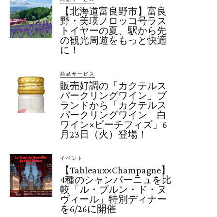
【北海道富良野市】富良
野・美瑛ノロッコ号ラス
トイヤーの夏、駅から先
の観光周遊をもっと快適
に！
商品サービス
販売好調の「カクテルス
パークリングワイン」ブ
ランドから「カクテルス
パークリングワイン 白
ワイン×ピーチフィズ」6
月23日（火）登場！
イベント
【Tableaux×Champagne】
4種のシャンパーニュを比
較「ル・ブルン・ド・ヌ
ヴィール」特別ディナー
を6/26に開催