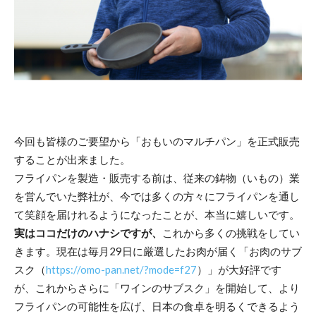
今回も皆様のご要望から「おもいのマルチパン」を正式販売
することが出来ました。
フライパンを製造・販売する前は、従来の鋳物（いもの）業
を営んでいた弊社が、今では多くの方々にフライパンを通し
て笑顔を届けれるようになったことが、本当に嬉しいです。
実はココだけのハナシですが、
これから多くの挑戦をしてい
きます。現在は毎月29日に厳選したお肉が届く「お肉のサブ
スク（
https://omo-pan.net/?mode=f27
）」が大好評です
が、これからさらに「ワインのサブスク」を開始して、より
フライパンの可能性を広げ、日本の食卓を明るくできるよう