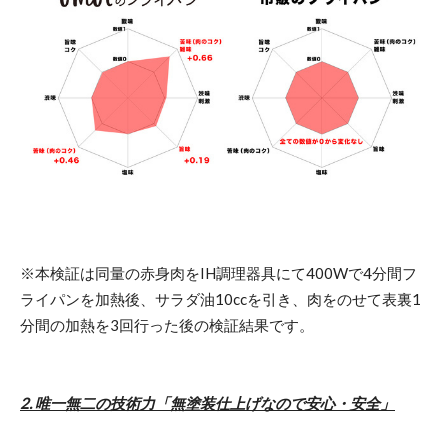
※本検証は同量の赤身肉をIH調理器具にて400Wで4分間フ
ライパンを加熱後、サラダ油10ccを引き、肉をのせて表裏1
分間の加熱を3回行った後の検証結果です。
2. 唯一無二の技術力「無塗装仕上げなので安心・安全」