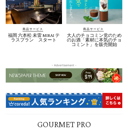
商品サービス
商品サービス
福岡 六本松 未雷 MIRAI テ
大人のチョコミン党のため
ラスプラン スタート
のお酒「素材に本気のチョ
コミント」を販売開始
- Advertisement -
GOURMET PRO