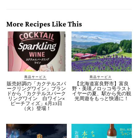
More Recipes Like This
商品サービス
商品サービス
販売好調の「カクテルスパ
【北海道富良野市】富良
ークリングワイン」ブラン
野・美瑛ノロッコ号ラスト
ドから「カクテルスパーク
イヤーの夏、駅から先の観
リングワイン 白ワイン×
光周遊をもっと快適に！
ピーチフィズ」6月23日
（火）登場！