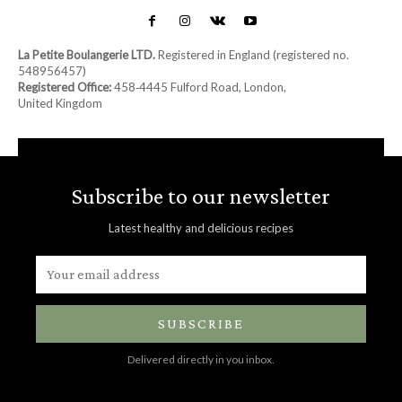
La Petite Boulangerie LTD.
Registered in England (registered no.
548956457)
Registered Office:
458‑4445 Fulford Road, London,
United Kingdom
Subscribe to our newsletter
Latest healthy and delicious recipes
SUBSCRIBE
Delivered directly in you inbox.