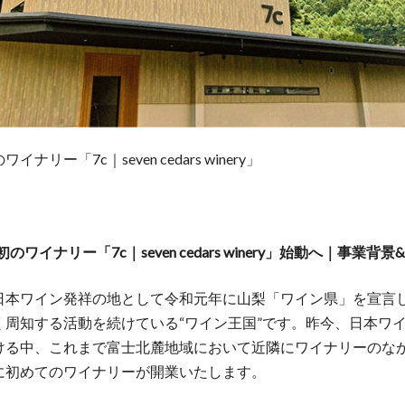
イナリー「7c｜seven cedars winery」
初のワイナリー「7c｜seven cedars winery」始動へ｜事業背
日本ワイン発祥の地として令和元年に山梨「ワイン県」を宣言
く周知する活動を続けている“ワイン王国”です。昨今、日本ワ
ける中、これまで富士北麓地域において近隣にワイナリーのな
に初めてのワイナリーが開業いたします。