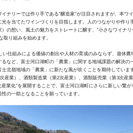
ワイナリーでは作り手である“醸造家”が注目されますが、本ワ
に光を当てたワインづくりを目指します。人のつながりや作り
家）の想い、風土の魅力をストレートに醸す、“小さなワイナリ
たな取り組みを始めます。
しい仕組みによる価値の創出や人材の育成のみならず、遊休農
するなど、富士河口湖町の「農業」に関する地域課題の解決の
富士北嶺地域の「農業」に新たな風が吹くことを期待していま
1次産業）、酒類製造業（第2次産業）、酒類販売業（第3次産
6次産業化”を展開することで、富士河口湖町にさらに新しい繋が
活性の一助となることを願っています。