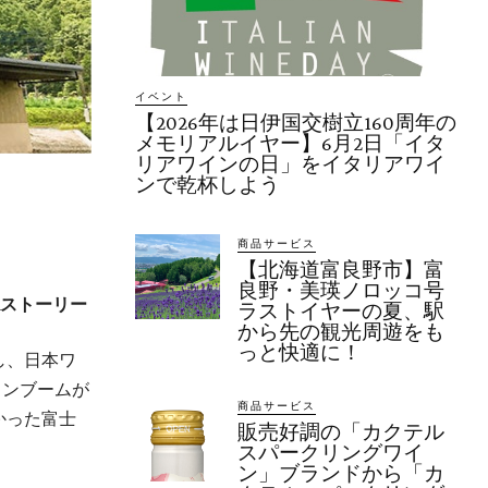
イベント
【2026年は日伊国交樹立160周年の
メモリアルイヤー】6月2日「イタ
リアワインの日」をイタリアワイ
ンで乾杯しよう
商品サービス
【北海道富良野市】富
良野・美瑛ノロッコ号
景&ストーリー
ラストイヤーの夏、駅
から先の観光周遊をも
っと快適に！
し、日本ワ
インブームが
商品サービス
かった富士
販売好調の「カクテル
スパークリングワイ
ン」ブランドから「カ