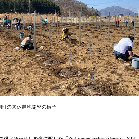
湖町の遊休農地開墾の様子
縁（ゆかり）を名に冠した「7c｜seven cedars winery」とは