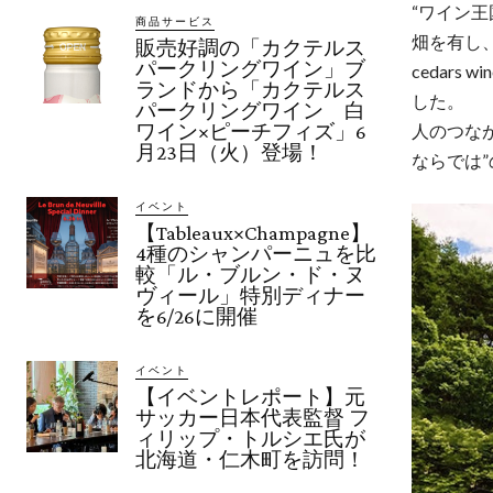
“ワイン
商品サービス
畑を有し、
販売好調の「カクテルス
パークリングワイン」ブ
cedar
ランドから「カクテルス
した。
パークリングワイン 白
ワイン×ピーチフィズ」6
人のつな
月23日（火）登場！
ならでは
イベント
【Tableaux×Champagne】
4種のシャンパーニュを比
較「ル・ブルン・ド・ヌ
ヴィール」特別ディナー
を6/26に開催
イベント
【イベントレポート】元
サッカー日本代表監督 フ
ィリップ・トルシエ氏が
北海道・仁木町を訪問！