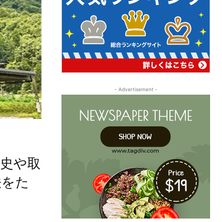
- Advertisement -
史や取
法をた