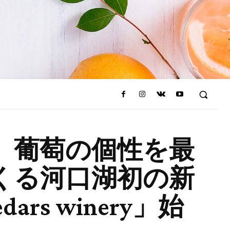
に】葡萄の個性を最
くる河口湖初の新
rs winery」始