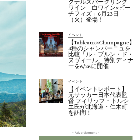
クテルスパークリング
ワイン 白ワイン×ピー
チフィズ」6月23日
（火）登場！
イベント
【Tableaux×Champagne】
4種のシャンパーニュを
比較「ル・ブルン・ド・
ヌヴィール」特別ディナ
ーを6/26に開催
イベント
【イベントレポート】
元サッカー日本代表監
督 フィリップ・トルシ
エ氏が北海道・仁木町
を訪問！
- Advertisement -