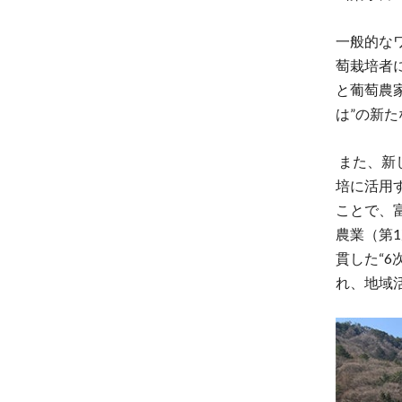
一般的な
萄栽培者
と葡萄農
は”の新
また、新
培に活用
ことで、
農業（第
貫した“
れ、地域