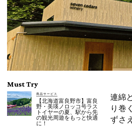
Must Try
商品サービス
連綿
【北海道富良野市】富良
野・美瑛ノロッコ号ラス
り巻
トイヤーの夏、駅から先
の観光周遊をもっと快適
ずさ
に！