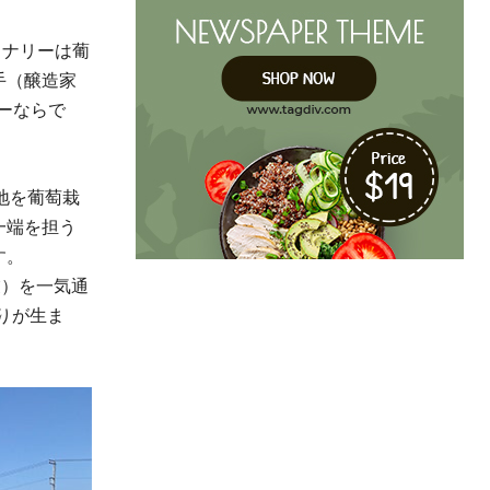
イナリーは葡
手（醸造家
ーならで
地を葡萄栽
一端を担う
す。
業）を一気通
りが生ま