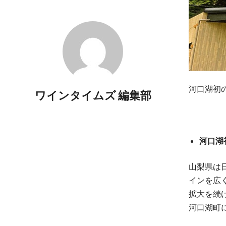
河口湖初のワ
ワインタイムズ 編集部
​河口湖
山梨県は
インを広
拡大を続
河口湖町