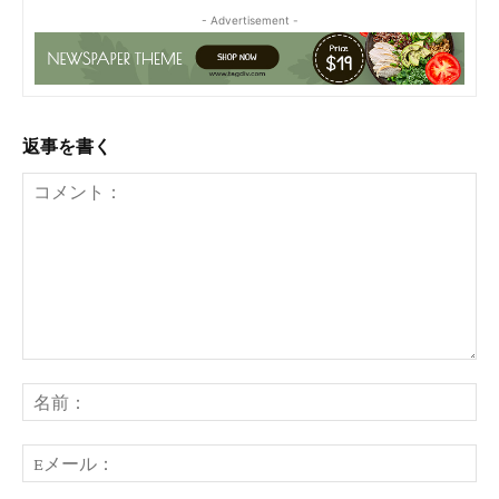
- Advertisement -
返事を書く
コ
メ
名
ン
前
ト：
E
メ