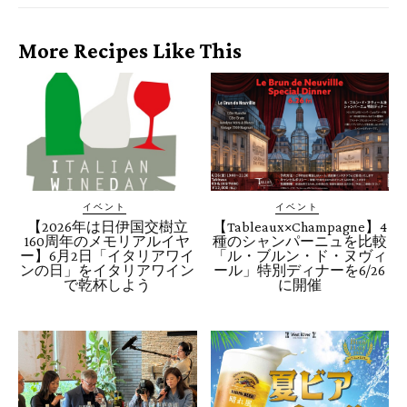
More Recipes Like This
イベント
イベント
【2026年は日伊国交樹立
【Tableaux×Champagne】4
160周年のメモリアルイヤ
種のシャンパーニュを比較
ー】6月2日「イタリアワイ
「ル・ブルン・ド・ヌヴィ
ンの日」をイタリアワイン
ール」特別ディナーを6/26
で乾杯しよう
に開催