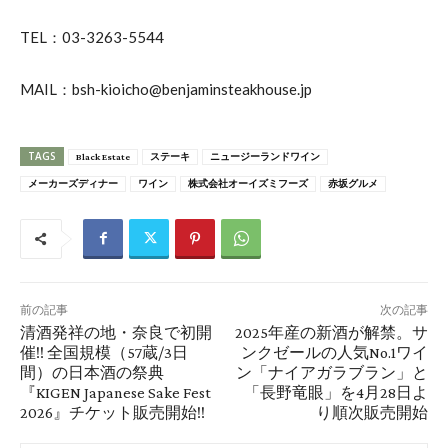
TEL：03-3263-5544
MAIL：bsh-kioicho@benjaminsteakhouse.jp
TAGS
Black Estate
ステーキ
ニュージーランドワイン
メーカーズディナー
ワイン
株式会社オーイズミフーズ
赤坂グルメ
前の記事
次の記事
清酒発祥の地・奈良で初開
2025年産の新酒が解禁。サ
催!! 全国規模（57蔵/3日
ンクゼールの人気No.1ワイ
間）の日本酒の祭典
ン「ナイアガラブラン」と
『KIGEN Japanese Sake Fest
「長野竜眼」を4月28日よ
2026』チケット販売開始!!
り順次販売開始