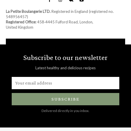
La Petite Boulangerie LTD.
Registered in England (registered no.
548956457)
Registered Office:
458‑4445 Fulford Road, London,
United Kingdom
Subscribe to our newsletter
Latest healthy and delicious recipes
SUBSCRIBE
Delivered directly in you inbox.