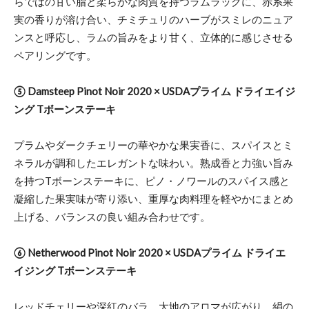
らではの甘い脂と柔らかな肉質を持つラムラックに、赤系果
実の香りが溶け合い、チミチュリのハーブがスミレのニュア
ンスと呼応し、ラムの旨みをより甘く、立体的に感じさせる
ペアリングです。
⑤ Damsteep Pinot Noir 2020 × USDAプライム ドライエイジ
ング Tボーンステーキ
プラムやダークチェリーの華やかな果実香に、スパイスとミ
ネラルが調和したエレガントな味わい。熟成香と力強い旨み
を持つTボーンステーキに、ピノ・ノワールのスパイス感と
凝縮した果実味が寄り添い、重厚な肉料理を軽やかにまとめ
上げる、バランスの良い組み合わせです。
⑥ Netherwood Pinot Noir 2020 × USDAプライム ドライエ
イジング Tボーンステーキ
レッドチェリーや深紅のバラ、大地のアロマが広がり、絹の