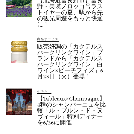
【北海道富良野市】富良
野・美瑛ノロッコ号ラス
トイヤーの夏、駅から先
の観光周遊をもっと快適
に！
商品サービス
販売好調の「カクテルス
パークリングワイン」ブ
ランドから「カクテルス
パークリングワイン 白
ワイン×ピーチフィズ」6
月23日（火）登場！
イベント
【Tableaux×Champagne】
4種のシャンパーニュを比
較「ル・ブルン・ド・ヌ
ヴィール」特別ディナー
を6/26に開催