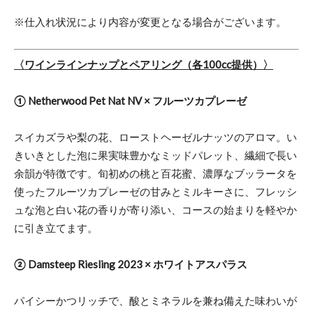
※仕入れ状況により内容が変更となる場合がございます。
〈ワインラインナップとペアリング（各100cc提供）〉
① Netherwood Pet Nat NV × フルーツカプレーゼ
スイカズラや梨の花、ローストヘーゼルナッツのアロマ。い
きいきとした泡に果実味豊かなミッドパレット、繊細で長い
余韻が特徴です。旬初めの桃と百花蜜、濃厚なブッラータを
使ったフルーツカプレーゼの甘みとミルキーさに、フレッシ
ュな泡と白い花の香りが寄り添い、コースの始まりを軽やか
に引き立てます。
② Damsteep Riesling 2023 × ホワイトアスパラス
パイシーかつリッチで、酸とミネラルを兼ね備えた味わいが