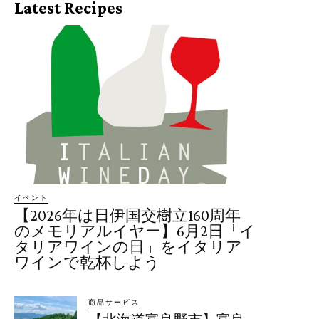
Latest Recipes
イベント
【2026年は日伊国交樹立160周年
のメモリアルイヤー】6月2日「イ
タリアワインの日」をイタリア
ワインで乾杯しよう
商品サービス