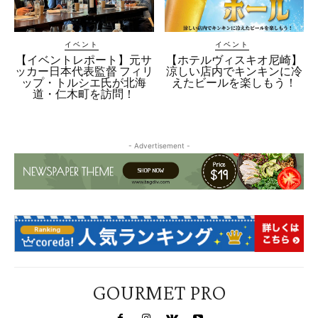
イベント
イベント
【イベントレポート】元サ
【ホテルヴィスキオ尼崎】
ッカー日本代表監督 フィリ
涼しい店内でキンキンに冷
ップ・トルシエ氏が北海
えたビールを楽しもう！
道・仁木町を訪問！
- Advertisement -
GOURMET PRO