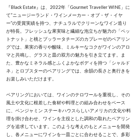
『Black Estate』は、2022年「Gourmet Traveller WINE」に
て“ニュージーランド・ワインメーカー・オブ・ザ・イヤ
ー”の受賞実績を持つ、ナチュラルでクリーンなワイン造り
が特長。フレッシュな果実味と繊細な泡立ちが魅力の「ペッ
トナット」と桃とブッラータチーズのカプレーゼのペアリン
グでは、果実の香りや酸味、ミルキーなコクがワインのアロ
マと共鳴し、グラスと皿の双方の魅力を引き立てます。ま
た、豊かなミネラル感とふくよかなボディを持つ「シャルド
ネ」とロブスターのペアリングでは、余韻の長さと奥行きを
お楽しみいただけます。
ペアリングにおいては、ワインのテロワールを重視し、その
風土や文化に根差した食材や料理との組み合わせをベース
に、ベンジャミン ステーキハウスらしいアメリカの文化や料
理を掛け合わせ、ワインを主役とした調和の取れたペアリン
グを追求しています。このような考えのもとメニューを開発
し、各メニューにワインを一皿ごとに合わせることで、多彩