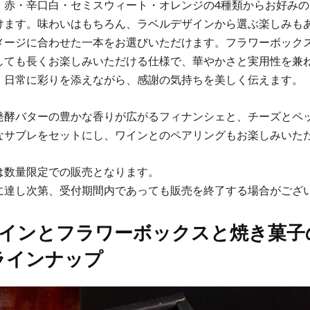
、赤・辛口白・セミスウィート・オレンジの4種類からお好みの
けます。味わいはもちろん、ラベルデザインから選ぶ楽しみも
メージに合わせた一本をお選びいただけます。フラワーボック
しても長くお楽しみいただける仕様で、華やかさと実用性を兼
。日常に彩りを添えながら、感謝の気持ちを美しく伝えます。
発酵バターの豊かな香りが広がるフィナンシェと、チーズとペ
なサブレをセットにし、ワインとのペアリングもお楽しみいた
は数量限定での販売となります。
に達し次第、受付期間内であっても販売を終了する場合がござ
インとフラワーボックスと焼き菓子
ラインナップ