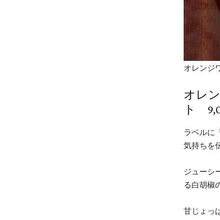
オレンジ
オレ
ト 9
ラベルに
気持ちを
ジューシ
る白胡椒
甘じょっ