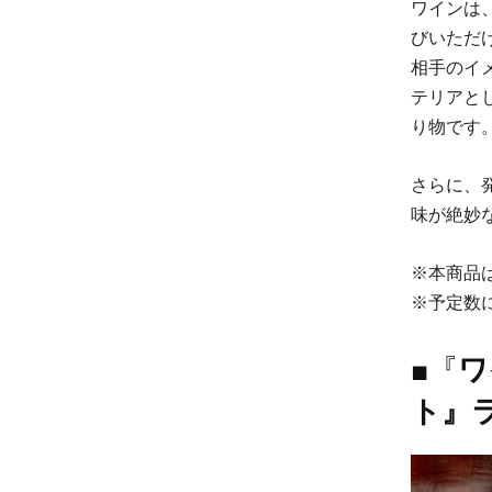
ワインは
びいただ
相手のイ
テリアと
り物です
さらに、
味が絶妙
※本商品
※予定数
■『
ワ
ト』