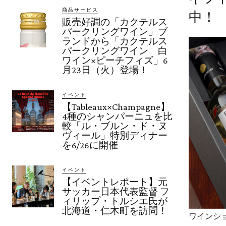
商品サービス
中！
販売好調の「カクテルス
パークリングワイン」ブ
ランドから「カクテルス
パークリングワイン 白
ワイン×ピーチフィズ」6
月23日（火）登場！
イベント
【Tableaux×Champagne】
4種のシャンパーニュを比
較「ル・ブルン・ド・ヌ
ヴィール」特別ディナー
を6/26に開催
イベント
【イベントレポート】元
サッカー日本代表監督 フ
ィリップ・トルシエ氏が
北海道・仁木町を訪問！
ワインショ