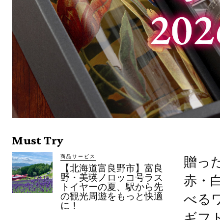
Must Try
商品サービス
贈っ
【北海道富良野市】富良
野・美瑛ノロッコ号ラス
赤・
トイヤーの夏、駅から先
の観光周遊をもっと快適
べる
に！
ギフ