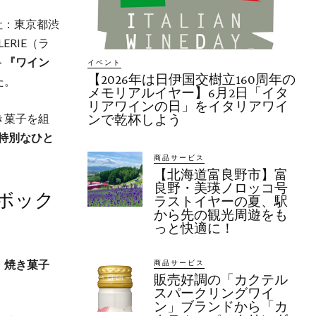
社：東京都渋
ERIE（ラ
ト
『ワイン
イベント
【2026年は日伊国交樹立160周年の
た。
メモリアルイヤー】6月2日「イタ
リアワインの日」をイタリアワイ
き菓子を組
ンで乾杯しよう
“特別なひと
商品サービス
【北海道富良野市】富
良野・美瑛ノロッコ号
ボック
ラストイヤーの夏、駅
から先の観光周遊をも
っと快適に！
・焼き菓子
商品サービス
販売好調の「カクテル
スパークリングワイ
ン」ブランドから「カ