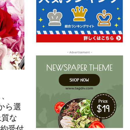
- Advertisement -
ス、
から選
上質な
予約受付