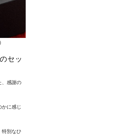
込）
のセッ
た、感謝の
のかに感じ
、特別なひ