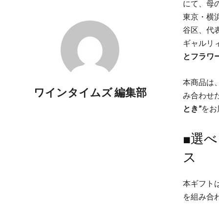
にて、母
東京・横
谷区、代表
ギャルリ
とフラワ
本商品は
ワインタイムズ 編集部
み合わせ
とき”
をお
■選
ス
本ギフト
を組み合