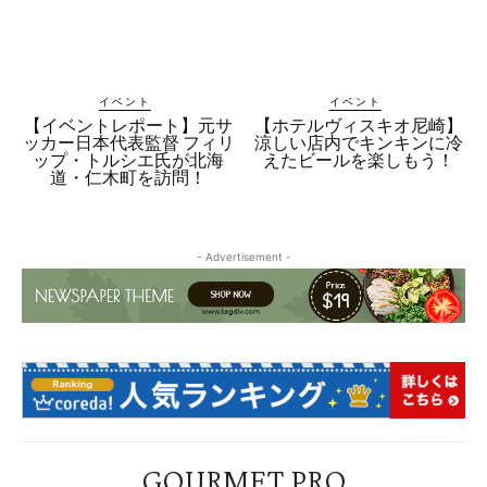
イベント
イベント
【イベントレポート】元サ
【ホテルヴィスキオ尼崎】
ッカー日本代表監督 フィリ
涼しい店内でキンキンに冷
ップ・トルシエ氏が北海
えたビールを楽しもう！
道・仁木町を訪問！
- Advertisement -
GOURMET PRO