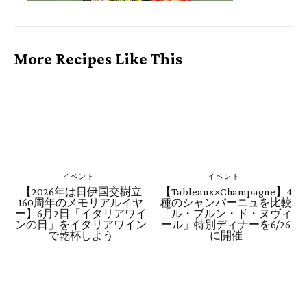
More Recipes Like This
イベント
イベント
【2026年は日伊国交樹立
【Tableaux×Champagne】4
160周年のメモリアルイヤ
種のシャンパーニュを比較
ー】6月2日「イタリアワイ
「ル・ブルン・ド・ヌヴィ
ンの日」をイタリアワイン
ール」特別ディナーを6/26
で乾杯しよう
に開催