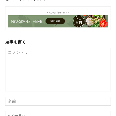
- Advertisement -
返事を書く
コ
メ
名
ン
前
ト：
E