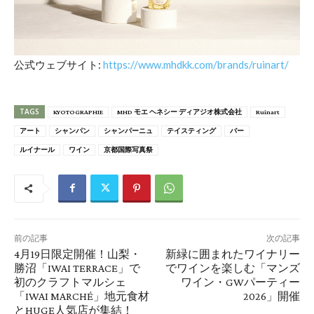
公式ウェブサイト:
https://www.mhdkk.com/brands/ruinart/
TAGS
KYOTOGRAPHIE
MHD モエ ヘネシー ディアジオ株式会社
Ruinart
アート
シャンパン
シャンパーニュ
テイスティング
バー
ルイナール
ワイン
京都国際写真祭
前の記事
次の記事
4月19日限定開催！山梨・
新緑に囲まれたワイナリー
勝沼「IWAI TERRACE」で
でワインを楽しむ「マンズ
初のクラフトマルシェ
ワイン・GWパーティー
「IWAI MARCHÉ」地元食材
2026」開催
とHUGE人気店が集結！