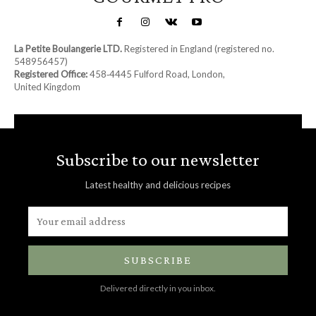
La Petite Boulangerie LTD.
Registered in England (registered no.
548956457)
Registered Office:
458‑4445 Fulford Road, London,
United Kingdom
Subscribe to our newsletter
Latest healthy and delicious recipes
SUBSCRIBE
Delivered directly in you inbox.