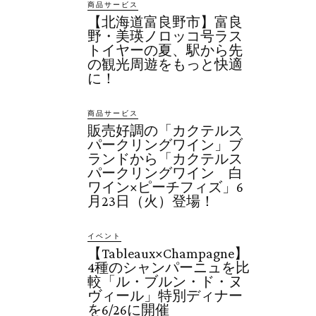
商品サービス
【北海道富良野市】富良
野・美瑛ノロッコ号ラス
トイヤーの夏、駅から先
の観光周遊をもっと快適
に！
商品サービス
販売好調の「カクテルス
パークリングワイン」ブ
ランドから「カクテルス
パークリングワイン 白
ワイン×ピーチフィズ」6
月23日（火）登場！
イベント
【Tableaux×Champagne】
4種のシャンパーニュを比
較「ル・ブルン・ド・ヌ
ヴィール」特別ディナー
を6/26に開催