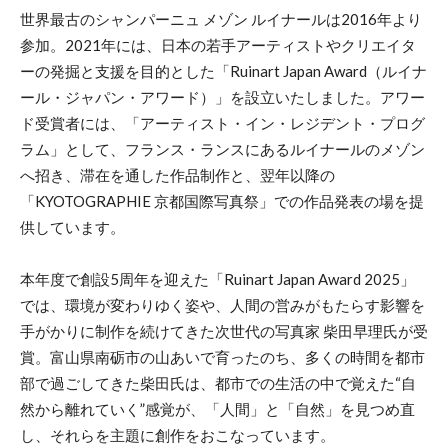
世界最古のシャンパーニュ メゾン ルイナールは2016年より
参加。2021年には、日本の若手アーティストやクリエイタ
ーの発掘と支援を目的とした「Ruinart Japan Award（ルイナ
ール・ジャパン・アワード）」を設立いたしました。アワー
ド受賞者には、「アーティスト・イン・レジデント・プログ
ラム」として、フランス・ランスにあるルイナールのメゾン
へ招き、滞在を通した作品制作と、翌年以降の
「KYOTOGRAPHIE 京都国際写真祭」での作品発表の場を提
供しています。
本年度で創設5周年を迎えた「Ruinart Japan Award 2025」
では、環境が変わりゆく姿や、人間の営みがもたらす影響を
手がかりに制作を続けてきた次世代の写真家 柴田早理氏が受
賞。富山県南砺市の山あいで育ったのち、多くの時間を都市
部で過ごしてきた柴田氏は、都市での生活の中で覚えた“自
然から離れていく”感覚が、「人間」と「自然」を見つめ直
し、それらを主題に創作をおこなっています。