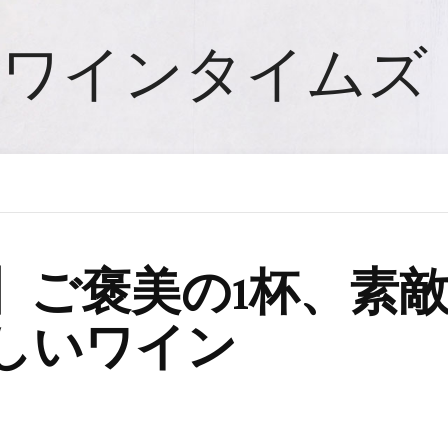
ワインタイムズ
査】ご褒美の1杯、素
しいワイン