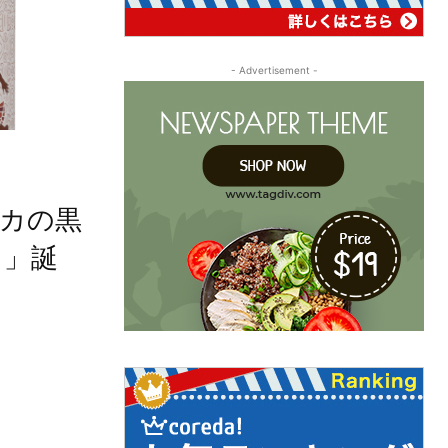
- Advertisement -
リカの黒
）」誕