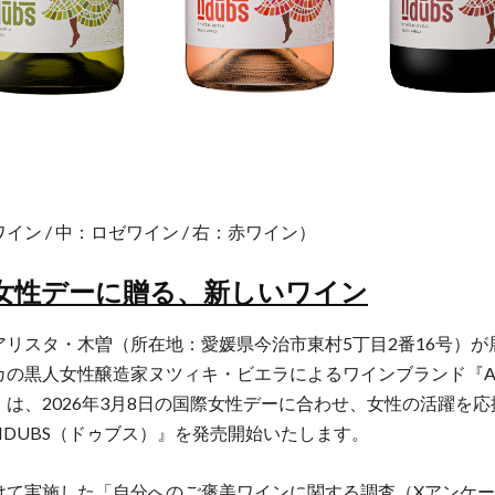
イン / 中：ロゼワイン / 右：赤ワイン）
女性デーに贈る、新しいワイン
アリスタ・木曽（所在地：愛媛県今治市東村5丁目2番16号）が
カの黒人女性醸造家ヌツィキ・ビエラによるワインブランド『AS
』は、2026年3月8日の国際女性デーに合わせ、女性の活躍を
NDUBS（ドゥブス）』を発売開始いたします。
けて実施した「自分へのご褒美ワインに関する調査（Xアンケ