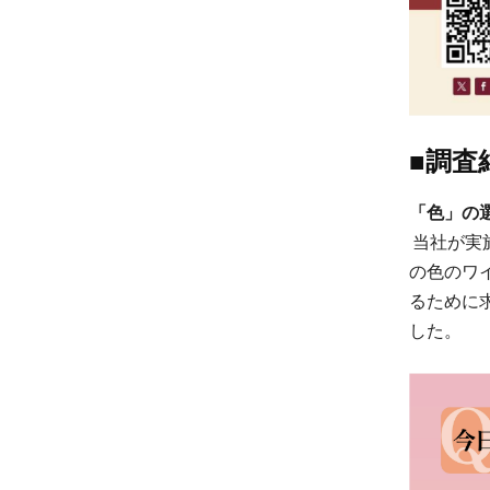
■調査
「色」の
当社が実
の色のワ
るために
した。