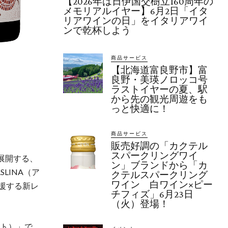
【2026年は日伊国交樹立160周年の
メモリアルイヤー】6月2日「イタ
リアワインの日」をイタリアワイ
ンで乾杯しよう
商品サービス
【北海道富良野市】富
良野・美瑛ノロッコ号
ラストイヤーの夏、駅
から先の観光周遊をも
っと快適に！
商品サービス
販売好調の「カクテル
スパークリングワイ
展開する、
ン」ブランドから「カ
LINA（ア
クテルスパークリング
ワイン 白ワイン×ピー
応援する新レ
チフィズ」6月23日
（火）登場！
ート）」で