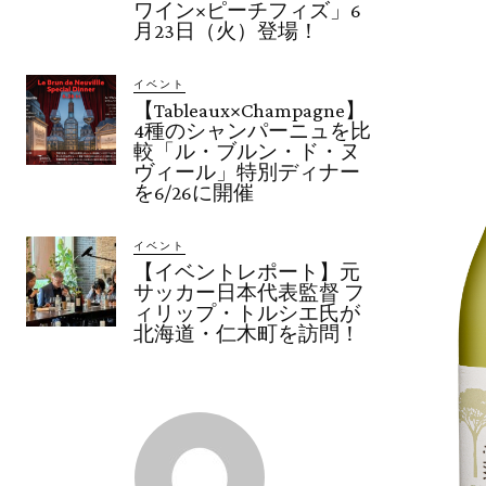
ワイン×ピーチフィズ」6
月23日（火）登場！
イベント
【Tableaux×Champagne】
4種のシャンパーニュを比
較「ル・ブルン・ド・ヌ
ヴィール」特別ディナー
を6/26に開催
イベント
【イベントレポート】元
サッカー日本代表監督 フ
ィリップ・トルシエ氏が
北海道・仁木町を訪問！