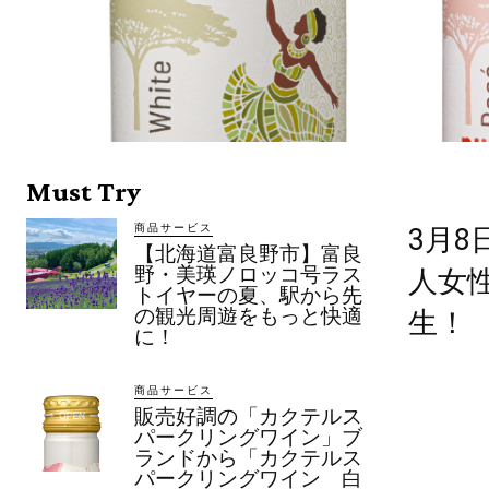
Must Try
商品サービス
3月
【北海道富良野市】富良
野・美瑛ノロッコ号ラス
人女
トイヤーの夏、駅から先
の観光周遊をもっと快適
生！
に！
商品サービス
販売好調の「カクテルス
パークリングワイン」ブ
ランドから「カクテルス
パークリングワイン 白