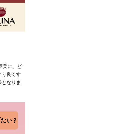
褒美に、ど
より良くす
果となりま