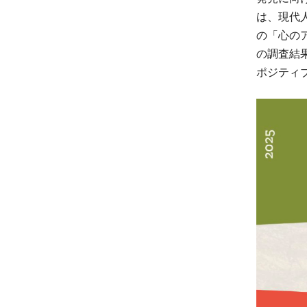
は、現代
の「心の
の調査結
ポジティ