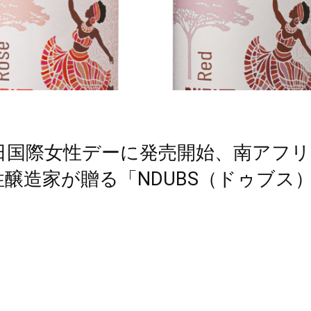
8日国際女性デーに発売開始、南アフ
性醸造家が贈る「NDUBS（ドゥブス