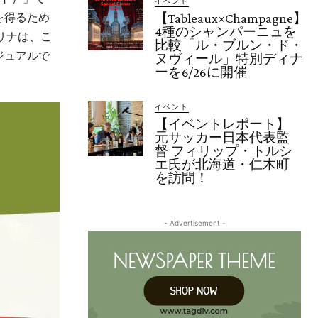
イベント
を得るため
【Tableaux×Champagne】
4種のシャンパーニュを
リナは、こ
比較「ル・ブルン・ド・
ジュアルで
ヌヴィール」特別ディナ
ーを6/26に開催
イベント
【イベントレポート】
元サッカー日本代表監
督 フィリップ・トルシ
エ氏が北海道・仁木町
を訪問！
- Advertisement -