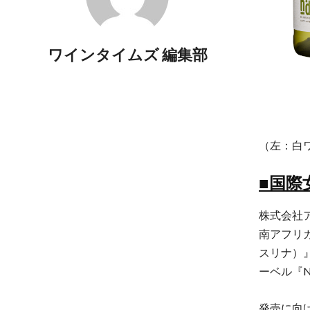
ワインタイムズ 編集部
（左：白ワ
■
国際
株式会社
南アフリ
スリナ）
ーベル『
発売に向