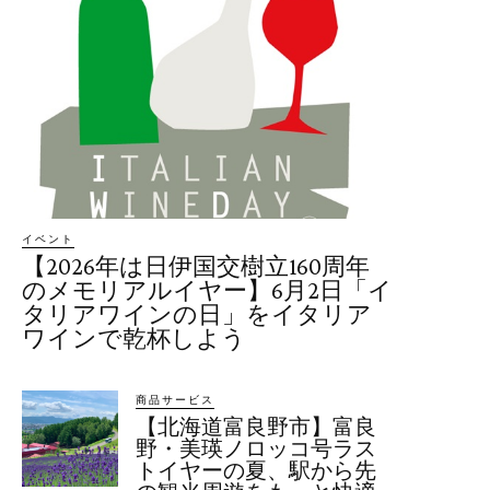
イベント
【2026年は日伊国交樹立160周年
のメモリアルイヤー】6月2日「イ
タリアワインの日」をイタリア
ワインで乾杯しよう
商品サービス
【北海道富良野市】富良
野・美瑛ノロッコ号ラス
トイヤーの夏、駅から先