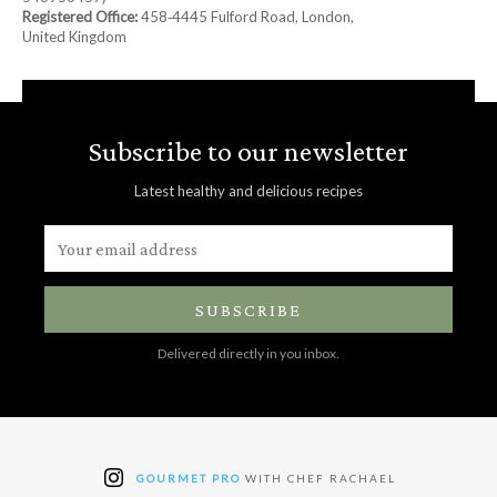
Registered Office:
458‑4445 Fulford Road, London,
United Kingdom
Subscribe to our newsletter
Latest healthy and delicious recipes
SUBSCRIBE
Delivered directly in you inbox.
GOURMET PRO
WITH CHEF RACHAEL