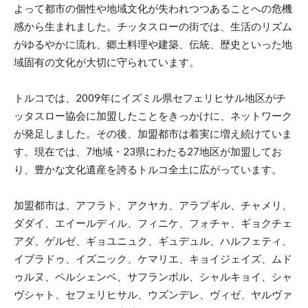
よって都市の個性や地域文化が失われつつあることへの危機
感から生まれました。チッタスローの街では、生活のリズム
がゆるやかに流れ、郷土料理や建築、伝統、歴史といった地
域固有の文化が大切に守られています。
トルコでは、2009年にイズミル県セフェリヒサル地区がチ
ッタスロー協会に加盟したことをきっかけに、ネットワーク
が発足しました。その後、加盟都市は着実に増え続けていま
す。現在では、7地域・23県にわたる27地区が加盟してお
り、豊かな文化遺産を誇るトルコ全土に広がっています。
加盟都市は、アフラト、アクヤカ、アラプギル、チャメリ、
ダダイ、エイールディル、フィニケ、フォチャ、ギョクチェ
アダ、ゲルゼ、ギョユニュク、ギュデュル、ハルフェティ、
イブラドゥ、イズニック、ケマリエ、キョイジェイズ、ムド
ゥルヌ、ペルシェンベ、サフランボル、シャルキョイ、シャ
ヴシャト、セフェリヒサル、ウズンデレ、ヴィゼ、ヤルヴァ