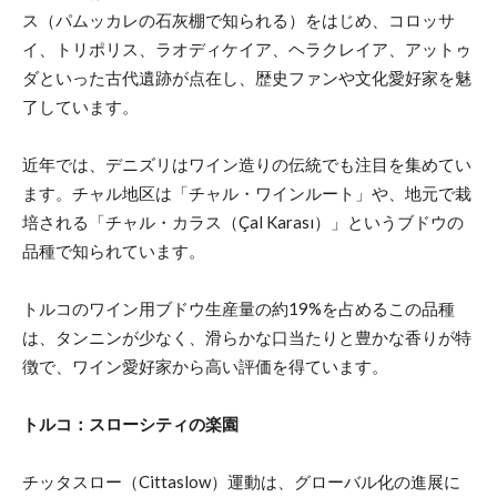
ス（パムッカレの石灰棚で知られる）をはじめ、コロッサ
イ、トリポリス、ラオディケイア、ヘラクレイア、アットゥ
ダといった古代遺跡が点在し、歴史ファンや文化愛好家を魅
了しています。
近年では、デニズリはワイン造りの伝統でも注目を集めてい
ます。チャル地区は「チャル・ワインルート」や、地元で栽
培される「チャル・カラス（Çal Karası）」というブドウの
品種で知られています。
トルコのワイン用ブドウ生産量の約19%を占めるこの品種
は、タンニンが少なく、滑らかな口当たりと豊かな香りが特
徴で、ワイン愛好家から高い評価を得ています。
トルコ：スローシティの楽園
チッタスロー（Cittaslow）運動は、グローバル化の進展に