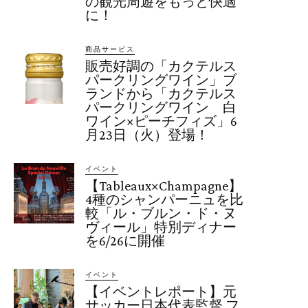
の観光周遊をもっと快適
に！
商品サービス
販売好調の「カクテルス
パークリングワイン」ブ
ランドから「カクテルス
パークリングワイン 白
ワイン×ピーチフィズ」6
月23日（火）登場！
イベント
【Tableaux×Champagne】
4種のシャンパーニュを比
較「ル・ブルン・ド・ヌ
ヴィール」特別ディナー
を6/26に開催
イベント
【イベントレポート】元
サッカー日本代表監督 フ