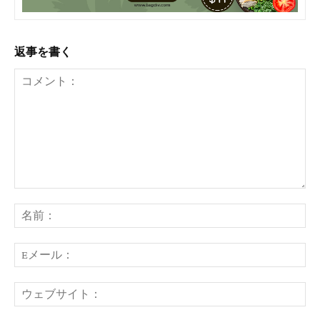
返事を書く
コ
メ
名
ン
前
ト：
E
メ
ー
ウ
ル
ェ
ブ