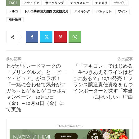
TAGS
アウトドア
サイクリング
チッタスロー
チャメリ
デニズリ
トルコ
トルコ共和国大使館 文化観光局
ハイキング
パムッカレ
ワイン
海外旅行
前の記事
次の記事
ヒゲがトレードマークの
『「マキコレ」ではじめる
「プリングルズ」と「ピー
一生つきあえるワインはど
ツ・ピュア」がコラボ！
こにある？』10/14発売！ フ
「一緒に合わせて気分がア
ランス醸造責任資格をもつ
ガる～ヒゲ＆ヒゲ コラボキ
インポーターと探す「本当
ャンペーン」10月17日
においしい」理由
（金）～10月31日（金）に
て実施
- Advertisement -