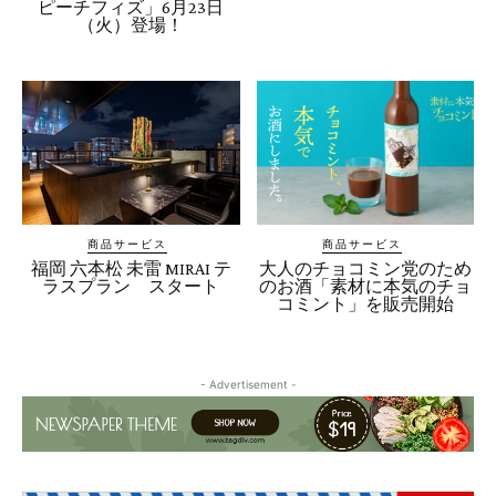
ピーチフィズ」6月23日
（火）登場！
商品サービス
商品サービス
福岡 六本松 未雷 MIRAI テ
大人のチョコミン党のため
ラスプラン スタート
のお酒「素材に本気のチョ
コミント」を販売開始
- Advertisement -