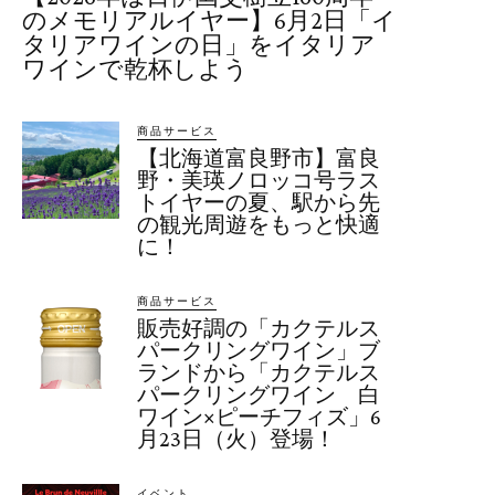
のメモリアルイヤー】6月2日「イ
タリアワインの日」をイタリア
ワインで乾杯しよう
商品サービス
【北海道富良野市】富良
野・美瑛ノロッコ号ラス
トイヤーの夏、駅から先
の観光周遊をもっと快適
に！
商品サービス
販売好調の「カクテルス
パークリングワイン」ブ
ランドから「カクテルス
パークリングワイン 白
ワイン×ピーチフィズ」6
月23日（火）登場！
イベント