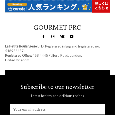
GOURMET PRO
La Petite Boulangerie LTD.
Registered in England (registered no.
548956457)
Registered Office:
458‑4445 Fulford Road, London,
United Kingdom
Subscribe to our newsletter
Latest healthy and delicious recipes