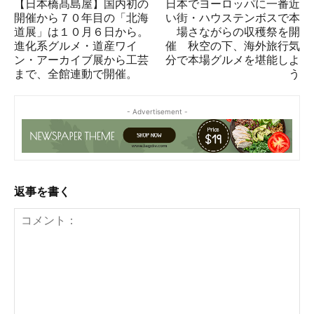
【日本橋髙島屋】国内初の
日本でヨーロッパに一番近
開催から７０年目の「北海
い街・ハウステンボスで本
道展」は１０月６日から。
場さながらの収穫祭を開
進化系グルメ・道産ワイ
催 秋空の下、海外旅行気
ン・アーカイブ展から工芸
分で本場グルメを堪能しよ
まで、全館連動で開催。
う
- Advertisement -
返事を書く