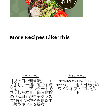
More Recipes Like This
キャンペーン
キャンペーン
【父の日の新常識】「モ
TONES OSAKA「 Rainy
ノより、一緒に過ごす時
Tones 」- 雨の日だけの
間を」――アンケートで
ワインギフト プレゼン
判明した本音。輸入雑貨
ト
の『Azul』が切子グラス
で”特別な乾杯”を贈る体
験型ギフトを提案。