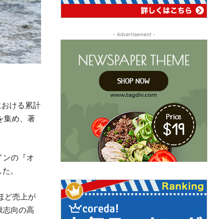
- Advertisement -
における累計
を集め、著
インの『オ
した。
ほど売上が
康志向の高