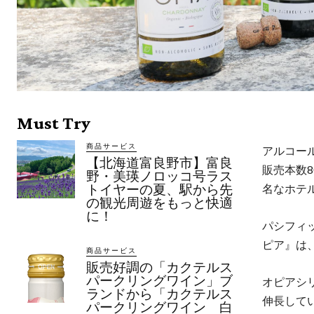
Must Try
商品サービス
アルコー
【北海道富良野市】富良
販売本数
野・美瑛ノロッコ号ラス
名なホテ
トイヤーの夏、駅から先
の観光周遊をもっと快適
に！
パシフィ
ピア』は、
商品サービス
販売好調の「カクテルス
パークリングワイン」ブ
オピアシ
ランドから「カクテルス
伸長して
パークリングワイン 白