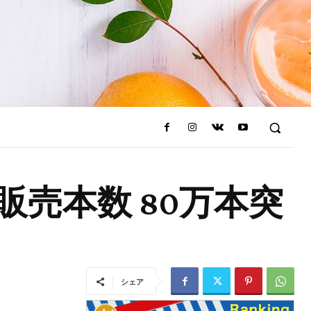
売本数 80万本突
シェア