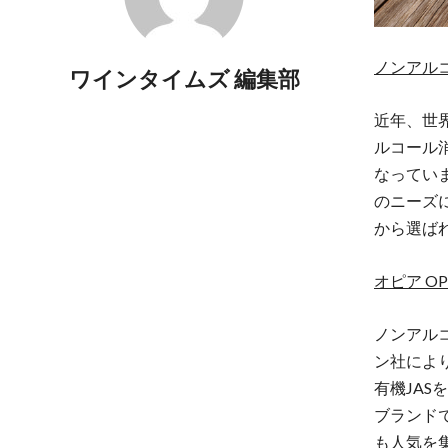
ノンアル
ワインタイムズ 編集部
近年、世
ルコール
なってい
のニーズ
から選ば
オピア O
ノンアル
ン社によ
有機JA
ブランド
も人気を