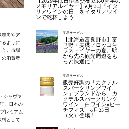
【2026年は日伊国交樹立160周年の
メモリアルイヤー】6月2日「イタ
リアワインの日」をイタリアワイ
ンで乾杯しよう
商品サービス
康志向やア
【北海道富良野市】富
するように
良野・美瑛ノロッコ号
ょう。市場
ラストイヤーの夏、駅
から先の観光周遊をも
くの消費者
っと快適に！
商品サービス
販売好調の「カクテル
スパークリングワイ
ン」ブランドから「カ
・シャヴァ
クテルスパークリング
認証、日本の
ワイン 白ワイン×ピー
チフィズ」6月23日
のプレミアム
（火）登場！
飲料として