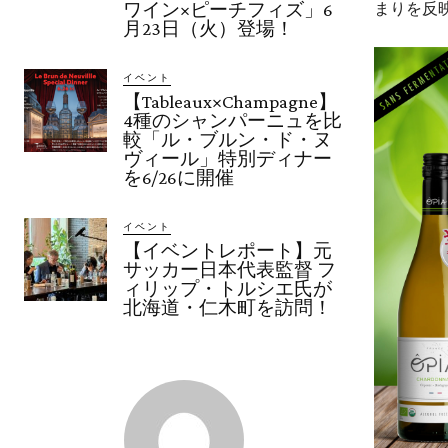
まりを反
ワイン×ピーチフィズ」6
月23日（火）登場！
イベント
【Tableaux×Champagne】
4種のシャンパーニュを比
較「ル・ブルン・ド・ヌ
ヴィール」特別ディナー
を6/26に開催
イベント
【イベントレポート】元
サッカー日本代表監督 フ
ィリップ・トルシエ氏が
北海道・仁木町を訪問！