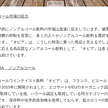
コール市場の拡大
界的にノンアルコール飲料の市場は急速に拡大しています。健
消費の抑制を背景に、多くの人々がノンアルコール飲料を選択
ます。『オピア』は、こうした時流に乗った商品と言えるでし
に応える高品質なノンアルコール飲料として、『オピア』は多
れ続けています。
PIA ノンアルコール
コールワインテイスト飲料 『オピア』 は、フランス、ピエール
り2015年に開発されました。エコサートやEUのオーガニック
Sを取得している他、ハラール認証も取得している同カテゴリー
です。保存料や化学的添加物を使用しておらず、低カロリーの
集めています。