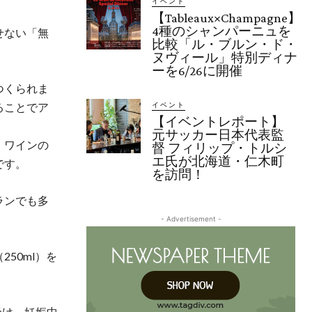
イベント
【Tableaux×Champagne】
4種のシャンパーニュを
せない「無
比較「ル・ブルン・ド・
ヌヴィール」特別ディナ
ーを6/26に開催
つくられま
ることでア
イベント
【イベントレポート】
元サッカー日本代表監
。ワインの
督 フィリップ・トルシ
エ氏が北海道・仁木町
です。
を訪問！
ランでも多
- Advertisement -
50ml）を
受け、妊娠中