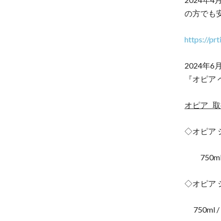
の方でも
https://p
2024
『オピア
オピア 取
◇オピア 
750ml /
◇オピア
750ml / 