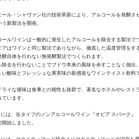
エール・シャヴァン社の技術革新により、アルコールを発酵さ
いう新製法を開発。
コールワインは一般的に発生したアルコールを除去する製法で
ピアはワインと同じ製法でありながら、徹底した温度管理をす
発酵自体を行わない無発酵製法でつくられます。
ル除去を行わないことでブドウ本来の風味を余すことなく抽出
よい酸味とフレッシュな果実味の新感覚なワインテイスト飲料
ドライな後味は食事との相性も抜群で、著名なホテルやレスト
れています。
8月には、缶タイプのノンアルコールワイン『オピア スパーク』（2
売開始しました。
年4月には、マタニティフード協会よりマタニティフードの認定を