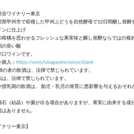
渋谷ワイナリー東京
梨県甲州市で収穫した甲州ぶどうを自然酵母で12日間醸し発酵
インに仕上げ
和柑橘を思わせるフレッシュな果実味と醸し発酵ならではの複
韻の長い酸
辛口ワインです。
ン購入：
https://www.fukagawine.tokyo/blank
未満の者の飲酒は、法律で禁じられています。
転は、法律で禁じられています。
や授乳期の飲酒は、 胎児・乳児の発育に悪影響を与えるおそれ
酒石（結晶）や澱が出る場合がありますが、果実に由来する成
題はありません。
イナリー東京】