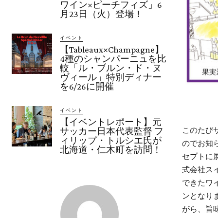
ワイン×ピーチフィズ」6
月23日（火）登場！
イベント
【Tableaux×Champagne】
4種のシャンパーニュを比
較「ル・ブルン・ド・ヌ
ヴィール」特別ディナー
を6/26に開催
イベント
【イベントレポート】元
このたび
サッカー日本代表監督 フ
ィリップ・トルシエ氏が
のでお知
北海道・仁木町を訪問！
セプトに
式会社ス
できたワ
ンとなり
がら、旨