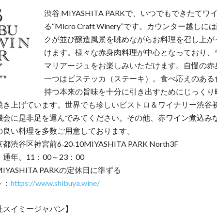
渋谷 MIYASHITA PARKで、いつでもできたて
る“Micro Craft Winery”です。カウンター越し
クが並び醸造風景を眺めながらお料理を召し上が
けます。様々な赤身肉料理が中心となっており、
マリアージュをお楽しみいただけます。自慢の赤
一つはビステッカ（ステーキ）。食べ応えのある
持つ本来の旨味を十分に引き出すためにじっくり
焼き上げています。​​世界でも珍しいビストロ＆ワイナリー渋谷
機会に是非足を運んでみてください。その他、赤ワイン煮込み
の良い料理を多数ご用意しております。
渋谷区神宮前6‐20‐10MIYASHITA PARK North3F
通年、11：00～23：00
IYASHITA PARKの定休日に準ずる
ト：
https://www.shibuya.wine/
社スイミージャパン】