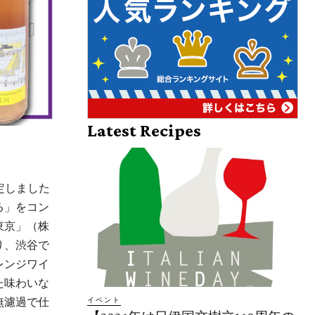
Latest Recipes
定しました
る」をコン
東京」（株
り、渋谷で
レンジワイ
た味わいな
無濾過で仕
イベント