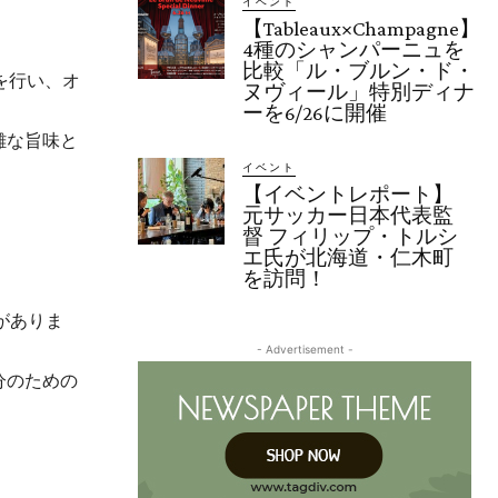
イベント
【Tableaux×Champagne】
4種のシャンパーニュを
比較「ル・ブルン・ド・
を行い、オ
ヌヴィール」特別ディナ
ーを6/26に開催
雑な旨味と
イベント
【イベントレポート】
元サッカー日本代表監
督 フィリップ・トルシ
エ氏が北海道・仁木町
を訪問！
がありま
- Advertisement -
分のための