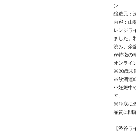
ン
醸造元：
内容：山
レンジワ
ました。
渋み、余
が特徴の
オンライ
※20歳
※飲酒運
※妊娠中
す。
※瓶底に
品質に問
【渋谷ワ