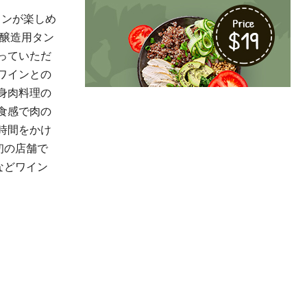
ワインが楽しめ
には醸造用タン
っていただ
ワインとの
身肉料理の
食感で肉の
時間をかけ
初の店舗で
などワイン