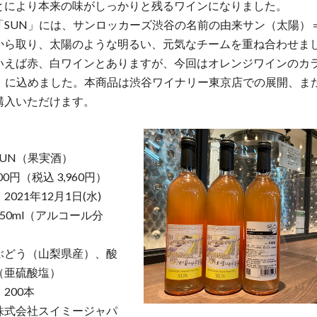
とにより本来の味がしっかりと残るワインになりました。
「SUN」には、サンロッカーズ渋谷の名前の由来サン（太陽）
から取り、太陽のような明るい、元気なチームを重ね合わせま
いえば赤、白ワインとありますが、今回はオレンジワインのカ
N」に込めました。本商品は渋谷ワイナリー東京店での展開、ま
購入いただけます。
UN（果実酒）
00円（税込 3,960円）
021年12月1日(水)
50ml（アルコール分
ぶどう（山梨県産）、酸
（亜硫酸塩）
200本
株式会社スイミージャパ