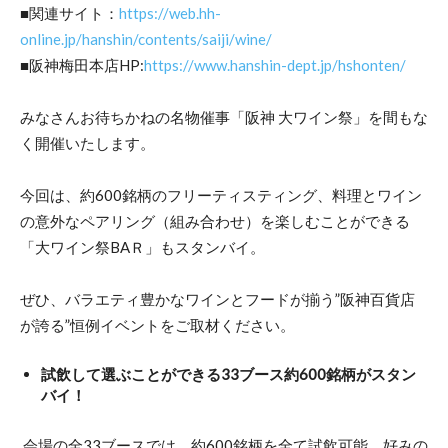
■関連サイト：
https://web.hh-
online.jp/hanshin/contents/saiji/wine/
■阪神梅田本店HP:
https://www.hanshin-dept.jp/hshonten/
みなさんお待ちかねの名物催事「阪神 大ワイン祭」を間もな
く開催いたします。
今回は、約600銘柄のフリーティスティング、料理とワイン
の意外なペアリング（組み合わせ）を楽しむことができる
「大ワイン祭BAＲ」もスタンバイ。
ぜひ、バラエティ豊かなワインとフードが揃う”阪神百貨店
が誇る”恒例イベントをご取材ください。
試飲して選ぶことができる33ブース約600銘柄がスタン
バイ！
会場の全33ブースでは、約600銘柄を全て試飲可能。好みの