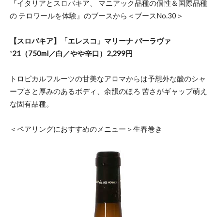
『イタリアとスロバキア、 マニアック品種の個性＆国際品種
の テロワールを体験』のブースから＜ブースNo.30＞
【スロバキア】「エレスコ」マリーナ パーラヴァ
ʼ21（750ml／白／やや辛口）2,299円
トロピカルフルーツの甘美なアロマからは予想外な酸のシャ
ープさと厚みのあるボディ、余韻のほろ 苦さがギャップ萌え
な固有品種。
＜ペアリングにおすすめのメニュー＞生春巻き