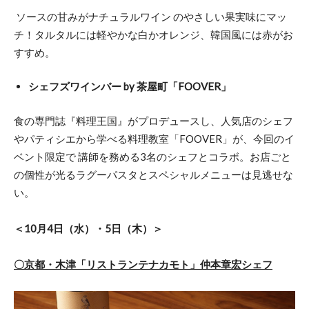
ソースの甘みがナチュラルワイン のやさしい果実味にマッ
チ！タルタルには軽やかな白かオレンジ、韓国風には赤がお
すすめ。
シェフズワインバー by 茶屋町「FOOVER」
食の専門誌『料理王国』がプロデュースし、人気店のシェフ
やパティシエから学べる料理教室「FOOVER」が、今回のイ
ベント限定で 講師を務める3名のシェフとコラボ。お店ごと
の個性が光るラグーパスタとスペシャルメニューは見逃せな
い。
＜10月4日（水）・5日（木）＞
〇京都・木津「リストランテナカモト」仲本章宏シェフ