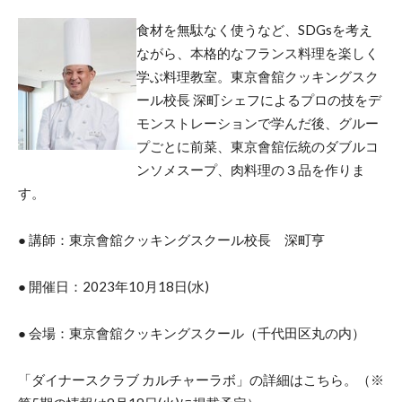
食材を無駄なく使うなど、SDGsを考え
ながら、本格的なフランス料理を楽しく
学ぶ料理教室。東京會舘クッキングスク
ール校長 深町シェフによるプロの技をデ
モンストレーションで学んだ後、グルー
プごとに前菜、東京會舘伝統のダブルコ
ンソメスープ、肉料理の３品を作りま
す。
● 講師：東京會舘クッキングスクール校長 深町亨
● 開催日：2023年10月18日(水)
● 会場：東京會舘クッキングスクール（千代田区丸の内）
「ダイナースクラブ カルチャーラボ」の詳細はこちら。（※