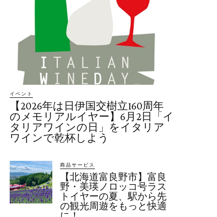
イベント
【2026年は日伊国交樹立160周年
のメモリアルイヤー】6月2日「イ
タリアワインの日」をイタリア
ワインで乾杯しよう
商品サービス
【北海道富良野市】富良
野・美瑛ノロッコ号ラス
トイヤーの夏、駅から先
の観光周遊をもっと快適
に！