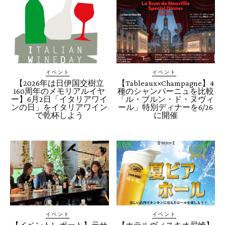
イベント
イベント
【2026年は日伊国交樹立
【Tableaux×Champagne】4
160周年のメモリアルイヤ
種のシャンパーニュを比較
ー】6月2日「イタリアワイ
「ル・ブルン・ド・ヌヴィ
ンの日」をイタリアワイン
ール」特別ディナーを6/26
で乾杯しよう
に開催
イベント
イベント