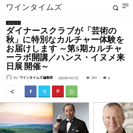
ワインタイムズ
イベント
ダイナースクラブが「芸術の
秋」に特別なカルチャー体験を
お届けします ～第5期カルチャ
ーラボ開講／ハンス・イヌメ来
日展 開催～
By
ワインタイムズ 編集部
343
2023年9月7日
0