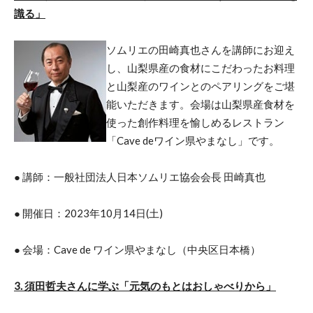
識る」
ソムリエの田崎真也さんを講師にお迎え
し、山梨県産の食材にこだわったお料理
と山梨産のワインとのペアリングをご堪
能いただきます。会場は山梨県産食材を
使った創作料理を愉しめるレストラン
「Cave deワイン県やまなし」です。
● 講師：一般社団法人日本ソムリエ協会会長 田崎真也
● 開催日：2023年10月14日(土)
● 会場：Cave de ワイン県やまなし（中央区日本橋）
3. 須田哲夫さんに学ぶ「元気のもとはおしゃべりから」