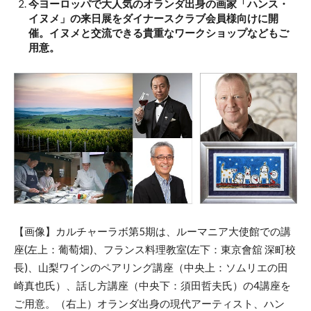
今ヨーロッパで大人気のオランダ出身の画家「ハンス・
イヌメ」の来日展をダイナースクラブ会員様向けに開
催。イヌメと交流できる貴重なワークショップなどもご
用意。
【画像】カルチャーラボ第5期は、ルーマニア大使館での講
座(左上：葡萄畑)、フランス料理教室(左下：東京會舘 深町校
長)、山梨ワインのペアリング講座（中央上：ソムリエの田
崎真也氏）、話し方講座（中央下：須田哲夫氏）の4講座を
ご用意。（右上）オランダ出身の現代アーティスト、ハン