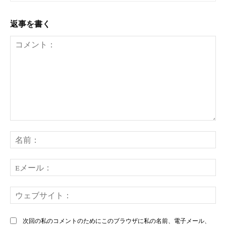
返事を書く
コ
メ
名
ン
前
ト：
E
メ
ー
ウ
ル
ェ
ブ
次回の私のコメントのためにこのブラウザに私の名前、電子メール、
サ