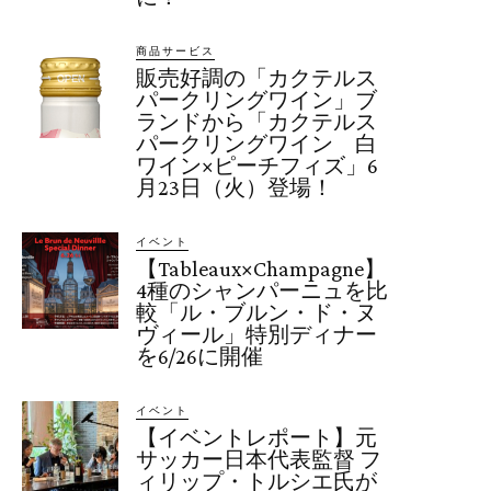
商品サービス
販売好調の「カクテルス
パークリングワイン」ブ
ランドから「カクテルス
パークリングワイン 白
ワイン×ピーチフィズ」6
月23日（火）登場！
イベント
【Tableaux×Champagne】
4種のシャンパーニュを比
較「ル・ブルン・ド・ヌ
ヴィール」特別ディナー
を6/26に開催
イベント
【イベントレポート】元
サッカー日本代表監督 フ
ィリップ・トルシエ氏が