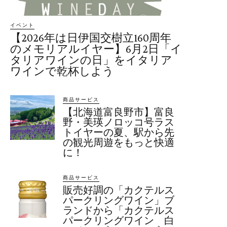
イベント
【2026年は日伊国交樹立160周年
のメモリアルイヤー】6月2日「イ
タリアワインの日」をイタリア
ワインで乾杯しよう
商品サービス
【北海道富良野市】富良
野・美瑛ノロッコ号ラス
トイヤーの夏、駅から先
の観光周遊をもっと快適
に！
商品サービス
販売好調の「カクテルス
パークリングワイン」ブ
ランドから「カクテルス
パークリングワイン 白