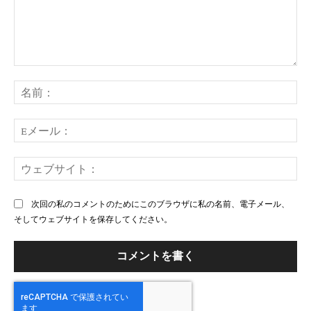
コ
メ
名
ン
前
ト：
E
メ
ー
ウ
ル
ェ
ブ
次回の私のコメントのためにこのブラウザに私の名前、電子メール、
サ
そしてウェブサイトを保存してください。
イ
ト