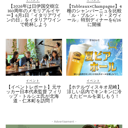
【2026年は日伊国交樹立
【Tableaux×Champagne】4
160周年のメモリアルイヤ
種のシャンパーニュを比較
ー】6月2日「イタリアワイ
「ル・ブルン・ド・ヌヴィ
ンの日」をイタリアワイン
ール」特別ディナーを6/26
で乾杯しよう
に開催
イベント
イベント
【イベントレポート】元サ
【ホテルヴィスキオ尼崎】
ッカー日本代表監督 フィリ
涼しい店内でキンキンに冷
ップ・トルシエ氏が北海
えたビールを楽しもう！
道・仁木町を訪問！
- Advertisement -