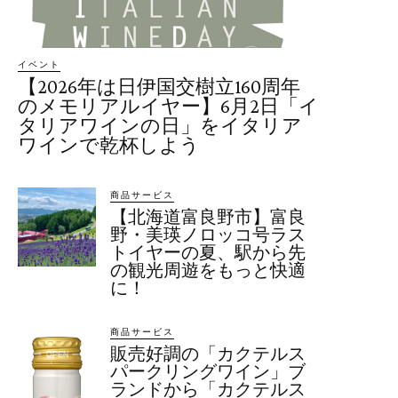
イベント
【2026年は日伊国交樹立160周年
のメモリアルイヤー】6月2日「イ
タリアワインの日」をイタリア
ワインで乾杯しよう
商品サービス
【北海道富良野市】富良
野・美瑛ノロッコ号ラス
トイヤーの夏、駅から先
の観光周遊をもっと快適
に！
商品サービス
販売好調の「カクテルス
パークリングワイン」ブ
ランドから「カクテルス