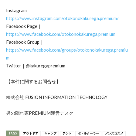
Instagram｜
https://www.instagram.com/otokonokakurega.premium/
Facebook Page｜
https://www.facebook.com/otokonokakurega.premium
Facebook Group｜
https://www.facebook.com/groups/otokonokakurega.premiu
m
Twitter｜@kakuregapremium
【本件に関するお問合せ】
株式会社 FUSION INFORMATION TECHNOLOGY
男の隠れ家PREMIUM運営デスク
TAGS
アウトドア
キャンプ
テント
ボトルクーラー
メンズコスメ