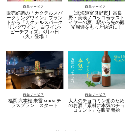
商品サービス
商品サービス
販売好調の「カクテルスパ
【北海道富良野市】富良
ークリングワイン」ブラン
野・美瑛ノロッコ号ラスト
ドから「カクテルスパーク
イヤーの夏、駅から先の観
リングワイン 白ワイン×
光周遊をもっと快適に！
ピーチフィズ」6月23日
（火）登場！
商品サービス
商品サービス
福岡 六本松 未雷 MIRAI テ
大人のチョコミン党のため
ラスプラン スタート
のお酒「素材に本気のチョ
コミント」を販売開始