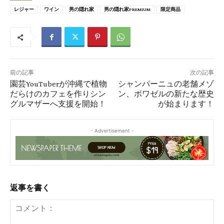
レジャー
ワイン
男の隠れ家
男の隠れ家PREMIUM
限定商品
前の記事
次の記事
園芸YouTuberが沖縄で植物
シャンパーニュの老舗メゾ
だらけのカフェを作りシン
ン、ボワゼルの新たな歴史
グルマザーへ支援を開始！
が始まります！
- Advertisement -
返事を書く