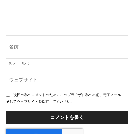
コ
メ
名
ン
前
ト：
E
メ
ー
ウ
ル
ェ
ブ
次回の私のコメントのためにこのブラウザに私の名前、電子メール、
サ
そしてウェブサイトを保存してください。
イ
ト