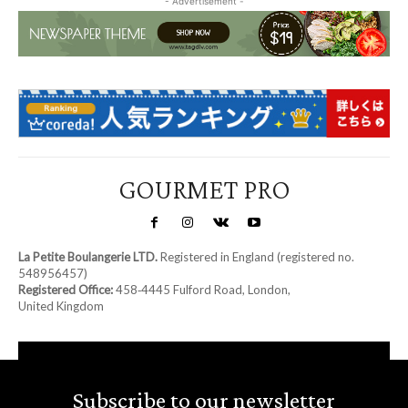
- Advertisement -
GOURMET PRO
La Petite Boulangerie LTD.
Registered in England (registered no.
548956457)
Registered Office:
458‑4445 Fulford Road, London,
United Kingdom
Subscribe to our newsletter