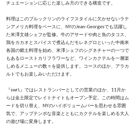
チュエーションに応じた楽しみ方のできる構造です。
料理はこのブルックリンのライフスタイルに欠かせないラテ
ンアメリカ料理をベースに、NYのJean-Georgesでも活躍し
た米澤文雄シェフが監修。牛のアサードや肉と魚のタコス、
鶏をカカオとスパイスで煮込んだモレネグロといった中南米
各国の郷土料理を始め、米澤シェフのシグネチャーの一つで
もあるローストカリフラワーなど、ワインカクテルを一層楽
しめるメニューの数々を提供します。コースのほか、アラカ
ルトでもお楽しみいただけます。
『swrl.』ではレストランバーとしての営業のほか、11月か
らは金土限定でレイトナイトもオープン予定。この時間はム
ードを切り替え、NYのハイボリュームバーを思わせる雰囲
気で、アップテンポな音楽とともにカクテルを楽しめる大人
の遊び場に変身します。