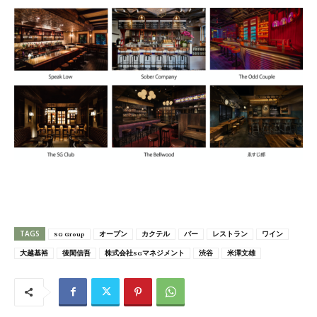
TAGS
SG Group
オープン
カクテル
バー
レストラン
ワイン
大越基裕
後閑信吾
株式会社SGマネジメント
渋谷
米澤文雄