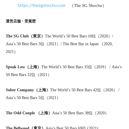
https://thesgshochu.com
（
）
The SG Shochu
運営店舗・受賞歴
The SG Club
（東京）
The World’s 50 Best Bars 10
位（
2020
）
/
Asia’s 50 Best Bars 3
位（
2021
）
/ The Best Bar in Japan
（
2020,
2021
）
Speak Low
（上海）
The World’s 50 Best Bars 35
位（
2019
）
/ Asia’s
50 Best Bars 32
位（
2021
）
Sober Company
（上海）
The World’s 50 Best Bars 42
位（
2020
）
/
Asia’s 50 Best Bars 5
位（
2021
）
The Odd Couple
（上海）
Asia’s 50 Best Bars 38
位（
2020
）
The Bellwood
（東京）
Asia’s Best 50 Bars 69
位
(2021)