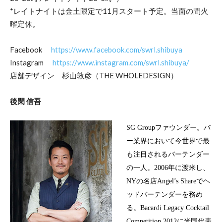
*レイトナイトは金土限定で11月スタート予定。当面の間火
曜定休。
Facebook
https://www.facebook.com/swrl.shibuya
Instagram
https://www.instagram.com/swrl.shibuya/
店舗デザイン 杉山敦彦（THE WHOLEDESIGN）
後閑 信吾
SG Group
ファウンダー。バ
ー業界において今世界で最
も注目されるバーテンダー
の一人。
2006
年に渡米し、
NY
の名店
Angel’s Share
でヘ
ッドバーテンダーを務め
る。
Bacardi Legacy Cocktail
Competition 2012
に米国代表