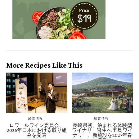
More Recipes Like This
経営情報
経営情報
ロワールワイン委員会、
長崎県初、泊まれる体験型
2026年日本における取り組
ワイナリー誕生へ 五島ワイ
みを発表
ナリー、新施設を2027年春