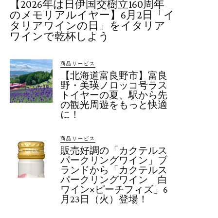
【2026年は日伊国交樹立160周年
のメモリアルイヤー】6月2日「イ
タリアワインの日」をイタリア
ワインで乾杯しよう
商品サービス
【北海道富良野市】富良
野・美瑛ノロッコ号ラス
トイヤーの夏、駅から先
の観光周遊をもっと快適
に！
商品サービス
販売好調の「カクテルス
パークリングワイン」ブ
ランドから「カクテルス
パークリングワイン 白
ワイン×ピーチフィズ」6
月23日（火）登場！