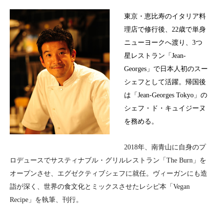
東京・恵比寿のイタリア料
理店で修行後、
22
歳で単身
ニューヨークへ渡り、
3
つ
星レストラン「
Jean-
Georges
」で日本人初のスー
シェフとして活躍。帰国後
は「
Jean-Georges Tokyo
」の
シェフ・ド・キュイジーヌ
を務める。
2018
年、南青山に自身のプ
ロデュースでサスティナブル・グリルレストラン「
The Burn
」を
オープンさせ、エグゼクティブシェフに就任。ヴィーガンにも造
詣が深く、世界の食文化とミックスさせたレシピ本「
Vegan
Recipe
」を執筆、刊行。