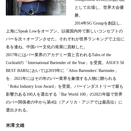
として出場し、世界大会優
勝。
2014
年
SG Group
を創設し、
上海に
Speak Low
をオープン。以後国内外で新しいコンセプトの
バーを次々オープンさせた。それぞれが世界ランキングで上位に
名を連ね、中国バー文化の発展に貢献した。
2017
年にはバー業界のアカデミー賞と言われる
Tales of the
Cocktail
の「
International Bartender of the Year
」を受賞。
ASIA’S 50
BEST BARS
においては
2019
年に「
Altos Bartenders’ Bartender
」
を、
2021
年にはその年のバー業界を象徴する人物に贈られる
「
Roku Industry Icon Award
」を受賞。バーインダストリーで最も
影響力ある
100
人を選出する「
Bar World 100
」の
2021
年版で世界
のバー関係者の中から第
4
位（アメリカ・アジアでは最高位）に
選出される。
米澤 文雄