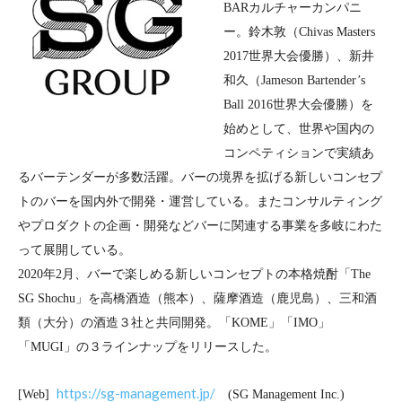
BAR
カルチャーカンパニ
ー。鈴木敦（
Chivas Masters
2017
世界大会優勝）、新井
和久（
Jameson Bartender’s
Ball 2016
世界大会優勝）を
始めとして、世界や国内の
コンペティションで実績あ
るバーテンダーが多数活躍。バーの境界を拡げる新しいコンセプ
トのバーを国内外で開発・運営している。またコンサルティング
やプロダクトの企画・開発などバーに関連する事業を多岐にわた
って展開している。
2020
年
2
月、バーで楽しめる新しいコンセプトの本格焼酎「
The
SG Shochu
」を高橋酒造（熊本）、薩摩酒造（鹿児島）、三和酒
類（大分）の酒造３社と共同開発。「
KOME
」「
IMO
」
「
MUGI
」の３ラインナップをリリースした。
https://sg-management.jp/
[Web]
(SG Management Inc.)