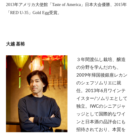
2013
年アメリカ大使館「
Taste of America
」日本大会優勝、
2015
年
「
RED U-35
」
Gold Egg
受賞。
大越 基裕
３年間渡仏し栽培、醸造
の分野を学んだのち、
2009年帰国後銀座レカン
のシェフソムリエに就
任。2013年6月ワインテ
イスター/ソムリエとして
独立。IWCのシニアジャ
ッジとして国際的なワイ
ンと日本酒の品評会にも
招待されており、本質を