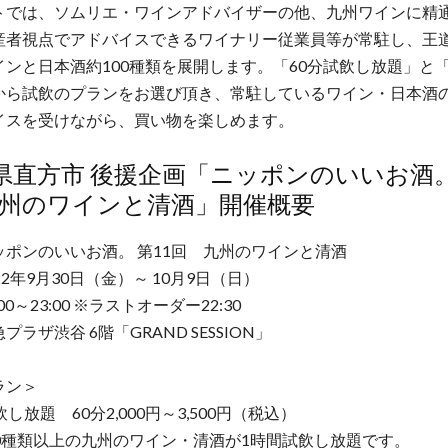
トでは、ソムリエ・ワインアドバイザーの他、九州ワインに精
産者視点でアドバイスできるワイナリー従業員等が常駐し、王
インと日本酒約100種類を展開します。「60分試飲し放題」と
から試飲のプランをお選び頂き、常駐しているワイン・日本酒
イスを受けながら、買い物を楽しめます。
県直方市 後援企画「ニッポンのいいお酒。
州のワインと清酒」開催概要
ッポンのいいお酒。 第11回 九州のワインと清酒
22年9月30日（金）～ 10月9日（日）
00～23:00 ※ラストオーダー22:30
ラザ渋谷 6階「GRAND SESSION」
ラン＞
し放題 60分2,000円～3,500円（税込）
0種類以上の九州のワイン・清酒が1時間試飲し放題です。