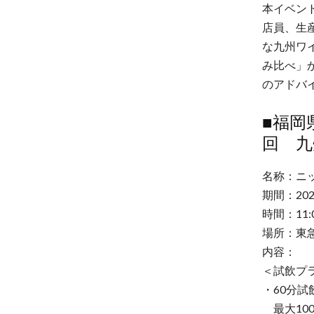
本イベン
店員、生
な九州ワ
み比べ」
のアドバ
■福岡
回 九
名称：ニ
期間：20
時間：11:
場所：東急プ
内容：
＜試飲プ
・60分試飲
最大10