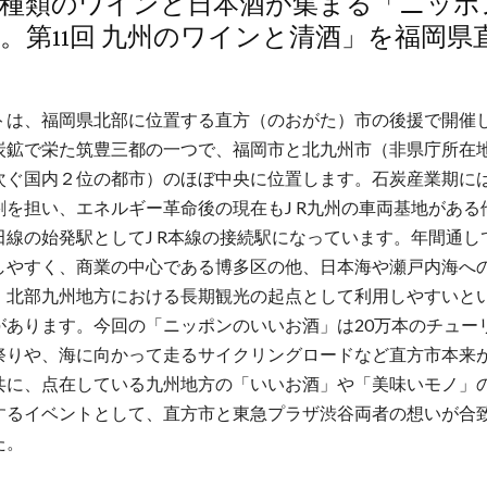
00種類のワインと日本酒が集まる「ニッ
。第11回 九州のワインと清酒」を福岡県
トは、福岡県北部に位置する直方（のおがた）市の後援で開催
炭鉱で栄た筑豊三都の一つで、福岡市と北九州市（非県庁所在
次ぐ国内２位の都市）のほぼ中央に位置します。石炭産業期に
割を担い、エネルギー革命後の現在もJ R九州の車両基地がある
田線の始発駅としてJ R本線の接続駅になっています。年間通し
しやすく、商業の中心である博多区の他、日本海や瀬戸内海へ
、北部九州地方における長期観光の起点として利用しやすいと
があります。今回の「ニッポンのいいお酒」は20万本のチュー
祭りや、海に向かって走るサイクリングロードなど直方市本来
共に、点在している九州地方の「いいお酒」や「美味いモノ」
するイベントとして、直方市と東急プラザ渋谷両者の想いが合
た。