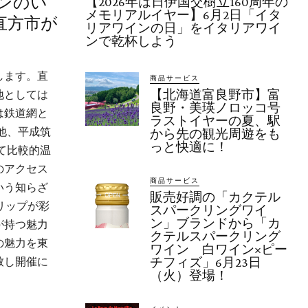
ポンのい
【2026年は日伊国交樹立160周年の
メモリアルイヤー】6月2日「イタ
直方市が
リアワインの日」をイタリアワイ
ンで乾杯しよう
します。直
商品サービス
【北海道富良野市】富
地としては
良野・美瑛ノロッコ号
は鉄道網と
ラストイヤーの夏、駅
他、平成筑
から先の観光周遊をも
っと快適に！
て比較的温
のアクセス
商品サービス
いう知らざ
販売好調の「カクテル
リップが彩
スパークリングワイ
ン」ブランドから「カ
が持つ魅力
クテルスパークリング
の魅力を東
ワイン 白ワイン×ピー
致し開催に
チフィズ」6月23日
（火）登場！