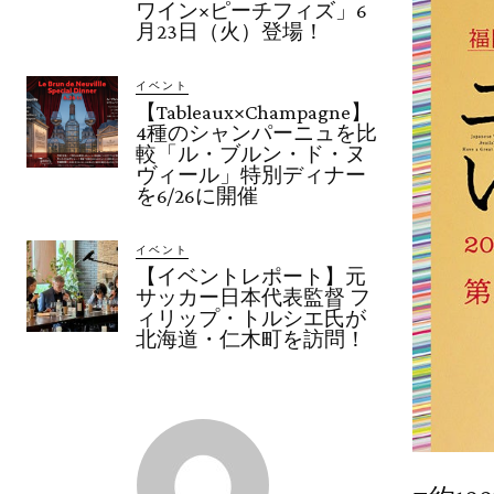
ワイン×ピーチフィズ」6
月23日（火）登場！
イベント
【Tableaux×Champagne】
4種のシャンパーニュを比
較「ル・ブルン・ド・ヌ
ヴィール」特別ディナー
を6/26に開催
イベント
【イベントレポート】元
サッカー日本代表監督 フ
ィリップ・トルシエ氏が
北海道・仁木町を訪問！