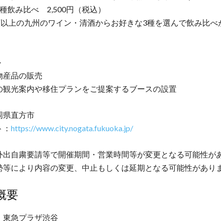
種飲み比べ 2,500円（税込）
類以上の九州のワイン・清酒からお好きな3種を選んで飲み比べ
＞
物産品の販売
の観光案内や移住プランをご提案するブースの設置
岡県直方市
ト：
https://www.city.nogata.fukuoka.jp/
外出自粛要請等で開催期間・営業時間等が変更となる可能性が
勢等により内容の変更、中止もしくは延期となる可能性があり
概要
：東急プラザ渋谷