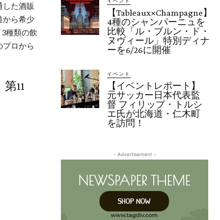
イベント
通した酒販
【Tableaux×Champagne】
道から希少
4種のシャンパーニュを
比較「ル・ブルン・ド・
「3種類の飲
ヌヴィール」特別ディナ
のプロから
ーを6/26に開催
イベント
第11
【イベントレポート】
元サッカー日本代表監
督 フィリップ・トルシ
エ氏が北海道・仁木町
を訪問！
- Advertisement -