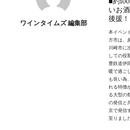
■約1
いお酒
後援！
ワインタイムズ 編集部
本イベン
方市は、
川崎市に
しての役
豊鉄道伊
暖で過ご
も良い為
れる特徴
る大型の
の発信と
京で発信
至りまし