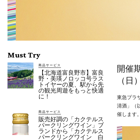
Must Try
商品サービス
開催期
【北海道富良野市】富良
野・美瑛ノロッコ号ラス
（日
トイヤーの夏、駅から先
の観光周遊をもっと快適
に！
東急プラザ
清酒」（以
商品サービス
催します
販売好調の「カクテルス
パークリングワイン」ブ
ランドから「カクテルス
パークリングワイン 白