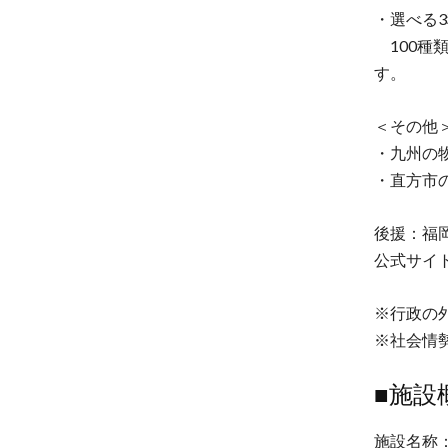
・選べる3
100種
す。
＜その他
・九州の
・直方市
後援：福
公式サイ
※行政の
※社会情
■施設
施設名称