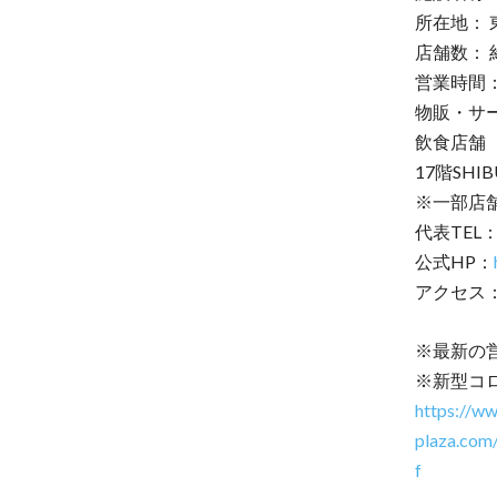
所在地： 
店舗数： 
営業時間
物販・サービ
飲食店舗 1
17階SHIB
※一部店
代表TEL：
公式HP：
アクセス
※最新の
※新型コ
https://w
plaza.com
f