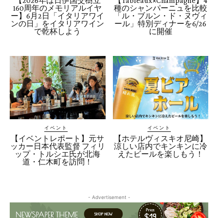
【2026年は日伊国交樹立
【Tableaux×Champagne】4
160周年のメモリアルイヤ
種のシャンパーニュを比較
ー】6月2日「イタリアワイ
「ル・ブルン・ド・ヌヴィ
ンの日」をイタリアワイン
ール」特別ディナーを6/26
で乾杯しよう
に開催
イベント
イベント
【イベントレポート】元サ
【ホテルヴィスキオ尼崎】
ッカー日本代表監督 フィリ
涼しい店内でキンキンに冷
ップ・トルシエ氏が北海
えたビールを楽しもう！
道・仁木町を訪問！
- Advertisement -