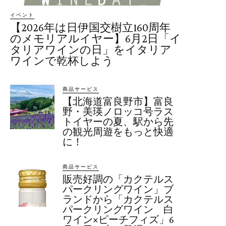
イベント
【2026年は日伊国交樹立160周年
のメモリアルイヤー】6月2日「イ
タリアワインの日」をイタリア
ワインで乾杯しよう
商品サービス
【北海道富良野市】富良
野・美瑛ノロッコ号ラス
トイヤーの夏、駅から先
の観光周遊をもっと快適
に！
商品サービス
販売好調の「カクテルス
パークリングワイン」ブ
ランドから「カクテルス
パークリングワイン 白
ワイン×ピーチフィズ」6