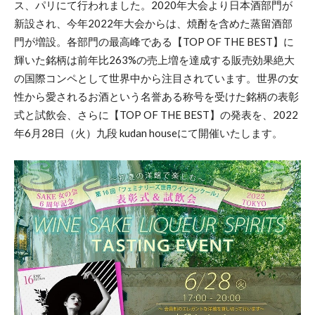
ス、パリにて行われました。2020年大会より日本酒部門が
新設され、今年2022年大会からは、焼酎を含めた蒸留酒部
門が増設。各部門の最高峰である【TOP OF THE BEST】に
輝いた銘柄は前年比263%の売上増を達成する販売効果絶大
の国際コンペとして世界中から注目されています。世界の女
性から愛されるお酒という名誉ある称号を受けた銘柄の表彰
式と試飲会、さらに【TOP OF THE BEST】の発表を、2022
年6月28日（火）九段 kudan houseにて開催いたします。