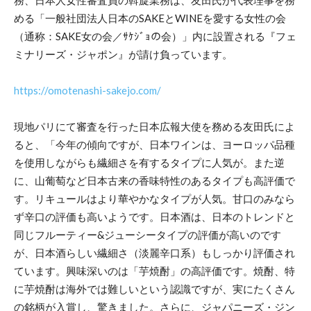
める「一般社団法人日本のSAKEとWINEを愛する女性の会
（通称：SAKE女の会／ｻｹｼﾞｮの会）」内に設置される『フェ
ミナリーズ・ジャポン』が請け負っています。
https://omotenashi-sakejo.com/
現地パリにて審査を行った日本広報大使を務める友田氏によ
ると、「今年の傾向ですが、日本ワインは、ヨーロッパ品種
を使用しながらも繊細さを有するタイプに人気が。また逆
に、山葡萄など日本古来の香味特性のあるタイプも高評価で
す。リキュールはより華やかなタイプが人気。甘口のみなら
ず辛口の評価も高いようです。日本酒は、日本のトレンドと
同じフルーティー&ジューシータイプの評価が高いのです
が、日本酒らしい繊細さ（淡麗辛口系）もしっかり評価され
ています。興味深いのは「芋焼酎」の高評価です。焼酎、特
に芋焼酎は海外では難しいという認識ですが、実にたくさん
の銘柄が入賞し、驚きました。さらに、ジャパニーズ・ジン