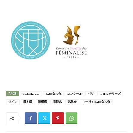
TAGS
Kudanhouse
SAKE女の会
コンクール
パリ
フェミナリーズ
ワイン
日本酒
蒸留酒
表彰式
試飲会
（一社）SAKE女の会