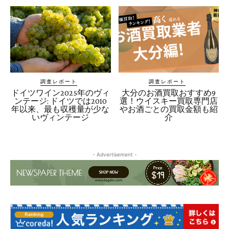
調査レポート
調査レポート
ドイツワイン2025年のヴィ
大分のお酒買取おすすめ9
ンテージ: ドイツでは2010
選！ウイスキー買取専門店
年以来、最も収穫量が少な
やお酒ごとの買取金額も紹
いヴィンテージ
介
- Advertisement -