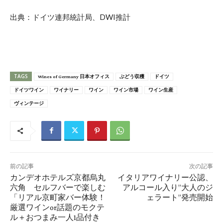
出典：ドイツ連邦統計局、DWI推計
TAGS
Wines of Germany 日本オフィス
ぶどう収穫
ドイツ
ドイツワイン
ワイナリー
ワイン
ワイン市場
ワイン生産
ヴィンテージ
前の記事
次の記事
カンデオホテルズ京都烏丸
イタリアワイナリー公認、
六角 セルフバーで楽しむ
アルコール入り”大人のジ
「リアル京町家バー体験！
ェラート”発売開始
厳選ワインor話題のモクテ
ル＋おつまみ一人1品付き