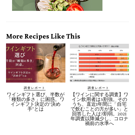
More Recipes Like This
調査レポート
調査レポート
ワインギフト選び、半数が
【ワインに関する調査】ワ
「種類の多さ」に困惑。ワ
イン飲用者は5割強。その
インギフト決定の“決め
うち、直近1年間に「自宅
手”とは
で飲むことの方が多い」と
回答した人は7割弱。2021
年調査以降減少し、コロナ
禍前の水準へ