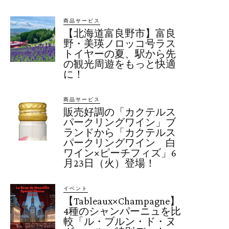
商品サービス
【北海道富良野市】富良
野・美瑛ノロッコ号ラス
トイヤーの夏、駅から先
の観光周遊をもっと快適
に！
商品サービス
販売好調の「カクテルス
パークリングワイン」ブ
ランドから「カクテルス
パークリングワイン 白
ワイン×ピーチフィズ」6
月23日（火）登場！
イベント
【Tableaux×Champagne】
4種のシャンパーニュを比
較「ル・ブルン・ド・ヌ