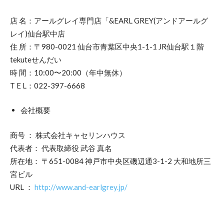
店 名：アールグレイ専門店「&EARL GREY(アンドアールグ
レイ)仙台駅中店
住 所：〒980-0021 仙台市青葉区中央1-1-1 JR仙台駅１階
tekuteせんだい
時 間：10:00〜20:00（年中無休）
T E L：022-397-6668
会社概要
商号 ： 株式会社キャセリンハウス
代表者： 代表取締役 武谷 真名
所在地： 〒651-0084 神戸市中央区磯辺通3-1-2 大和地所三
宮ビル
URL ：
http://www.and-earlgrey.jp/