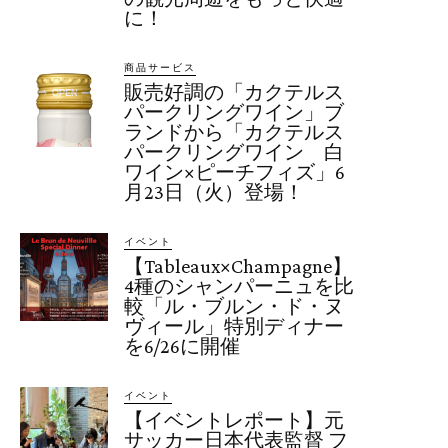
に！
商品サービス
販売好調の「カクテルス
パークリングワイン」ブ
ランドから「カクテルス
パークリングワイン 白
ワイン×ピーチフィズ」6
月23日（火）登場！
イベント
【Tableaux×Champagne】
4種のシャンパーニュを比
較「ル・ブルン・ド・ヌ
ヴィール」特別ディナー
を6/26に開催
イベント
【イベントレポート】元
サッカー日本代表監督 フ