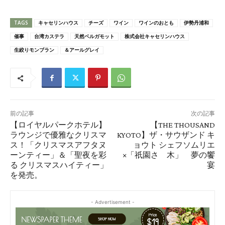
TAGS
キャセリンハウス
チーズ
ワイン
ワインのおとも
伊勢丹浦和
催事
台湾カステラ
天然ベルガモット
株式会社キャセリンハウス
生絞りモンブラン
＆アールグレイ
前の記事
次の記事
【ロイヤルパークホテル】
【THE THOUSAND
ラウンジで優雅なクリスマ
KYOTO】ザ・サウザンド キ
ス！「クリスマスアフタヌ
ョウト シェフソムリエ
ーンティー」＆「聖夜を彩
×「祇園さゝ木」 夢の饗
る クリスマスハイティー」
宴
を発売。
- Advertisement -