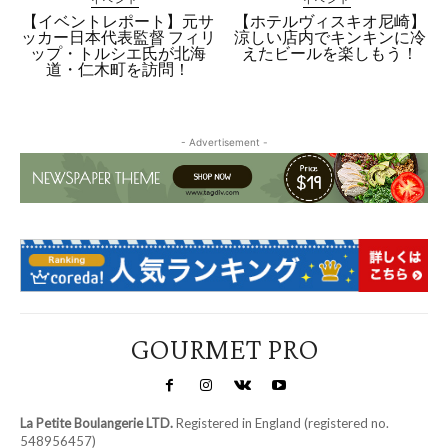
【イベントレポート】元サ
【ホテルヴィスキオ尼崎】
ッカー日本代表監督 フィリ
涼しい店内でキンキンに冷
ップ・トルシエ氏が北海
えたビールを楽しもう！
道・仁木町を訪問！
- Advertisement -
GOURMET PRO
La Petite Boulangerie LTD.
Registered in England (registered no.
548956457)