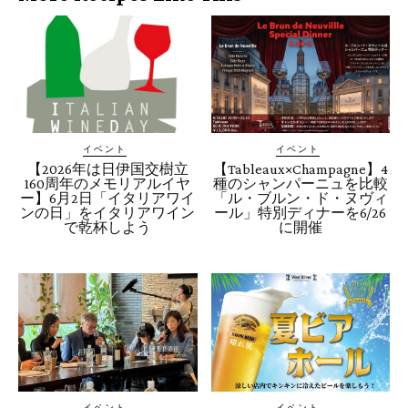
イベント
イベント
【2026年は日伊国交樹立
【Tableaux×Champagne】4
160周年のメモリアルイヤ
種のシャンパーニュを比較
ー】6月2日「イタリアワイ
「ル・ブルン・ド・ヌヴィ
ンの日」をイタリアワイン
ール」特別ディナーを6/26
で乾杯しよう
に開催
イベント
イベント