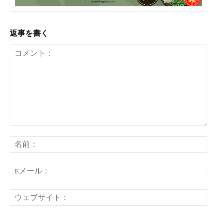
返事を書く
コ
メ
名
ン
前
ト：
E
メ
ー
ウ
ル
ェ
ブ