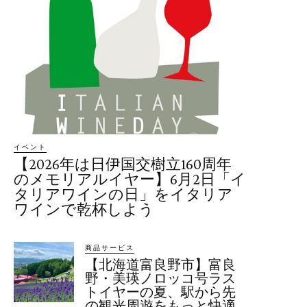
イベント
【2026年は日伊国交樹立160周年
のメモリアルイヤー】6月2日「イ
タリアワインの日」をイタリア
ワインで乾杯しよう
商品サービス
【北海道富良野市】富良
野・美瑛ノロッコ号ラス
トイヤーの夏、駅から先
の観光周遊をもっと快適