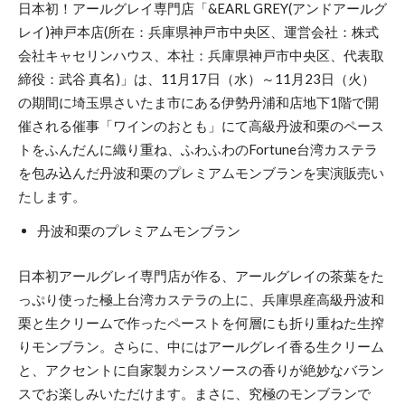
日本初！アールグレイ専門店「&EARL GREY(アンドアールグ
レイ)神戸本店(所在：兵庫県神戸市中央区、運営会社：株式
会社キャセリンハウス、本社：兵庫県神戸市中央区、代表取
締役：武谷 真名)」は、11月17日（水）～11月23日（火）
の期間に埼玉県さいたま市にある伊勢丹浦和店地下1階で開
催される催事「ワインのおとも」にて高級丹波和栗のペース
トをふんだんに織り重ね、ふわふわのFortune台湾カステラ
を包み込んだ丹波和栗のプレミアムモンブランを実演販売い
たします。
丹波和栗のプレミアムモンブラン
日本初アールグレイ専門店が作る、アールグレイの茶葉をた
っぷり使った極上台湾カステラの上に、兵庫県産高級丹波和
栗と生クリームで作ったペーストを何層にも折り重ねた生搾
りモンブラン。さらに、中にはアールグレイ香る生クリーム
と、アクセントに自家製カシスソースの香りが絶妙なバラン
スでお楽しみいただけます。まさに、究極のモンブランで